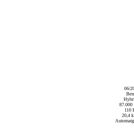
06/2
Ben
Hybri
87.000
110
20,4 k
Automatg