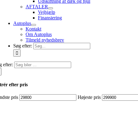
Udskiftning af dæk og hjul
AFTALER
Vejhjælp
Finansiering
Autoplus
Kontakt
Om Autoplus
Tilmeld nyhedsbrev
Søg efter:
 efter:
trér efter pris
ndste pris
Højeste pris