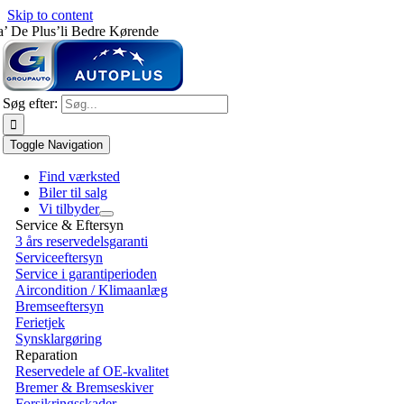
Skip to content
a’ De Plus’li Bedre Kørende
Søg efter:
Toggle Navigation
Find værksted
Biler til salg
Vi tilbyder
Service & Eftersyn
3 års reservedelsgaranti
Serviceeftersyn
Service i garantiperioden
Aircondition / Klimaanlæg
Bremseeftersyn
Ferietjek
Synsklargøring
Reparation
Reservedele af OE-kvalitet
Bremer & Bremseskiver
Forsikringsskader