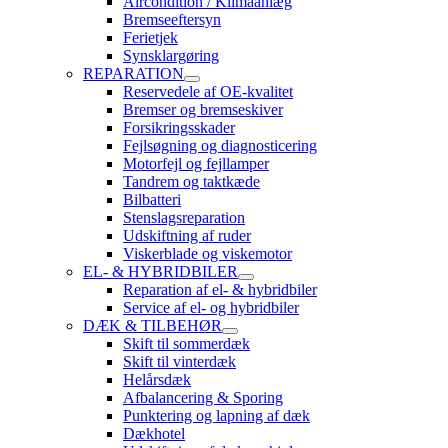
Aircondition / Klimaanlæg
Bremseeftersyn
Ferietjek
Synsklargøring
REPARATION
Reservedele af OE-kvalitet
Bremser og bremseskiver
Forsikringsskader
Fejlsøgning og diagnosticering
Motorfejl og fejllamper
Tandrem og taktkæde
Bilbatteri
Stenslagsreparation
Udskiftning af ruder
Viskerblade og viskemotor
EL- & HYBRIDBILER
Reparation af el- & hybridbiler
Service af el- og hybridbiler
DÆK & TILBEHØR
Skift til sommerdæk
Skift til vinterdæk
Helårsdæk
Afbalancering & Sporing
Punktering og lapning af dæk
Dækhotel