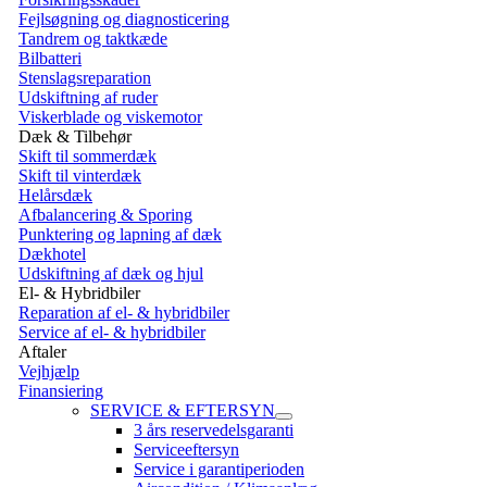
Fejlsøgning og diagnosticering
Tandrem og taktkæde
Bilbatteri
Stenslagsreparation
Udskiftning af ruder
Viskerblade og viskemotor
Dæk & Tilbehør
Skift til sommerdæk
Skift til vinterdæk
Helårsdæk
Afbalancering & Sporing
Punktering og lapning af dæk
Dækhotel
Udskiftning af dæk og hjul
El- & Hybridbiler
Reparation af el- & hybridbiler
Service af el- & hybridbiler
Aftaler
Vejhjælp
Finansiering
SERVICE & EFTERSYN
3 års reservedelsgaranti
Serviceeftersyn
Service i garantiperioden