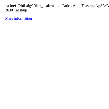
<a href="/bilsalg/?filter_dealername=Brdr´s Auto Taastrup ApS">
2630 Taastrup
Mere information