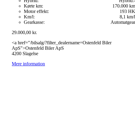
Hybrid:
Hybrid:
Kørte km:
170.000 k
Motor effekt:
193 H
Km/l:
8,1 km/
Gearkasse:
Automatgea
29.000,00
kr.
<a href="/bilsalg/?filter_dealername=Ostenfeld Biler
ApS">Ostenfeld Biler ApS
4200 Slagelse
Mere information