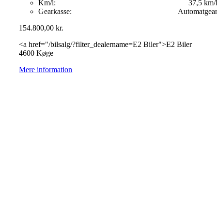
Km/l:
37,5 km/
Gearkasse:
Automatgea
154.800,00
kr.
<a href="/bilsalg/?filter_dealername=E2 Biler">E2 Biler
4600 Køge
Mere information