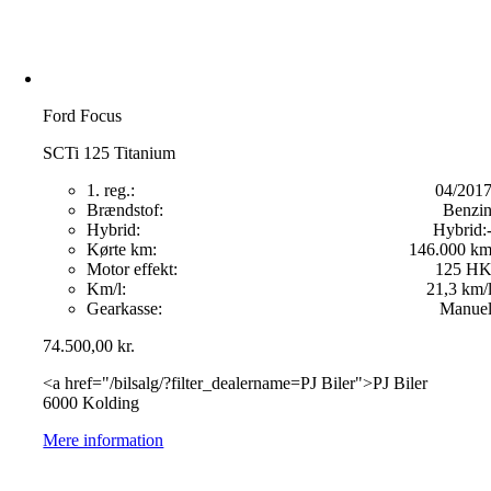
Ford Focus
SCTi 125 Titanium
1. reg.:
04/201
Brændstof:
Benzi
Hybrid:
Hybrid:
Kørte km:
146.000 k
Motor effekt:
125 H
Km/l:
21,3 km/
Gearkasse:
Manue
74.500,00
kr.
<a href="/bilsalg/?filter_dealername=PJ Biler">PJ Biler
6000 Kolding
Mere information