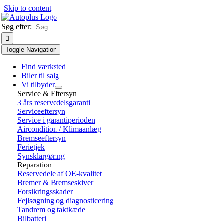
Skip to content
Søg efter:
Toggle Navigation
Find værksted
Biler til salg
Vi tilbyder
Service & Eftersyn
3 års reservedelsgaranti
Serviceeftersyn
Service i garantiperioden
Aircondition / Klimaanlæg
Bremseeftersyn
Ferietjek
Synsklargøring
Reparation
Reservedele af OE-kvalitet
Bremer & Bremseskiver
Forsikringsskader
Fejlsøgning og diagnosticering
Tandrem og taktkæde
Bilbatteri