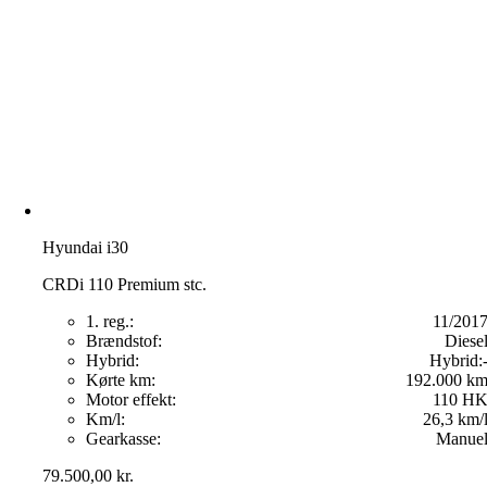
Hyundai i30
CRDi 110 Premium stc.
1. reg.:
11/201
Brændstof:
Diese
Hybrid:
Hybrid:
Kørte km:
192.000 k
Motor effekt:
110 H
Km/l:
26,3 km/
Gearkasse:
Manue
79.500,00
kr.