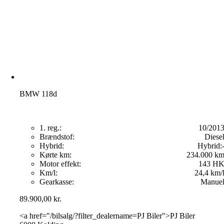
BMW 118d
1. reg.:
10/201
Brændstof:
Diese
Hybrid:
Hybrid:
Kørte km:
234.000 k
Motor effekt:
143 H
Km/l:
24,4 km/
Gearkasse:
Manue
89.900,00
kr.
<a href="/bilsalg/?filter_dealername=PJ Biler">PJ Biler