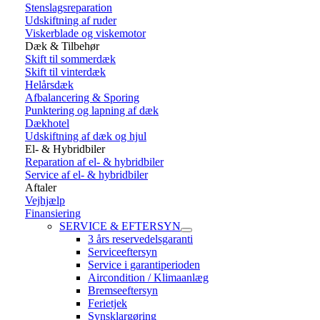
Stenslagsreparation
Udskiftning af ruder
Viskerblade og viskemotor
Dæk & Tilbehør
Skift til sommerdæk
Skift til vinterdæk
Helårsdæk
Afbalancering & Sporing
Punktering og lapning af dæk
Dækhotel
Udskiftning af dæk og hjul
El- & Hybridbiler
Reparation af el- & hybridbiler
Service af el- & hybridbiler
Aftaler
Vejhjælp
Finansiering
SERVICE & EFTERSYN
3 års reservedelsgaranti
Serviceeftersyn
Service i garantiperioden
Aircondition / Klimaanlæg
Bremseeftersyn
Ferietjek
Synsklargøring