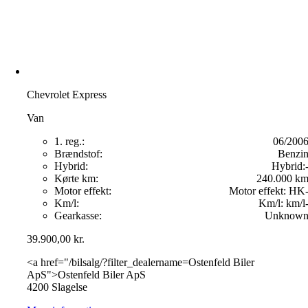
Chevrolet Express
Van
1. reg.:
06/200
Brændstof:
Benzi
Hybrid:
Hybrid:
Kørte km:
240.000 k
Motor effekt:
Motor effekt:
HK
Km/l:
Km/l:
km/l
Gearkasse:
Unknow
39.900,00
kr.
<a href="/bilsalg/?filter_dealername=Ostenfeld Biler
ApS">Ostenfeld Biler ApS
4200 Slagelse