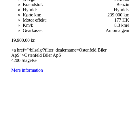
Brændstof:
Benzi
Hybrid:
Hybrid:
Kørte km:
239.000 k
Motor effekt:
177 H
Km/l:
8,3 km/
Gearkasse:
Automatgea
19.900,00
kr.
<a href="/bilsalg/?filter_dealername=Ostenfeld Biler
ApS">Ostenfeld Biler ApS
4200 Slagelse
Mere information