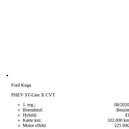
Ford Kuga
PHEV ST-Line X CVT
1. reg.:
08/202
Brændstof:
Benzi
Hybrid:
E
Kørte km:
102.000 k
Motor effekt:
225 H