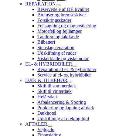
REPARATION
Reservedele af OE-kvalitet
Bremser og bremseskiver
Forsikringsskader
Fejlsøgning og diagnosticering
Motorfejl og fejllamper
Tandrem og taktkæde
Bilbatteri
Stenslagsreparation
Udskiftning af ruder
Viskerblade og viskemotor
EL- & HYBRIDBILER
Reparation af el- & hybridbiler
Service af el- og hybridbiler
DÆK & TILBEHØR
Skift til sommerdæk
Skift til vinterdæk
Helårsdæk
Afbalancering & Sporing
Punktering og lapning af dæk
Dækhotel
Udskiftning af dæk og hjul
AFTALER
Vejhjælp
Finansiering