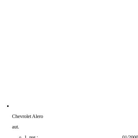
Chevrolet Alero
aut.
1. reg.:
01/200