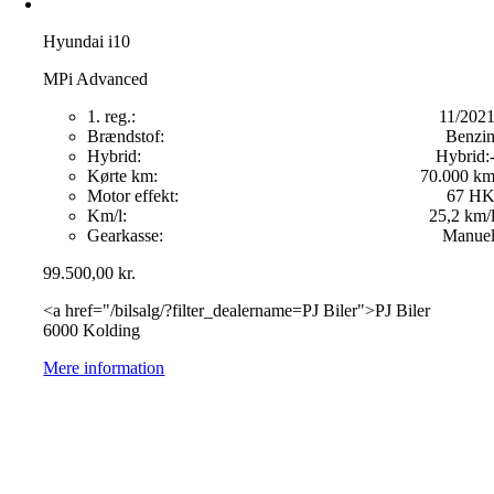
Hyundai i10
MPi Advanced
1. reg.:
11/202
Brændstof:
Benzi
Hybrid:
Hybrid:
Kørte km:
70.000 k
Motor effekt:
67 H
Km/l:
25,2 km/
Gearkasse:
Manue
99.500,00
kr.
<a href="/bilsalg/?filter_dealername=PJ Biler">PJ Biler
6000 Kolding
Mere information