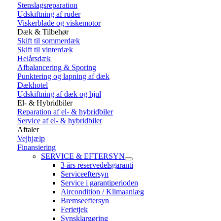
Stenslagsreparation
Udskiftning af ruder
Viskerblade og viskemotor
Dæk & Tilbehør
Skift til sommerdæk
Skift til vinterdæk
Helårsdæk
Afbalancering & Sporing
Punktering og lapning af dæk
Dækhotel
Udskiftning af dæk og hjul
El- & Hybridbiler
Reparation af el- & hybridbiler
Service af el- & hybridbiler
Aftaler
Vejhjælp
Finansiering
SERVICE & EFTERSYN
3 års reservedelsgaranti
Serviceeftersyn
Service i garantiperioden
Aircondition / Klimaanlæg
Bremseeftersyn
Ferietjek
Synsklargøring