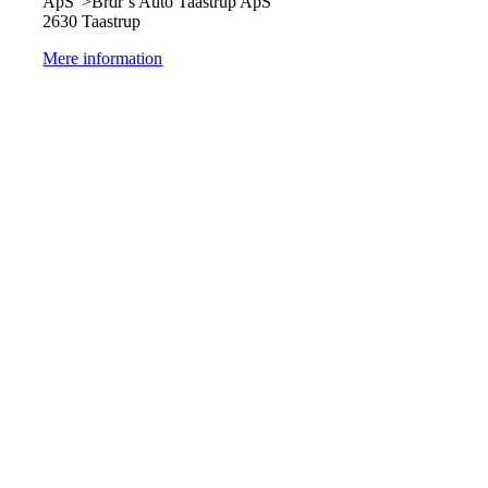
ApS">Brdr´s Auto Taastrup ApS
2630 Taastrup
Mere information