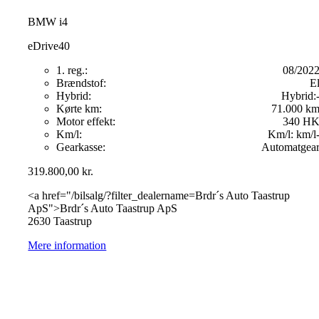
BMW i4
eDrive40
1. reg.:
08/202
Brændstof:
E
Hybrid:
Hybrid:
Kørte km:
71.000 k
Motor effekt:
340 H
Km/l:
Km/l:
km/l
Gearkasse:
Automatgea
319.800,00
kr.
<a href="/bilsalg/?filter_dealername=Brdr´s Auto Taastrup
ApS">Brdr´s Auto Taastrup ApS
2630 Taastrup
Mere information