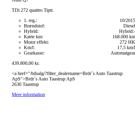
TDi 272 quattro Tiptr.
1. reg.:
10/201
Brændstof:
Diese
Hybrid:
Hybrid:
Kørte km:
168.000 k
Motor effekt:
272 H
Km/l:
17,5 km/
Gearkasse:
Automatgea
439.800,00
kr.
<a href="/bilsalg/?filter_dealername=Brdr´s Auto Taastrup
ApS">Brdr´s Auto Taastrup ApS
2630 Taastrup
Mere information