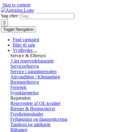
Skip to content
Søg efter:
Toggle Navigation
Find værksted
Biler til salg
Vi tilbyder
Service & Eftersyn
3 års reservedelsgaranti
Serviceeftersyn
Service i garantiperioden
Aircondition / Klimaanlæg
Bremseeftersyn
Ferietjek
Synsklargøring
Reparation
Reservedele af OE-kvalitet
Bremer & Bremseskiver
Forsikringsskader
Fejlsøgning og diagnosticering
Tandrem og taktkæde
Bilbatteri