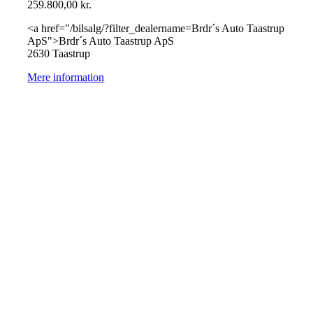
259.800,00
kr.
<a href="/bilsalg/?filter_dealername=Brdr´s Auto Taastrup
ApS">Brdr´s Auto Taastrup ApS
2630 Taastrup
Mere information