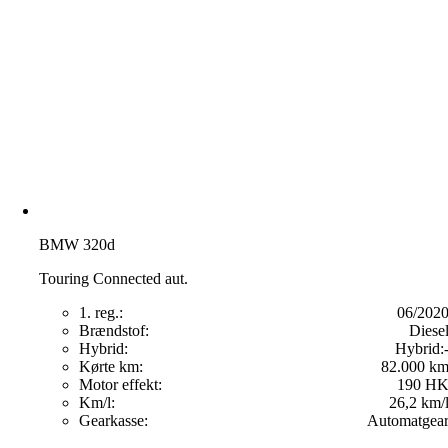
BMW 320d
Touring Connected aut.
1. reg.:
06/202
Brændstof:
Diese
Hybrid:
Hybrid:
Kørte km:
82.000 k
Motor effekt:
190 H
Km/l:
26,2 km/
Gearkasse:
Automatgea