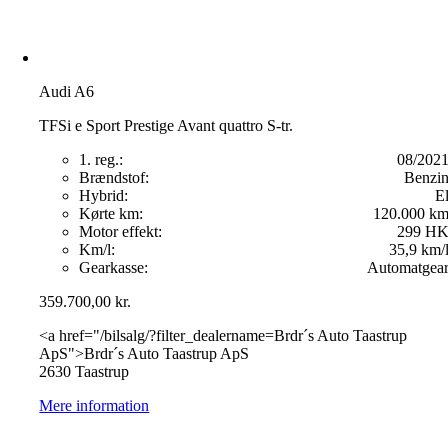
Audi A6
TFSi e Sport Prestige Avant quattro S-tr.
1. reg.:
08/202
Brændstof:
Benzi
Hybrid:
E
Kørte km:
120.000 k
Motor effekt:
299 H
Km/l:
35,9 km/
Gearkasse:
Automatgea
359.700,00
kr.
<a href="/bilsalg/?filter_dealername=Brdr´s Auto Taastrup
ApS">Brdr´s Auto Taastrup ApS
2630 Taastrup
Mere information