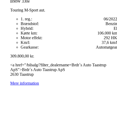
BMW 330e
Touring M-Sport aut.
1. reg.:
06/202
Brændstof:
Benzi
Hybrid:
E
Kørte km:
106.000 k
Motor effekt:
292 H
Km/l:
37,6 km/
Gearkasse:
Automatgea
309.800,00
kr.
<a href="/bilsalg/?filter_dealername=Brdr´s Auto Taastrup
ApS">Brdr´s Auto Taastrup ApS
2630 Taastrup
Mere information