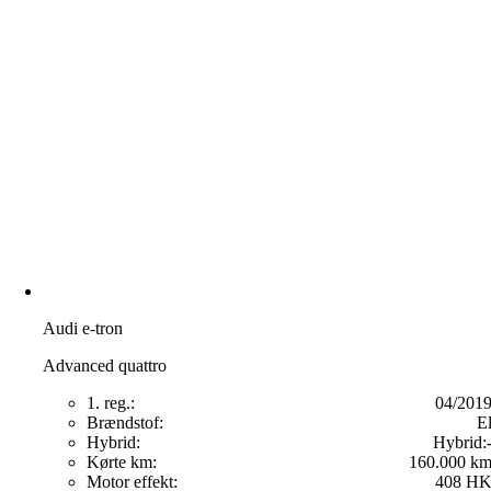
Audi e-tron
Advanced quattro
1. reg.:
04/201
Brændstof:
E
Hybrid:
Hybrid:
Kørte km:
160.000 k
Motor effekt:
408 H