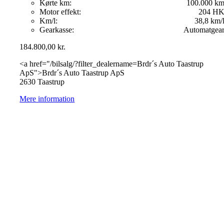
Kørte km:
100.000 k
Motor effekt:
204 H
Km/l:
38,8 km/
Gearkasse:
Automatgea
184.800,00
kr.
<a href="/bilsalg/?filter_dealername=Brdr´s Auto Taastrup
ApS">Brdr´s Auto Taastrup ApS
2630 Taastrup
Mere information