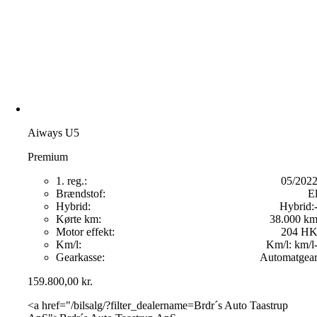
Aiways U5
Premium
1. reg.:
05/202
Brændstof:
E
Hybrid:
Hybrid:
Kørte km:
38.000 k
Motor effekt:
204 H
Km/l:
Km/l:
km/l
Gearkasse:
Automatgea
159.800,00
kr.
<a href="/bilsalg/?filter_dealername=Brdr´s Auto Taastrup