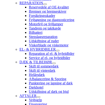
REPARATION
Reservedele af OE-kvalitet
Bremser og bremseskiver
Forsikringsskader
Fejlsøgning og diagnosticering
Motorfejl og fejllamper
Tandrem og taktkæde
Bilbatteri
Stenslagsreparation
Udskiftning af ruder
Viskerblade og viskemotor
EL- & HYBRIDBILER
Reparation af el- & hybridbiler
Service af el- og hybridbiler
DÆK & TILBEHØR
Skift til sommerdæk
Skift til vinterdæk
Helårsdæk
Afbalancering & Sporing
Punktering og lapning af dæk
Dækhotel
Udskiftning af dæk og hjul
AFTALER
Vejhjælp
Finansiering