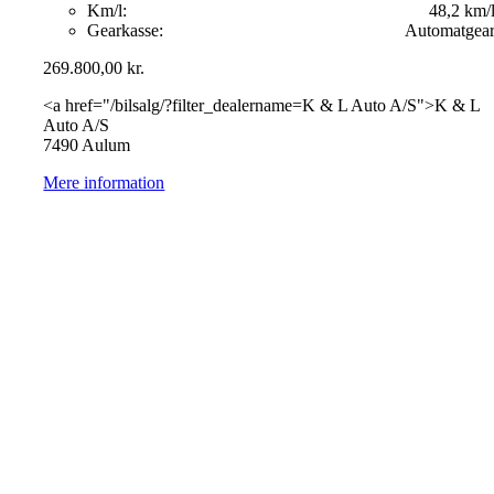
Km/l:
48,2 km/
Gearkasse:
Automatgea
269.800,00
kr.
<a href="/bilsalg/?filter_dealername=K & L Auto A/S">K & L
Auto A/S
7490 Aulum
Mere information