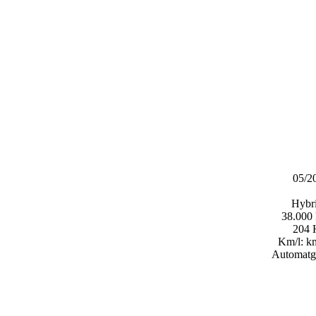
05/2
Hybri
38.000
204
Km/l:
km
Automatg