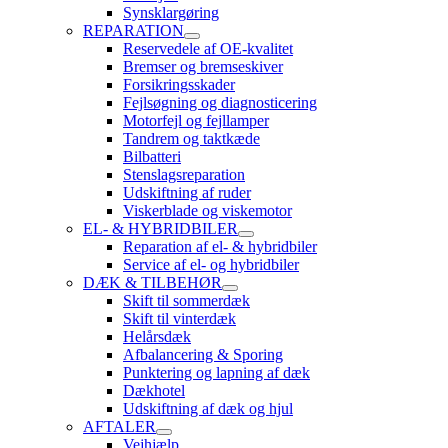
Synsklargøring
REPARATION
Reservedele af OE-kvalitet
Bremser og bremseskiver
Forsikringsskader
Fejlsøgning og diagnosticering
Motorfejl og fejllamper
Tandrem og taktkæde
Bilbatteri
Stenslagsreparation
Udskiftning af ruder
Viskerblade og viskemotor
EL- & HYBRIDBILER
Reparation af el- & hybridbiler
Service af el- og hybridbiler
DÆK & TILBEHØR
Skift til sommerdæk
Skift til vinterdæk
Helårsdæk
Afbalancering & Sporing
Punktering og lapning af dæk
Dækhotel
Udskiftning af dæk og hjul
AFTALER
Vejhjælp