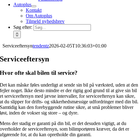
Autoplus
Kontakt
Om Autoplus
Tilmeld nyhedsbrev
Søg efter:
Serviceeftersyn
tendentz
2026-02-05T10:36:03+01:00
Serviceeftersyn
Hvor ofte skal bilen til service?
Det kan måske føles underligt at sende sin bil på værksted, uden at den
fejler noget. Ikke desto mindre er der rigtig god grund til at give sin bil
et serviceeftersyn med jævne intervaller, for serviceeftersyn kan sikre,
at du slipper for drifts- og sikkerhedsmæssige udfordringer med din bil.
Samtidig kan den forebyggende rutine sikre, at små problemer bliver
løst, inden de vokser sig store – og dyre.
Mens der stadig er garanti på din bil, er det desuden vigtigt, at du
overholder de serviceeftersyn, som bilimportøren kræver, da det er
afgørende for, at du kan opretholde din garanti.