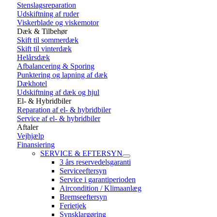
Stenslagsreparation
Udskiftning af ruder
Viskerblade og viskemotor
Dæk & Tilbehør
Skift til sommerdæk
Skift til vinterdæk
Helårsdæk
Afbalancering & Sporing
Punktering og lapning af dæk
Dækhotel
Udskiftning af dæk og hjul
El- & Hybridbiler
Reparation af el- & hybridbiler
Service af el- & hybridbiler
Aftaler
Vejhjælp
Finansiering
SERVICE & EFTERSYN
3 års reservedelsgaranti
Serviceeftersyn
Service i garantiperioden
Aircondition / Klimaanlæg
Bremseeftersyn
Ferietjek
Synsklargøring