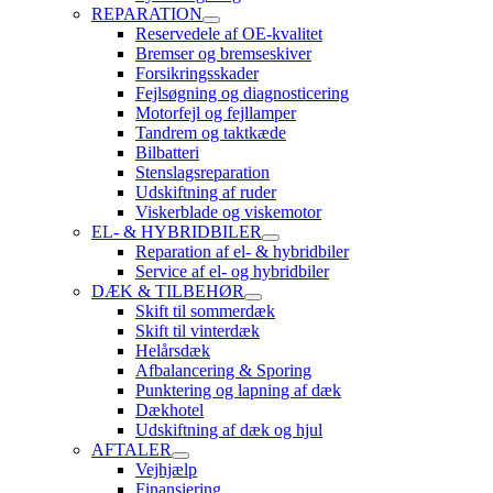
REPARATION
Reservedele af OE-kvalitet
Bremser og bremseskiver
Forsikringsskader
Fejlsøgning og diagnosticering
Motorfejl og fejllamper
Tandrem og taktkæde
Bilbatteri
Stenslagsreparation
Udskiftning af ruder
Viskerblade og viskemotor
EL- & HYBRIDBILER
Reparation af el- & hybridbiler
Service af el- og hybridbiler
DÆK & TILBEHØR
Skift til sommerdæk
Skift til vinterdæk
Helårsdæk
Afbalancering & Sporing
Punktering og lapning af dæk
Dækhotel
Udskiftning af dæk og hjul
AFTALER
Vejhjælp
Finansiering