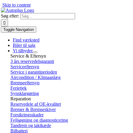
Skip to content
Søg efter:
Toggle Navigation
Find værksted
Biler til salg
Vi tilbyder
Service & Eftersyn
3 års reservedelsgaranti
Serviceeftersyn
Service i garantiperioden
Aircondition / Klimaanlæg
Bremseeftersyn
Ferietjek
Synsklargøring
Reparation
Reservedele af OE-kvalitet
Bremer & Bremseskiver
Forsikringsskader
Fejlsøgning og diagnosticering
Tandrem og taktkæde
Bilbatteri