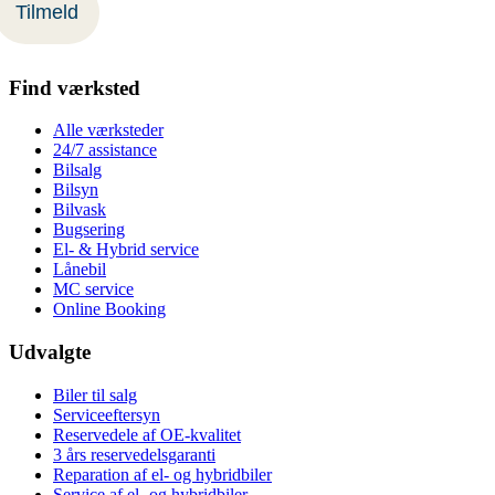
Find værksted
Alle værksteder
24/7 assistance
Bilsalg
Bilsyn
Bilvask
Bugsering
El- & Hybrid service
Lånebil
MC service
Online Booking
Udvalgte
Biler til salg
Serviceeftersyn
Reservedele af OE-kvalitet
3 års reservedelsgaranti
Reparation af el- og hybridbiler
Service af el- og hybridbiler