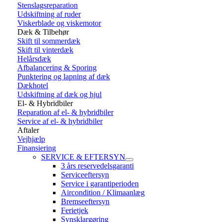
Stenslagsreparation
Udskiftning af ruder
Viskerblade og viskemotor
Dæk & Tilbehør
Skift til sommerdæk
Skift til vinterdæk
Helårsdæk
Afbalancering & Sporing
Punktering og lapning af dæk
Dækhotel
Udskiftning af dæk og hjul
El- & Hybridbiler
Reparation af el- & hybridbiler
Service af el- & hybridbiler
Aftaler
Vejhjælp
Finansiering
SERVICE & EFTERSYN
3 års reservedelsgaranti
Serviceeftersyn
Service i garantiperioden
Aircondition / Klimaanlæg
Bremseeftersyn
Ferietjek
Synsklargøring