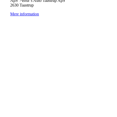
ApS">Brdr´s Auto Taastrup ApS
2630 Taastrup
Mere information