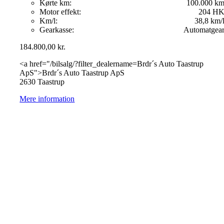
Kørte km:
100.000 k
Motor effekt:
204 H
Km/l:
38,8 km/
Gearkasse:
Automatgea
184.800,00
kr.
<a href="/bilsalg/?filter_dealername=Brdr´s Auto Taastrup
ApS">Brdr´s Auto Taastrup ApS
2630 Taastrup
Mere information