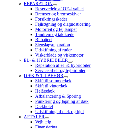
REPARATION
Reservedele af OE-kvalitet
Bremser og bremseskiver
Forsikringsskader
Fejlsøgning og diagnosticering
Motorfejl og fejllamper
Tandrem og taktkæde
Bilbatteri
Stenslagsreparation
Udskiftning af ruder
Viskerblade og viskemotor
EL- & HYBRIDBILER
Reparation af el- & hybridbiler
Service af el- og hybridbiler
DÆK & TILBEHØR
Skift til sommerdæk
Skift til vinterdæk
Helårsdæk
Afbalancering & Sporing
Punktering og lapning af dæk
Dækhotel
Udskiftning af dæk og hjul
AFTALER
Vejhjælp
Finansiering