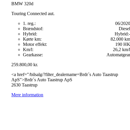
BMW 320d
Touring Connected aut.
1. reg.:
06/202
Brændstof:
Diese
Hybrid:
Hybrid:
Kørte km:
82.000 k
Motor effekt:
190 H
Km/l:
26,2 km/
Gearkasse:
Automatgea
259.800,00
kr.
<a href="/bilsalg/?filter_dealername=Brdr´s Auto Taastrup
ApS">Brdr´s Auto Taastrup ApS
2630 Taastrup
Mere information