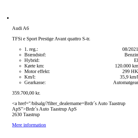
Audi A6
TFSi e Sport Prestige Avant quattro S-tr.
1. reg.:
08/202
Brændstof:
Benzi
Hybrid:
E
Kørte km:
120.000 k
Motor effekt:
299 H
Km/l:
35,9 km/
Gearkasse:
Automatgea
359.700,00
kr.
<a href="/bilsalg/?filter_dealername=Brdr´s Auto Taastrup
ApS">Brdr´s Auto Taastrup ApS
2630 Taastrup
Mere information