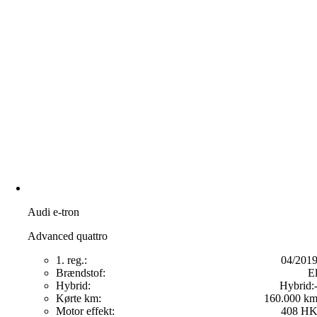
Audi e-tron
Advanced quattro
1. reg.:
04/201
Brændstof:
E
Hybrid:
Hybrid:
Kørte km:
160.000 k
Motor effekt:
408 H