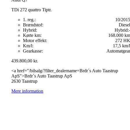
TDi 272 quattro Tiptr.
1. reg.:
10/201
Brændstof:
Diese
Hybrid:
Hybrid:
Kørte km:
168.000 k
Motor effekt:
272 H
Km/l:
17,5 km/
Gearkasse:
Automatgea
439.800,00
kr.
<a href="/bilsalg/?filter_dealername=Brdr´s Auto Taastrup
ApS">Brdr´s Auto Taastrup ApS
2630 Taastrup
Mere information