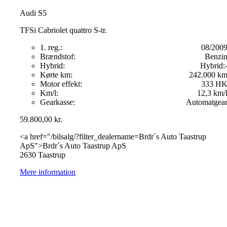
Audi S5
TFSi Cabriolet quattro S-tr.
1. reg.:
08/200
Brændstof:
Benzi
Hybrid:
Hybrid:
Kørte km:
242.000 k
Motor effekt:
333 H
Km/l:
12,3 km/
Gearkasse:
Automatgea
59.800,00
kr.
<a href="/bilsalg/?filter_dealername=Brdr´s Auto Taastrup
ApS">Brdr´s Auto Taastrup ApS
2630 Taastrup
Mere information