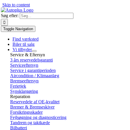
Skip to content
Søg efter:
Toggle Navigation
Find værksted
Biler til salg
Vi tilbyder
Service & Eftersyn
3 års reservedelsgaranti
Serviceeftersyn
Service i garantiperioden
Aircondition / Klimaanlæg
Bremseeftersyn
Ferietjek
Synsklargøring
Reparation
Reservedele af OE-kvalitet
Bremer & Bremseskiver
Forsikringsskader
Fejlsøgning og diagnosticering
Tandrem og taktkæde
Bilbatteri