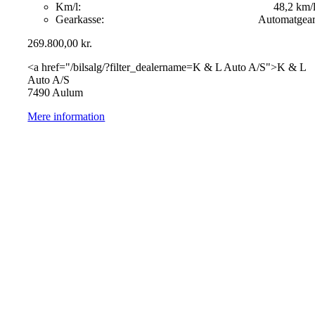
Km/l:
48,2 km/
Gearkasse:
Automatgea
269.800,00
kr.
<a href="/bilsalg/?filter_dealername=K & L Auto A/S">K & L
Auto A/S
7490 Aulum
Mere information