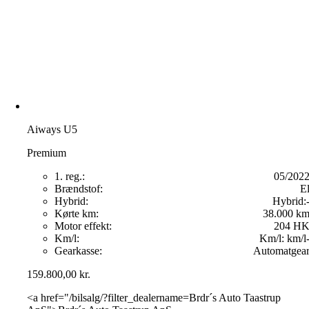
Aiways U5
Premium
1. reg.:
05/202
Brændstof:
E
Hybrid:
Hybrid:
Kørte km:
38.000 k
Motor effekt:
204 H
Km/l:
Km/l:
km/l
Gearkasse:
Automatgea
159.800,00
kr.
<a href="/bilsalg/?filter_dealername=Brdr´s Auto Taastrup