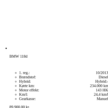
BMW 118d
1. reg.:
10/201
Brændstof:
Diese
Hybrid:
Hybrid:
Kørte km:
234.000 k
Motor effekt:
143 H
Km/l:
24,4 km/
Gearkasse:
Manue
89.900,00
kr.