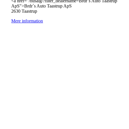
<a href="/bilsalg/?filter_dealername=Brdr´s Auto Taastrup
ApS">Brdr´s Auto Taastrup ApS
2630 Taastrup
Mere information