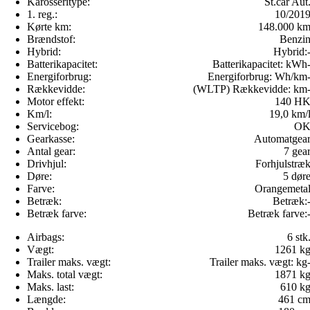
Karosseritype:
St.car Aut
1. reg.:
10/201
Kørte km:
148.000 k
Brændstof:
Benzi
Hybrid:
Hybrid:
Batterikapacitet:
Batterikapacitet:
kWh
Energiforbrug:
Energiforbrug:
Wh/km
Rækkevidde:
(WLTP) Rækkevidde:
km
Motor effekt:
140 H
Km/l:
19,0 km/
Servicebog:
O
Gearkasse:
Automatgea
Antal gear:
7 gea
Drivhjul:
Forhjulstræ
Døre:
5 dør
Farve:
Orangemeta
Betræk:
Betræk:
Betræk farve:
Betræk farve:
Airbags:
6 stk
Vægt:
1261 k
Trailer maks. vægt:
Trailer maks. vægt:
kg
Maks. total vægt:
1871 k
Maks. last:
610 k
Længde:
461 c