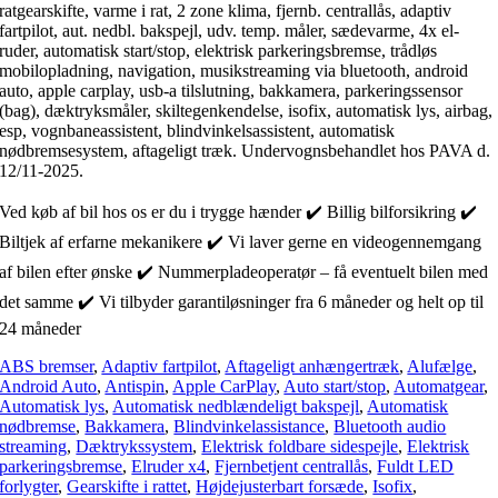
ratgearskifte, varme i rat, 2 zone klima, fjernb. centrallås, adaptiv
fartpilot, aut. nedbl. bakspejl, udv. temp. måler, sædevarme, 4x el-
ruder, automatisk start/stop, elektrisk parkeringsbremse, trådløs
mobilopladning, navigation, musikstreaming via bluetooth, android
auto, apple carplay, usb-a tilslutning, bakkamera, parkeringssensor
(bag), dæktryksmåler, skiltegenkendelse, isofix, automatisk lys, airbag,
esp, vognbaneassistent, blindvinkelsassistent, automatisk
nødbremsesystem, aftageligt træk. Undervognsbehandlet hos PAVA d.
12/11-2025.
Ved køb af bil hos os er du i trygge hænder ✔️ Billig bilforsikring ✔️
Biltjek af erfarne mekanikere ✔️ Vi laver gerne en videogennemgang
af bilen efter ønske ✔️ Nummerpladeoperatør – få eventuelt bilen med
det samme ✔️ Vi tilbyder garantiløsninger fra 6 måneder og helt op til
24 måneder
ABS bremser
,
Adaptiv fartpilot
,
Aftageligt anhængertræk
,
Alufælge
,
Android Auto
,
Antispin
,
Apple CarPlay
,
Auto start/stop
,
Automatgear
,
Automatisk lys
,
Automatisk nedblændeligt bakspejl
,
Automatisk
nødbremse
,
Bakkamera
,
Blindvinkelassistance
,
Bluetooth audio
streaming
,
Dæktrykssystem
,
Elektrisk foldbare sidespejle
,
Elektrisk
parkeringsbremse
,
Elruder x4
,
Fjernbetjent centrallås
,
Fuldt LED
forlygter
,
Gearskifte i rattet
,
Højdejusterbart forsæde
,
Isofix
,