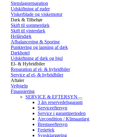
Stenslagsreparation
Udskiftning af ruder
Viskerblade og viskemotor
Dæk & Tilbehør
Skift til sommerdæk
Skift til vinterdæk
Helårsdæk
Afbalancering & Sporing
Punktering og lapning af dæk
Dækhotel
Udskiftning af dæk og hjul
El- & Hybridbiler
Reparation af el- & hybridbiler
Service af el- & hybridbiler
Aftaler
Vejhjælp
Finansiering
SERVICE & EFTERSYN
3 års reservedelsgaranti
Serviceeftersyn
Service i garantiperioden
Aircondition / Klimaanlæg
Bremseeftersyn
Ferietjek
Synsklargøring