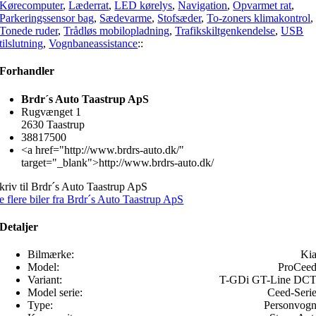
Kørecomputer
,
Læderrat
,
LED kørelys
,
Navigation
,
Opvarmet rat
,
Parkeringssensor bag
,
Sædevarme
,
Stofsæder
,
To-zoners klimakontrol
,
Tonede ruder
,
Trådløs mobilopladning
,
Trafikskiltgenkendelse
,
USB
tilslutning
,
Vognbaneassistance
::
Forhandler
Brdr´s Auto Taastrup ApS
Rugvænget 1
2630 Taastrup
38817500
<a href="http://www.brdrs-auto.dk/"
target="_blank">http://www.brdrs-auto.dk/
kriv til Brdr´s Auto Taastrup ApS
e flere biler fra Brdr´s Auto Taastrup ApS
Detaljer
Bilmærke:
Ki
Model:
ProCee
Variant:
T-GDi GT-Line DC
Model serie:
Ceed-Seri
Type:
Personvog