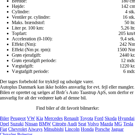
Bredde:
180 c
Højde:
142 c
Cylindre:
4 stk
Ventiler pr. cylindre:
16 stk
Maks. brændstof:
50 ltr
Liter pr. 100 km:
5,26 ltr
Topfart:
205 km/
Acceleration (0-100):
9,4 sek
Effekt (Nm):
242 N
Effekt (Nm pr. rpm):
1500 N
Grøn ejerafgift:
2440 kr
Grøn ejerafgift periode:
12 mdr
Vægtafgift:
1220 kr
Vægtafgift periode:
6 mdr
Der tages forbehold for trykfejl og udsolgte varer.
Autoplus Danmark kan ikke holdes ansvarlig for evt. fejl eller mangler.
Bilen er oprettet og sælges af Brdr´s Auto Taastrup ApS, som derfor er
ansvarlig for alt der vedrører køb af denne bil.
Find biler af dit favorit bilmærke:
Biler
Peugeot
VW
Kia
Mercedes
Renault
Toyota
Ford
Skoda
Hyundai
Opel
Suzuki
Nissan
BMW
Citroën
Audi
Seat
Volvo
Mazda
MG
Tesla
Fiat
Chevrolet
Aiways
Mitsubishi
Lincoln
Honda
Porsche
Jaguar
Chrysler
Polestar