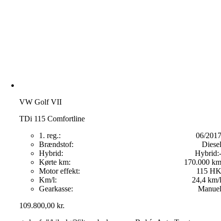
VW Golf VII
TDi 115 Comfortline
1. reg.:
06/201
Brændstof:
Diese
Hybrid:
Hybrid:
Kørte km:
170.000 k
Motor effekt:
115 H
Km/l:
24,4 km/
Gearkasse:
Manue
109.800,00
kr.