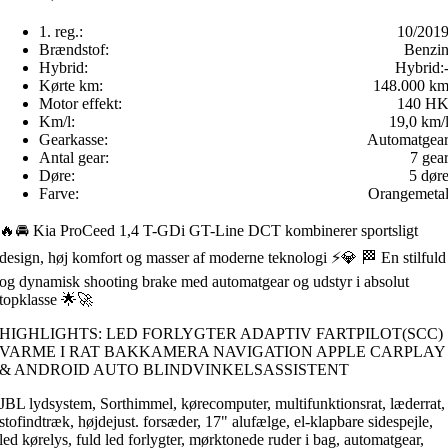
1. reg.:
10/201
Brændstof:
Benzi
Hybrid:
Hybrid:
Kørte km:
148.000 k
Motor effekt:
140 H
Km/l:
19,0 km/
Gearkasse:
Automatgea
Antal gear:
7 gea
Døre:
5 dør
Farve:
Orangemeta
🔥🚘 Kia ProCeed 1,4 T-GDi GT-Line DCT kombinerer sportsligt
design, høj komfort og masser af moderne teknologi ⚡️💎 🏁 En stilfuld
og dynamisk shooting brake med automatgear og udstyr i absolut
topklasse 🌟🚀
HIGHLIGHTS: LED FORLYGTER ADAPTIV FARTPILOT(SCC)
VARME I RAT BAKKAMERA NAVIGATION APPLE CARPLAY
& ANDROID AUTO BLINDVINKELSASSISTENT
JBL lydsystem, Sorthimmel, kørecomputer, multifunktionsrat, læderrat,
stofindtræk, højdejust. forsæder, 17" alufælge, el-klapbare sidespejle,
led kørelys, fuld led forlygter, mørktonede ruder i bag, automatgear,