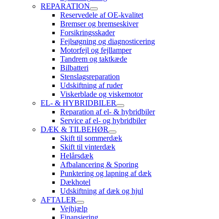
REPARATION
Reservedele af OE-kvalitet
Bremser og bremseskiver
Forsikringsskader
Fejlsøgning og diagnosticering
Motorfejl og fejllamper
Tandrem og taktkæde
Bilbatteri
Stenslagsreparation
Udskiftning af ruder
Viskerblade og viskemotor
EL- & HYBRIDBILER
Reparation af el- & hybridbiler
Service af el- og hybridbiler
DÆK & TILBEHØR
Skift til sommerdæk
Skift til vinterdæk
Helårsdæk
Afbalancering & Sporing
Punktering og lapning af dæk
Dækhotel
Udskiftning af dæk og hjul
AFTALER
Vejhjælp
Finansiering