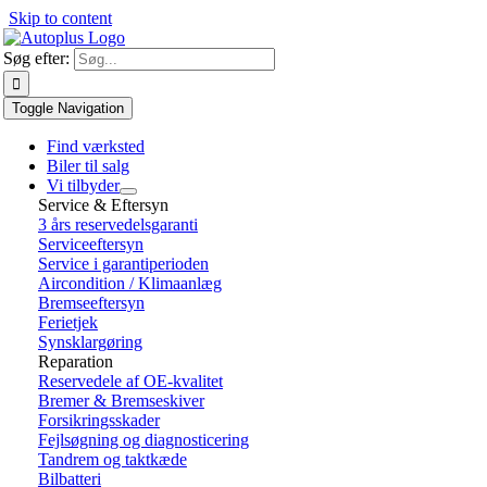
Skip to content
Søg efter:
Toggle Navigation
Find værksted
Biler til salg
Vi tilbyder
Service & Eftersyn
3 års reservedelsgaranti
Serviceeftersyn
Service i garantiperioden
Aircondition / Klimaanlæg
Bremseeftersyn
Ferietjek
Synsklargøring
Reparation
Reservedele af OE-kvalitet
Bremer & Bremseskiver
Forsikringsskader
Fejlsøgning og diagnosticering
Tandrem og taktkæde
Bilbatteri