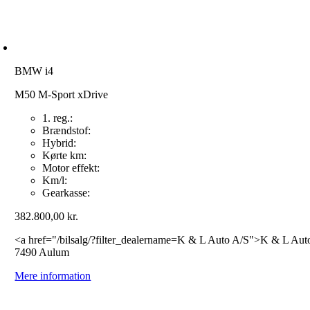
BMW i4
M50 M-Sport xDrive
1. reg.:
Brændstof:
Hybrid:
Kørte km:
Motor effekt:
Km/l:
Gearkasse:
382.800,00
kr.
<a href="/bilsalg/?filter_dealername=K & L Auto A/S">K & L Aut
7490 Aulum
Mere information