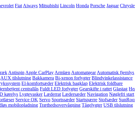
evrolet
Fiat
Aiways
Mitsubishi
Lincoln
Honda
Porsche
Jaguar
Chrysle
træk
Antispin
Apple CarPlay
Armlæn
Automatgear
Automatisk fjernlys
AUX tilslutning
Bakkamera
Bi-xenon forlygter
Blindvinkelassistance
ykssystem
El-komfortsæder
Elektrisk bagklap
Elektrisk foldbare
jernbetjent centrallås
Fuldt LED forlygter
Gearskifte i rattet
Glastag
He
D kørelys
Lygtevasker
Læderrat
Lædersæder
Navigation
Nøglefri start
rtlæser
Service OK
Servo
Sportssæder
Startspærre
Stofsæder
SunRoo
dløs mobilopladning
Træthedsovervågning
Tågelygter
USB tilslutning