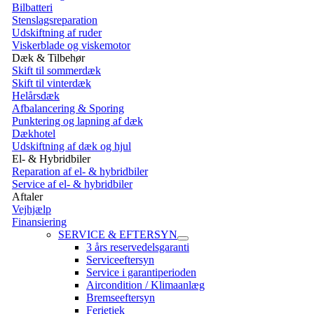
Bilbatteri
Stenslagsreparation
Udskiftning af ruder
Viskerblade og viskemotor
Dæk & Tilbehør
Skift til sommerdæk
Skift til vinterdæk
Helårsdæk
Afbalancering & Sporing
Punktering og lapning af dæk
Dækhotel
Udskiftning af dæk og hjul
El- & Hybridbiler
Reparation af el- & hybridbiler
Service af el- & hybridbiler
Aftaler
Vejhjælp
Finansiering
SERVICE & EFTERSYN
3 års reservedelsgaranti
Serviceeftersyn
Service i garantiperioden
Aircondition / Klimaanlæg
Bremseeftersyn
Ferietjek