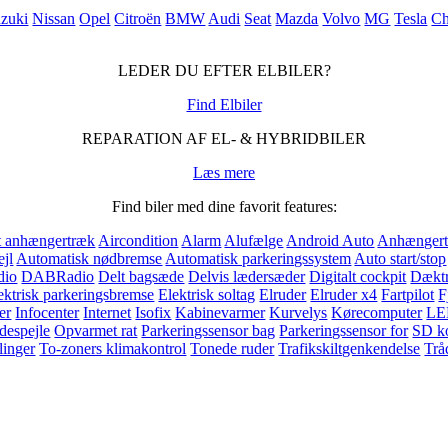
zuki
Nissan
Opel
Citroën
BMW
Audi
Seat
Mazda
Volvo
MG
Tesla
Ch
LEDER DU EFTER ELBILER?
Find Elbiler
REPARATION AF EL- & HYBRIDBILER
Læs mere
Find biler med dine favorit features:
t anhængertræk
Aircondition
Alarm
Alufælge
Android Auto
Anhænger
jl
Automatisk nødbremse
Automatisk parkeringssystem
Auto start/stop
dio
DABRadio
Delt bagsæde
Delvis lædersæder
Digitalt cockpit
Dæktr
ektrisk parkeringsbremse
Elektrisk soltag
Elruder
Elruder x4
Fartpilot
F
er
Infocenter
Internet
Isofix
Kabinevarmer
Kurvelys
Kørecomputer
LE
despejle
Opvarmet rat
Parkeringssensor bag
Parkeringssensor for
SD ko
linger
To-zoners klimakontrol
Tonede ruder
Trafikskiltgenkendelse
Trå