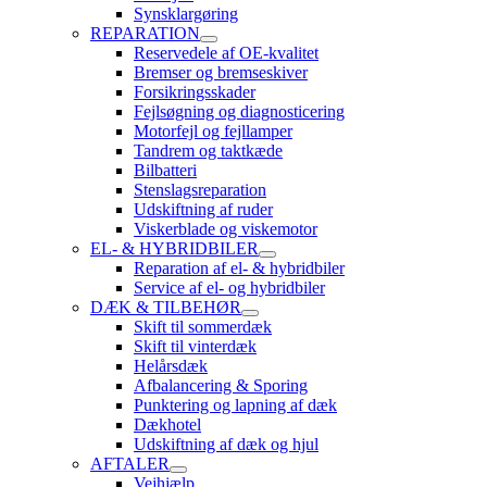
Synsklargøring
REPARATION
Reservedele af OE-kvalitet
Bremser og bremseskiver
Forsikringsskader
Fejlsøgning og diagnosticering
Motorfejl og fejllamper
Tandrem og taktkæde
Bilbatteri
Stenslagsreparation
Udskiftning af ruder
Viskerblade og viskemotor
EL- & HYBRIDBILER
Reparation af el- & hybridbiler
Service af el- og hybridbiler
DÆK & TILBEHØR
Skift til sommerdæk
Skift til vinterdæk
Helårsdæk
Afbalancering & Sporing
Punktering og lapning af dæk
Dækhotel
Udskiftning af dæk og hjul
AFTALER
Vejhjælp