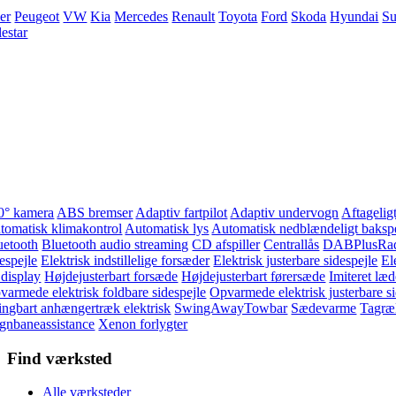
ler
Peugeot
VW
Kia
Mercedes
Renault
Toyota
Ford
Skoda
Hyundai
Su
lestar
0° kamera
ABS bremser
Adaptiv fartpilot
Adaptiv undervogn
Aftagelig
tomatisk klimakontrol
Automatisk lys
Automatisk nedblændeligt bakspe
uetooth
Bluetooth audio streaming
CD afspiller
Centrallås
DABPlusRa
espejle
Elektrisk indstillelige forsæder
Elektrisk justerbare sidespejle
El
 display
Højdejusterbart forsæde
Højdejusterbart førersæde
Imiteret læd
varmede elektrisk foldbare sidespejle
Opvarmede elektrisk justerbare si
ingbart anhængertræk elektrisk
SwingAwayTowbar
Sædevarme
Tagræ
gnbaneassistance
Xenon forlygter
Find værksted
Alle værksteder