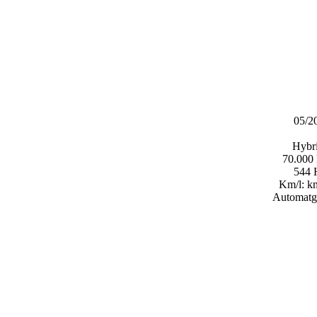
05/2
Hybri
70.000
544
Km/l:
km
Automatg