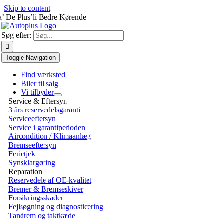
Skip to content
a’ De Plus’li Bedre Kørende
Søg efter:
Toggle Navigation
Find værksted
Biler til salg
Vi tilbyder
Service & Eftersyn
3 års reservedelsgaranti
Serviceeftersyn
Service i garantiperioden
Aircondition / Klimaanlæg
Bremseeftersyn
Ferietjek
Synsklargøring
Reparation
Reservedele af OE-kvalitet
Bremer & Bremseskiver
Forsikringsskader
Fejlsøgning og diagnosticering
Tandrem og taktkæde