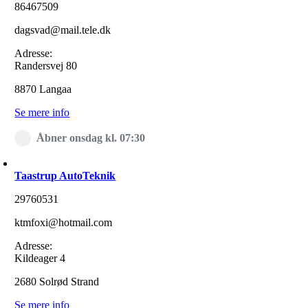
86467509
dagsvad@mail.tele.dk
Adresse:
Randersvej 80
8870 Langaa
Se mere info
Åbner onsdag kl. 07:30
Taastrup AutoTeknik
29760531
ktmfoxi@hotmail.com
Adresse:
Kildeager 4
2680 Solrød Strand
Se mere info