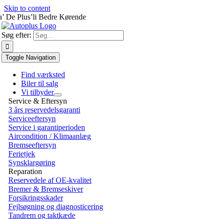
Skip to content
a’ De Plus’li Bedre Kørende
Søg efter:
Toggle Navigation
Find værksted
Biler til salg
Vi tilbyder
Service & Eftersyn
3 års reservedelsgaranti
Serviceeftersyn
Service i garantiperioden
Aircondition / Klimaanlæg
Bremseeftersyn
Ferietjek
Synsklargøring
Reparation
Reservedele af OE-kvalitet
Bremer & Bremseskiver
Forsikringsskader
Fejlsøgning og diagnosticering
Tandrem og taktkæde