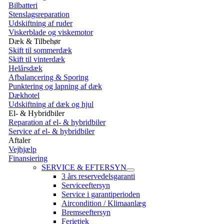
Bilbatteri
Stenslagsreparation
Udskiftning af ruder
Viskerblade og viskemotor
Dæk & Tilbehør
Skift til sommerdæk
Skift til vinterdæk
Helårsdæk
Afbalancering & Sporing
Punktering og lapning af dæk
Dækhotel
Udskiftning af dæk og hjul
El- & Hybridbiler
Reparation af el- & hybridbiler
Service af el- & hybridbiler
Aftaler
Vejhjælp
Finansiering
SERVICE & EFTERSYN
3 års reservedelsgaranti
Serviceeftersyn
Service i garantiperioden
Aircondition / Klimaanlæg
Bremseeftersyn
Ferietjek