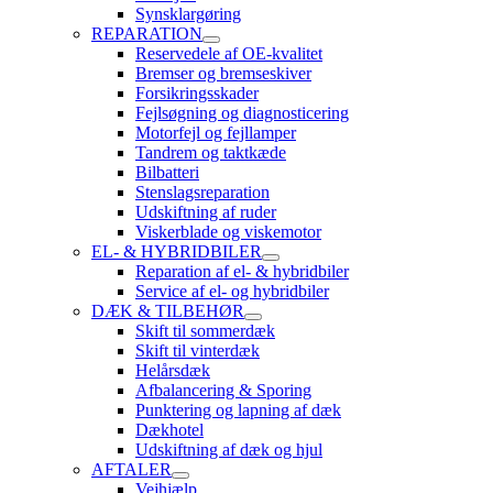
Synsklargøring
REPARATION
Reservedele af OE-kvalitet
Bremser og bremseskiver
Forsikringsskader
Fejlsøgning og diagnosticering
Motorfejl og fejllamper
Tandrem og taktkæde
Bilbatteri
Stenslagsreparation
Udskiftning af ruder
Viskerblade og viskemotor
EL- & HYBRIDBILER
Reparation af el- & hybridbiler
Service af el- og hybridbiler
DÆK & TILBEHØR
Skift til sommerdæk
Skift til vinterdæk
Helårsdæk
Afbalancering & Sporing
Punktering og lapning af dæk
Dækhotel
Udskiftning af dæk og hjul
AFTALER
Vejhjælp