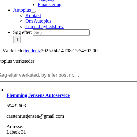
Finansiering
Autoplus
Kontakt
Om Autoplus
Tilmeld nyhedsbrev
Søg efter:
Værksteder
tendentz
2025-04-14T08:15:54+02:00
toplus værksteder
Flemming Jensens Autoservice
59432603
carstenrustjensen@gmail.com
Adresse:
Labæk 31