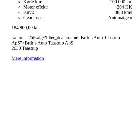
Kørte km:
100.000 k
Motor effekt:
204 H
Km/l:
38,8 km/
Gearkasse:
Automatgea
184.800,00
kr.
<a href="/bilsalg/?filter_dealername=Brdr´s Auto Taastrup
ApS">Brdr´s Auto Taastrup ApS
2630 Taastrup
Mere information