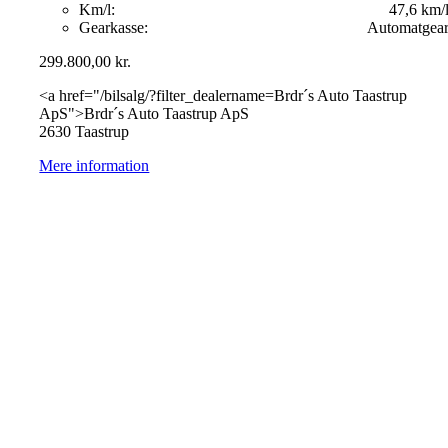
Km/l:
47,6 km/
Gearkasse:
Automatgea
299.800,00
kr.
<a href="/bilsalg/?filter_dealername=Brdr´s Auto Taastrup
ApS">Brdr´s Auto Taastrup ApS
2630 Taastrup
Mere information