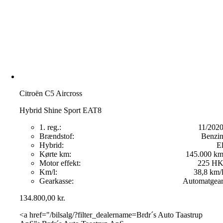
Citroën C5 Aircross
Hybrid Shine Sport EAT8
1. reg.:
11/202
Brændstof:
Benzi
Hybrid:
E
Kørte km:
145.000 k
Motor effekt:
225 H
Km/l:
38,8 km/
Gearkasse:
Automatgea
134.800,00
kr.
<a href="/bilsalg/?filter_dealername=Brdr´s Auto Taastrup