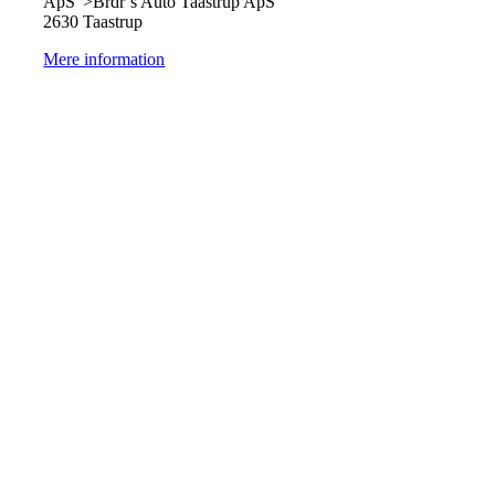
ApS">Brdr´s Auto Taastrup ApS
2630 Taastrup
Mere information