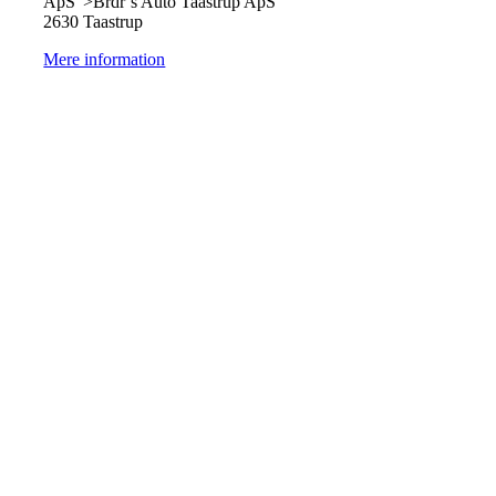
ApS">Brdr´s Auto Taastrup ApS
2630 Taastrup
Mere information