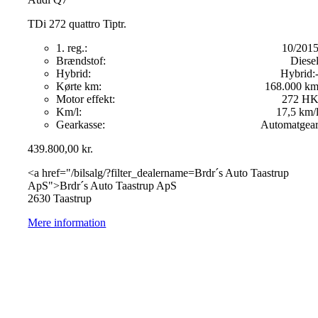
TDi 272 quattro Tiptr.
1. reg.:
10/201
Brændstof:
Diese
Hybrid:
Hybrid:
Kørte km:
168.000 k
Motor effekt:
272 H
Km/l:
17,5 km/
Gearkasse:
Automatgea
439.800,00
kr.
<a href="/bilsalg/?filter_dealername=Brdr´s Auto Taastrup
ApS">Brdr´s Auto Taastrup ApS
2630 Taastrup
Mere information