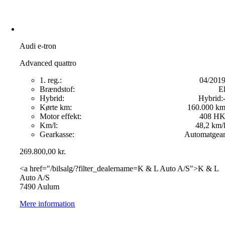
Audi e-tron
Advanced quattro
1. reg.:
04/201
Brændstof:
E
Hybrid:
Hybrid:
Kørte km:
160.000 k
Motor effekt:
408 H
Km/l:
48,2 km/
Gearkasse:
Automatgea
269.800,00
kr.
<a href="/bilsalg/?filter_dealername=K & L Auto A/S">K & L
Auto A/S
7490 Aulum
Mere information