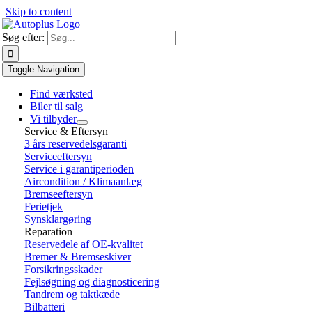
Skip to content
Søg efter:
Toggle Navigation
Find værksted
Biler til salg
Vi tilbyder
Service & Eftersyn
3 års reservedelsgaranti
Serviceeftersyn
Service i garantiperioden
Aircondition / Klimaanlæg
Bremseeftersyn
Ferietjek
Synsklargøring
Reparation
Reservedele af OE-kvalitet
Bremer & Bremseskiver
Forsikringsskader
Fejlsøgning og diagnosticering
Tandrem og taktkæde
Bilbatteri