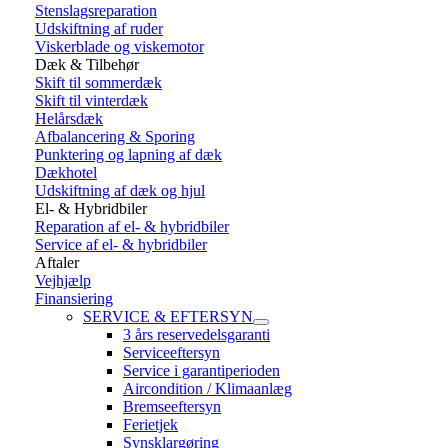
Stenslagsreparation
Udskiftning af ruder
Viskerblade og viskemotor
Dæk & Tilbehør
Skift til sommerdæk
Skift til vinterdæk
Helårsdæk
Afbalancering & Sporing
Punktering og lapning af dæk
Dækhotel
Udskiftning af dæk og hjul
El- & Hybridbiler
Reparation af el- & hybridbiler
Service af el- & hybridbiler
Aftaler
Vejhjælp
Finansiering
SERVICE & EFTERSYN
3 års reservedelsgaranti
Serviceeftersyn
Service i garantiperioden
Aircondition / Klimaanlæg
Bremseeftersyn
Ferietjek
Synsklargøring