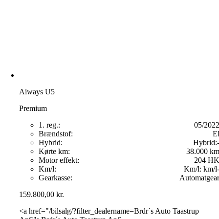
Aiways U5
Premium
1. reg.:
05/202
Brændstof:
E
Hybrid:
Hybrid:
Kørte km:
38.000 k
Motor effekt:
204 H
Km/l:
Km/l:
km/l
Gearkasse:
Automatgea
159.800,00
kr.
<a href="/bilsalg/?filter_dealername=Brdr´s Auto Taastrup