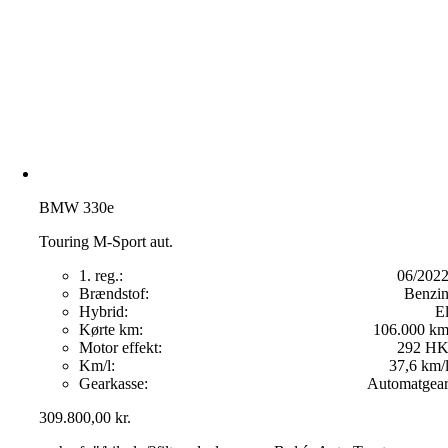
BMW 330e
Touring M-Sport aut.
1. reg.:
06/202
Brændstof:
Benzi
Hybrid:
E
Kørte km:
106.000 k
Motor effekt:
292 H
Km/l:
37,6 km/
Gearkasse:
Automatgea
309.800,00
kr.