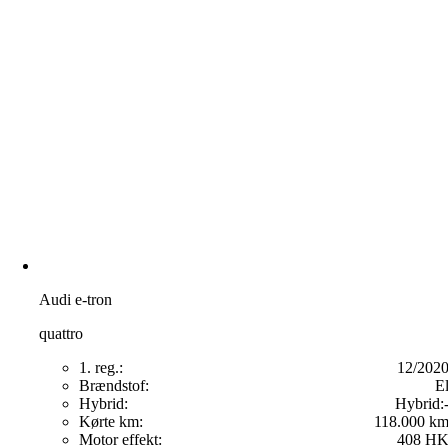
Audi e-tron
quattro
1. reg.:
12/202
Brændstof:
E
Hybrid:
Hybrid:
Kørte km:
118.000 k
Motor effekt:
408 H