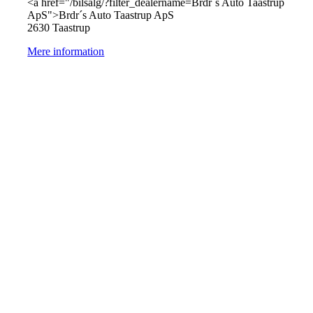
<a href="/bilsalg/?filter_dealername=Brdr´s Auto Taastrup
ApS">Brdr´s Auto Taastrup ApS
2630 Taastrup
Mere information