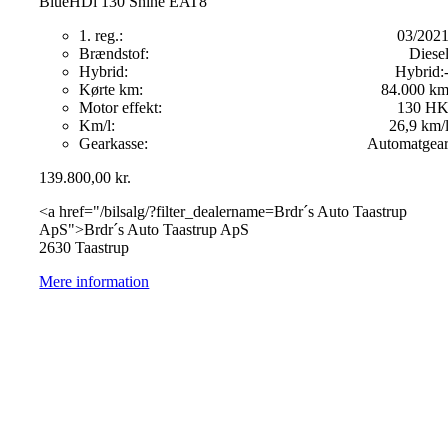
BlueHDi 130 Shine EAT8
1. reg.:
03/202
Brændstof:
Diese
Hybrid:
Hybrid:
Kørte km:
84.000 k
Motor effekt:
130 H
Km/l:
26,9 km/
Gearkasse:
Automatgea
139.800,00
kr.
<a href="/bilsalg/?filter_dealername=Brdr´s Auto Taastrup
ApS">Brdr´s Auto Taastrup ApS
2630 Taastrup
Mere information