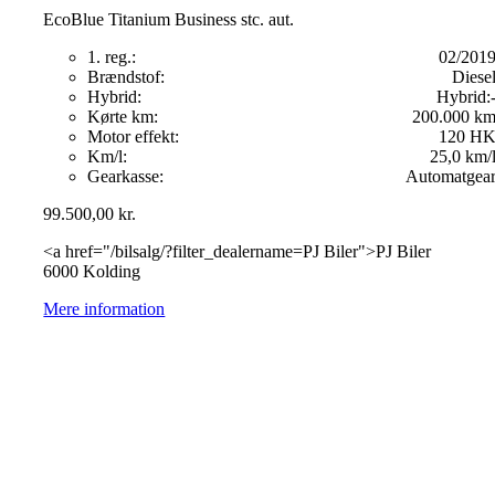
EcoBlue Titanium Business stc. aut.
1. reg.:
02/201
Brændstof:
Diese
Hybrid:
Hybrid:
Kørte km:
200.000 k
Motor effekt:
120 H
Km/l:
25,0 km/
Gearkasse:
Automatgea
99.500,00
kr.
<a href="/bilsalg/?filter_dealername=PJ Biler">PJ Biler
6000 Kolding
Mere information