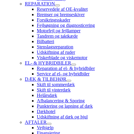
REPARATION
Reservedele af OE-kvalitet
Bremser og bremseskiver
Forsikringsskader
Fejlsøgning og diagnosticering
Motorfejl og fejllamper
Tandrem og taktkæde
Bilbatteri
Stenslagsreparation
Udskiftning af ruder
Viskerblade og viskemotor
EL- & HYBRIDBILER
Reparation af el- & hybridbiler
Service af el- og hybridbiler
DÆK & TILBEHØR
Skift til sommerdæk
Skift til vinterdæk
Helårsdæk
Afbalancering & Sporing
Punktering og lapning af dæk
Dækhotel
Udskiftning af dæk og hjul
AFTALER
Vejhjælp
Finansiering