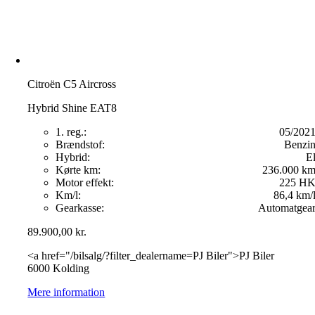
Citroën C5 Aircross
Hybrid Shine EAT8
1. reg.:
05/202
Brændstof:
Benzi
Hybrid:
E
Kørte km:
236.000 k
Motor effekt:
225 H
Km/l:
86,4 km/
Gearkasse:
Automatgea
89.900,00
kr.
<a href="/bilsalg/?filter_dealername=PJ Biler">PJ Biler
6000 Kolding
Mere information