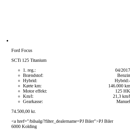
Ford Focus
SCTi 125 Titanium
1. reg.:
04/201
Brændstof:
Benzi
Hybrid:
Hybrid:
Kørte km:
146.000 k
Motor effekt:
125 H
Km/l:
21,3 km/
Gearkasse:
Manue
74.500,00
kr.
<a href="/bilsalg/?filter_dealername=PJ Biler">PJ Biler
6000 Kolding