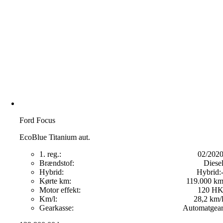
Ford Focus
EcoBlue Titanium aut.
1. reg.:
02/202
Brændstof:
Diese
Hybrid:
Hybrid:
Kørte km:
119.000 k
Motor effekt:
120 H
Km/l:
28,2 km/
Gearkasse:
Automatgea