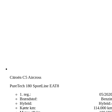
Citroën C5 Aircross
PureTech 180 SportLine EAT8
1. reg.:
05/202
Brændstof:
Benzi
Hybrid:
Hybrid:
Kørte km:
114.000 k