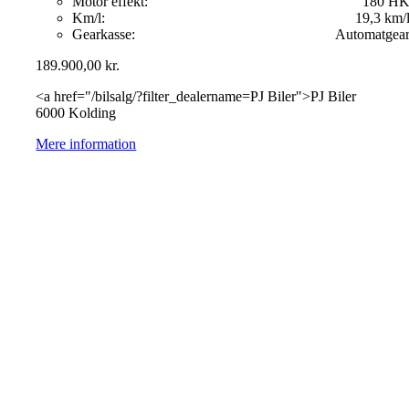
Motor effekt:
180 H
Km/l:
19,3 km/
Gearkasse:
Automatgea
189.900,00
kr.
<a href="/bilsalg/?filter_dealername=PJ Biler">PJ Biler
6000 Kolding
Mere information