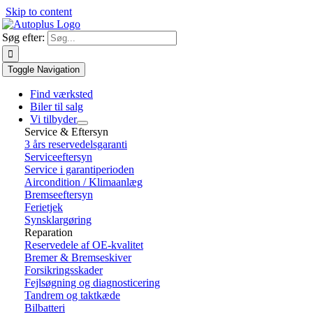
Skip to content
Søg efter:
Toggle Navigation
Find værksted
Biler til salg
Vi tilbyder
Service & Eftersyn
3 års reservedelsgaranti
Serviceeftersyn
Service i garantiperioden
Aircondition / Klimaanlæg
Bremseeftersyn
Ferietjek
Synsklargøring
Reparation
Reservedele af OE-kvalitet
Bremer & Bremseskiver
Forsikringsskader
Fejlsøgning og diagnosticering
Tandrem og taktkæde
Bilbatteri