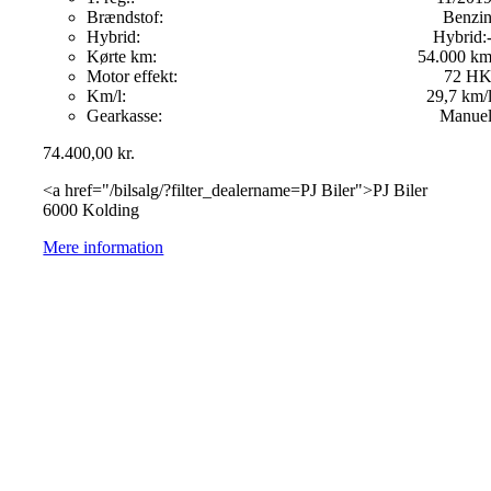
Brændstof:
Benzi
Hybrid:
Hybrid:
Kørte km:
54.000 k
Motor effekt:
72 H
Km/l:
29,7 km/
Gearkasse:
Manue
74.400,00
kr.
<a href="/bilsalg/?filter_dealername=PJ Biler">PJ Biler
6000 Kolding
Mere information