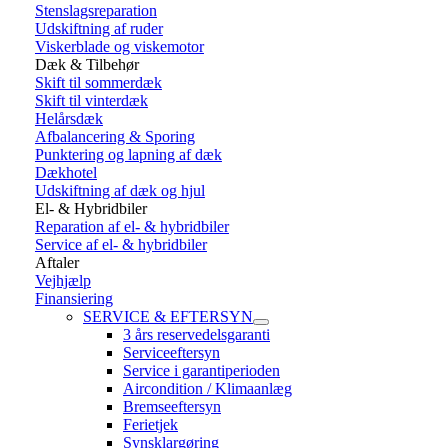
Stenslagsreparation
Udskiftning af ruder
Viskerblade og viskemotor
Dæk & Tilbehør
Skift til sommerdæk
Skift til vinterdæk
Helårsdæk
Afbalancering & Sporing
Punktering og lapning af dæk
Dækhotel
Udskiftning af dæk og hjul
El- & Hybridbiler
Reparation af el- & hybridbiler
Service af el- & hybridbiler
Aftaler
Vejhjælp
Finansiering
SERVICE & EFTERSYN
3 års reservedelsgaranti
Serviceeftersyn
Service i garantiperioden
Aircondition / Klimaanlæg
Bremseeftersyn
Ferietjek
Synsklargøring