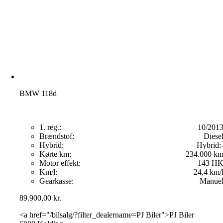
BMW 118d
1. reg.:
10/201
Brændstof:
Diese
Hybrid:
Hybrid:
Kørte km:
234.000 k
Motor effekt:
143 H
Km/l:
24,4 km/
Gearkasse:
Manue
89.900,00
kr.
<a href="/bilsalg/?filter_dealername=PJ Biler">PJ Biler