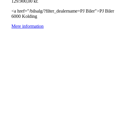
129.900,00
kr.
<a href="/bilsalg/?filter_dealername=PJ Biler">PJ Biler
6000 Kolding
Mere information