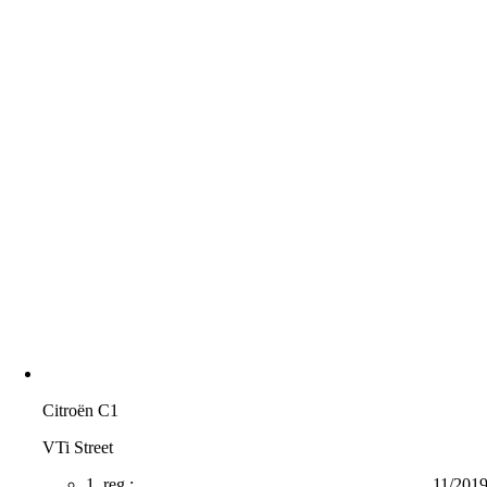
Citroën C1
VTi Street
1. reg.:
11/201