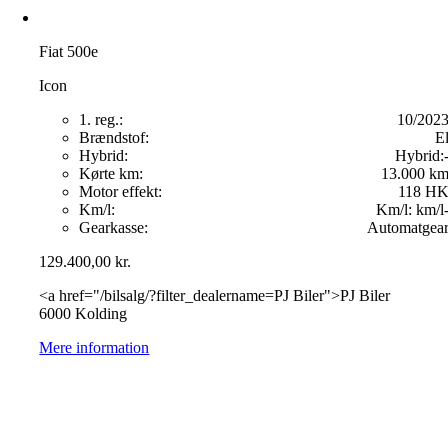
Fiat 500e
Icon
1. reg.:
10/202
Brændstof:
E
Hybrid:
Hybrid:
Kørte km:
13.000 k
Motor effekt:
118 H
Km/l:
Km/l:
km/l
Gearkasse:
Automatgea
129.400,00
kr.
<a href="/bilsalg/?filter_dealername=PJ Biler">PJ Biler
6000 Kolding
Mere information