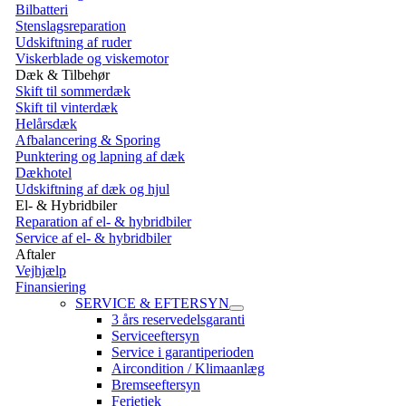
Bilbatteri
Stenslagsreparation
Udskiftning af ruder
Viskerblade og viskemotor
Dæk & Tilbehør
Skift til sommerdæk
Skift til vinterdæk
Helårsdæk
Afbalancering & Sporing
Punktering og lapning af dæk
Dækhotel
Udskiftning af dæk og hjul
El- & Hybridbiler
Reparation af el- & hybridbiler
Service af el- & hybridbiler
Aftaler
Vejhjælp
Finansiering
SERVICE & EFTERSYN
3 års reservedelsgaranti
Serviceeftersyn
Service i garantiperioden
Aircondition / Klimaanlæg
Bremseeftersyn
Ferietjek