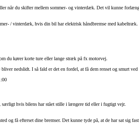
e, eller når du skifter mellem sommer- og vinterdæk. Det vil kunne forlæn
sommer- / vinterdæk, hvis din bil har elektrisk håndbremse med kabeltræk.
om du kører korte ture eller lange stræk på fx motorvej.
iver nedslidt. I så fald er det en fordel, at få dem renset og smurt ved 
1:00
rligt hvis bilens har stået stille i længere tid eller i fugtigt vejr.
 og få efterset dine bremser. Det kunne tyde på, at de har sat sig fast e