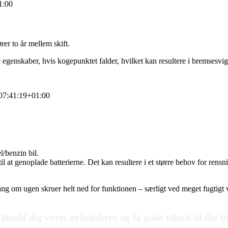
1:00
rer to år mellem skift.
 egenskaber, hvis kogepunktet falder, hvilket kan resultere i bremsesvig
07:41:19+01:00
l/benzin bil.
il at genoplade batterierne. Det kan resultere i et større behov for ren
gang om ugen skruer helt ned for funktionen – særligt ved meget fugtigt v
ilmeld dig vores nyhedsbrev og få gode tilbud til din bi