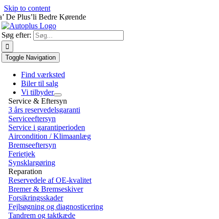
Skip to content
a’ De Plus’li Bedre Kørende
Søg efter:
Toggle Navigation
Find værksted
Biler til salg
Vi tilbyder
Service & Eftersyn
3 års reservedelsgaranti
Serviceeftersyn
Service i garantiperioden
Aircondition / Klimaanlæg
Bremseeftersyn
Ferietjek
Synsklargøring
Reparation
Reservedele af OE-kvalitet
Bremer & Bremseskiver
Forsikringsskader
Fejlsøgning og diagnosticering
Tandrem og taktkæde