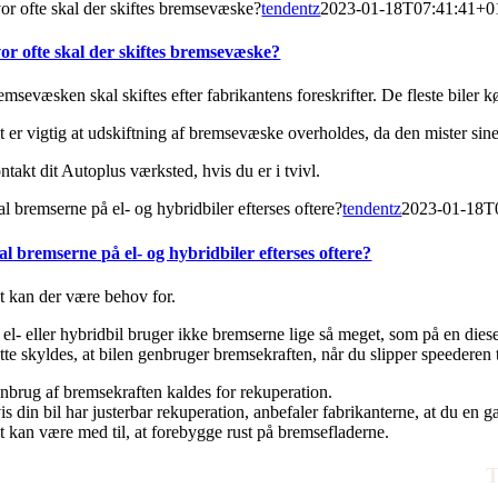
or ofte skal der skiftes bremsevæske?
tendentz
2023-01-18T07:41:41+0
or ofte skal der skiftes bremsevæske?
msevæsken skal skiftes efter fabrikantens foreskrifter. De fleste biler kø
t er vigtig at udskiftning af bremsevæske overholdes, da den mister sine
takt dit Autoplus værksted, hvis du er i tvivl.
l bremserne på el- og hybridbiler efterses oftere?
tendentz
2023-01-18T
al bremserne på el- og hybridbiler efterses oftere?
t kan der være behov for.
el- eller hybridbil bruger ikke bremserne lige så meget, som på en diese
tte skyldes, at bilen genbruger bremsekraften, når du slipper speederen t
nbrug af bremsekraften kaldes for rekuperation.
s din bil har justerbar rekuperation, anbefaler fabrikanterne, at du en 
t kan være med til, at forebygge rust på bremsefladerne.
T