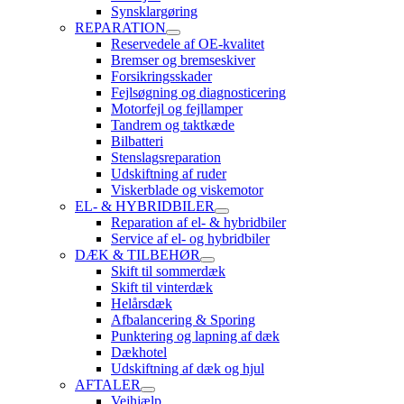
Synsklargøring
REPARATION
Reservedele af OE-kvalitet
Bremser og bremseskiver
Forsikringsskader
Fejlsøgning og diagnosticering
Motorfejl og fejllamper
Tandrem og taktkæde
Bilbatteri
Stenslagsreparation
Udskiftning af ruder
Viskerblade og viskemotor
EL- & HYBRIDBILER
Reparation af el- & hybridbiler
Service af el- og hybridbiler
DÆK & TILBEHØR
Skift til sommerdæk
Skift til vinterdæk
Helårsdæk
Afbalancering & Sporing
Punktering og lapning af dæk
Dækhotel
Udskiftning af dæk og hjul
AFTALER
Vejhjælp