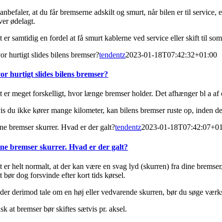
anbefaler, at du får bremserne adskilt og smurt, når bilen er til servic
ver ødelagt.
 er samtidig en fordel at få smurt kablerne ved service eller skift til 
or hurtigt slides bilens bremser?
tendentz
2023-01-18T07:42:32+01:00
or hurtigt slides bilens bremser?
t er meget forskelligt, hvor længe bremser holder. Det afhænger bl a af 
s du ikke kører mange kilometer, kan bilens bremser ruste op, inden de bl
ne bremser skurrer. Hvad er der galt?
tendentz
2023-01-18T07:42:07+0
ne bremser skurrer. Hvad er der galt?
 er helt normalt, at der kan være en svag lyd (skurren) fra dine bremser, sæ
 bør dog forsvinde efter kort tids kørsel.
der derimod tale om en høj eller vedvarende skurren, bør du søge værksted
k at bremser bør skiftes sætvis pr. aksel.