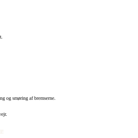
t.
sning og smøring af bremserne.
ejr.
l!