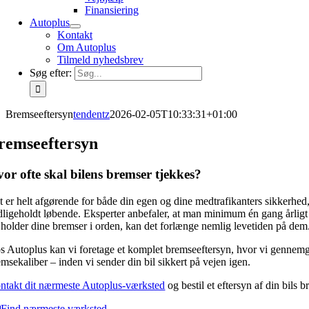
Finansiering
Autoplus
Kontakt
Om Autoplus
Tilmeld nyhedsbrev
Søg efter:
Bremseeftersyn
tendentz
2026-02-05T10:33:31+01:00
remseeftersyn
or ofte skal bilens bremser tjekkes?
 er helt afgørende for både din egen og dine medtrafikanters sikkerhed, 
dligeholdt løbende. Eksperter anbefaler, at man minimum én gang årligt f
 holder dine bremser i orden, kan det forlænge nemlig levetiden på dem
s Autoplus kan vi foretage et komplet bremseeftersyn, hvor vi gennemgå
msekaliber – inden vi sender din bil sikkert på vejen igen.
ntakt dit nærmeste Autoplus-værksted
og bestil et eftersyn af din bils b
Find nærmeste værksted