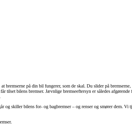
at bremserne på din bil fungerer, som de skal. Du slider på bremserne, h
år tilset bilens bremser. Jævnlige bremseeftersyn er således afgørende 
.
r og skiller bilens for- og bagbremser – og renser og smører dem. Vi 
remser.