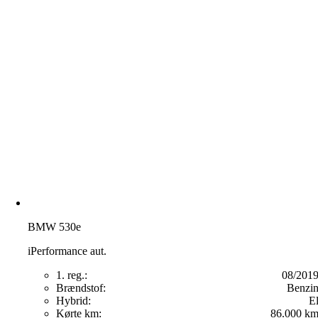
BMW 530e
iPerformance aut.
1. reg.:
08/201
Brændstof:
Benzi
Hybrid:
E
Kørte km:
86.000 k