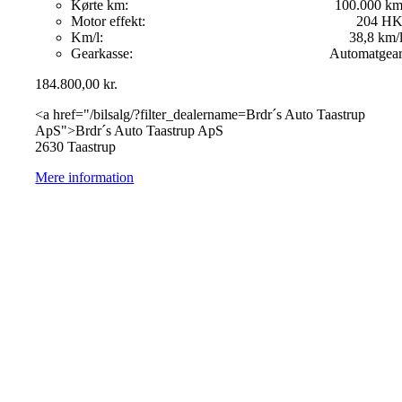
Kørte km:
100.000 k
Motor effekt:
204 H
Km/l:
38,8 km/
Gearkasse:
Automatgea
184.800,00
kr.
<a href="/bilsalg/?filter_dealername=Brdr´s Auto Taastrup
ApS">Brdr´s Auto Taastrup ApS
2630 Taastrup
Mere information