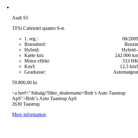
Audi S5
TFSi Cabriolet quattro S-tr.
1. reg.:
08/200
Brændstof:
Benzi
Hybrid:
Hybrid:
Kørte km:
242.000 k
Motor effekt:
333 H
Km/l:
12,3 km/
Gearkasse:
Automatgea
59.800,00
kr.
<a href="/bilsalg/?filter_dealername=Brdr´s Auto Taastrup
ApS">Brdr´s Auto Taastrup ApS
2630 Taastrup
Mere information