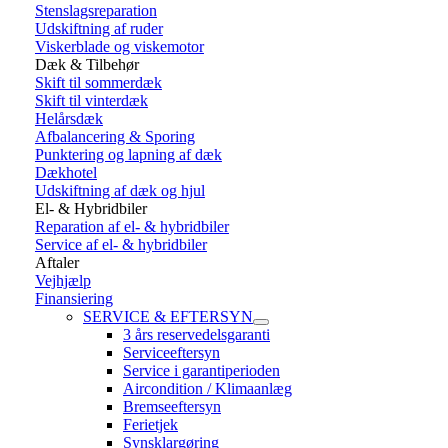
Stenslagsreparation
Udskiftning af ruder
Viskerblade og viskemotor
Dæk & Tilbehør
Skift til sommerdæk
Skift til vinterdæk
Helårsdæk
Afbalancering & Sporing
Punktering og lapning af dæk
Dækhotel
Udskiftning af dæk og hjul
El- & Hybridbiler
Reparation af el- & hybridbiler
Service af el- & hybridbiler
Aftaler
Vejhjælp
Finansiering
SERVICE & EFTERSYN
3 års reservedelsgaranti
Serviceeftersyn
Service i garantiperioden
Aircondition / Klimaanlæg
Bremseeftersyn
Ferietjek
Synsklargøring