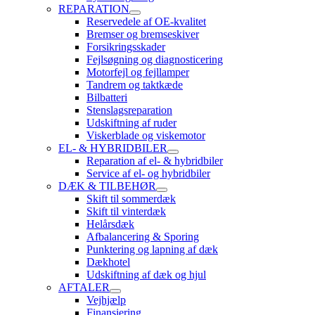
REPARATION
Reservedele af OE-kvalitet
Bremser og bremseskiver
Forsikringsskader
Fejlsøgning og diagnosticering
Motorfejl og fejllamper
Tandrem og taktkæde
Bilbatteri
Stenslagsreparation
Udskiftning af ruder
Viskerblade og viskemotor
EL- & HYBRIDBILER
Reparation af el- & hybridbiler
Service af el- og hybridbiler
DÆK & TILBEHØR
Skift til sommerdæk
Skift til vinterdæk
Helårsdæk
Afbalancering & Sporing
Punktering og lapning af dæk
Dækhotel
Udskiftning af dæk og hjul
AFTALER
Vejhjælp
Finansiering