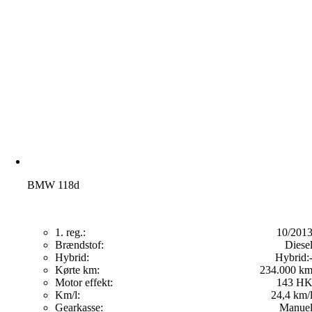
BMW 118d
1. reg.:
10/201
Brændstof:
Diese
Hybrid:
Hybrid:
Kørte km:
234.000 k
Motor effekt:
143 H
Km/l:
24,4 km/
Gearkasse:
Manue