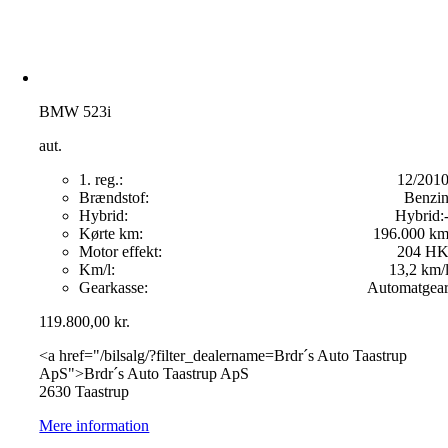
BMW 523i
aut.
1. reg.:
12/201
Brændstof:
Benzi
Hybrid:
Hybrid:
Kørte km:
196.000 k
Motor effekt:
204 H
Km/l:
13,2 km/
Gearkasse:
Automatgea
119.800,00
kr.
<a href="/bilsalg/?filter_dealername=Brdr´s Auto Taastrup
ApS">Brdr´s Auto Taastrup ApS
2630 Taastrup
Mere information