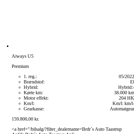
Aiways U5
Premium
1. reg.:
05/202
Brændstof:
E
Hybrid:
Hybrid:
Kørte km:
38.000 k
Motor effekt:
204 H
Km/l:
Km/l:
km/l
Gearkasse:
Automatgea
159.800,00
kr.
<a href="/bilsalg/?filter_dealername=Brdr´s Auto Taastrup