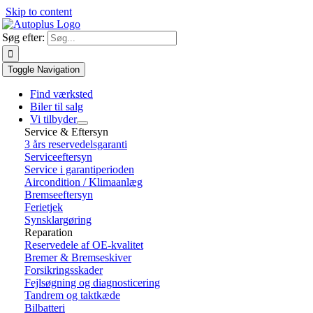
Skip to content
Søg efter:
Toggle Navigation
Find værksted
Biler til salg
Vi tilbyder
Service & Eftersyn
3 års reservedelsgaranti
Serviceeftersyn
Service i garantiperioden
Aircondition / Klimaanlæg
Bremseeftersyn
Ferietjek
Synsklargøring
Reparation
Reservedele af OE-kvalitet
Bremer & Bremseskiver
Forsikringsskader
Fejlsøgning og diagnosticering
Tandrem og taktkæde
Bilbatteri