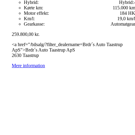
Hybrid:
Hybrid:
Kørte km:
115.000 k
Motor effekt:
184 H
Km/l:
19,0 km/
Gearkasse:
Automatgea
259.800,00
kr.
<a href="/bilsalg/?filter_dealername=Brdr´s Auto Taastrup
ApS">Brdr´s Auto Taastrup ApS
2630 Taastrup
Mere information