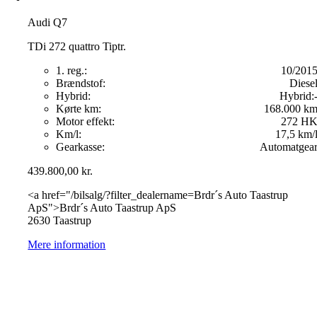
Audi Q7
TDi 272 quattro Tiptr.
1. reg.:
10/201
Brændstof:
Diese
Hybrid:
Hybrid:
Kørte km:
168.000 k
Motor effekt:
272 H
Km/l:
17,5 km/
Gearkasse:
Automatgea
439.800,00
kr.
<a href="/bilsalg/?filter_dealername=Brdr´s Auto Taastrup
ApS">Brdr´s Auto Taastrup ApS
2630 Taastrup
Mere information