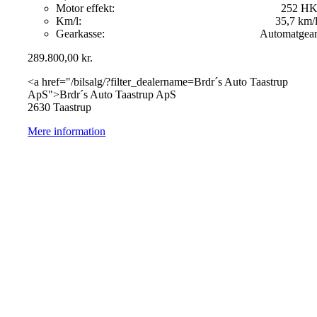
Motor effekt:
252 H
Km/l:
35,7 km/
Gearkasse:
Automatgea
289.800,00
kr.
<a href="/bilsalg/?filter_dealername=Brdr´s Auto Taastrup
ApS">Brdr´s Auto Taastrup ApS
2630 Taastrup
Mere information