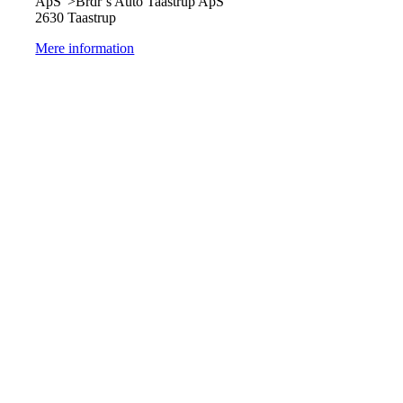
ApS">Brdr´s Auto Taastrup ApS
2630 Taastrup
Mere information