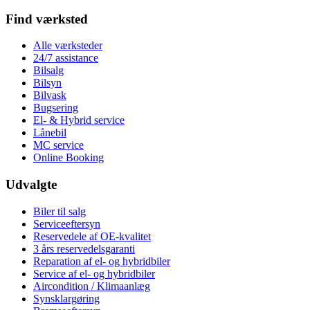
Find værksted
Alle værksteder
24/7 assistance
Bilsalg
Bilsyn
Bilvask
Bugsering
El- & Hybrid service
Lånebil
MC service
Online Booking
Udvalgte
Biler til salg
Serviceeftersyn
Reservedele af OE-kvalitet
3 års reservedelsgaranti
Reparation af el- og hybridbiler
Service af el- og hybridbiler
Aircondition / Klimaanlæg
Synsklargøring