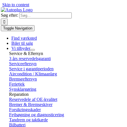
Skip to content
Søg efter:
Toggle Navigation
Find værksted
Biler til salg
Vi tilbyder
Service & Eftersyn
3 års reservedelsgaranti
Serviceeftersyn
Service i garantiperioden
Aircondition / Klimaanlæg
Bremseeftersyn
Ferietjek
Synsklargøring
Reparation
Reservedele af OE-kvalitet
Bremer & Bremseskiver
Forsikringsskader
Fejlsøgning og diagnosticering
Tandrem og taktkæde
Bilbatteri