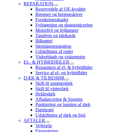
REPARATION
Reservedele af OE-kvalitet
Bremser og bremseskiver
Forsikringsskader
Fejlsøgning og diagnosticering
Motorfejl og fejllamper
Tandrem og taktkæde
Bilbatteri
Stenslagsreparation
Udskiftning af ruder
Viskerblade og viskemotor
EL- & HYBRIDBILER
Reparation af el- & hybridbiler
Service af el- og hybridbiler
DÆK & TILBEHØR
Skift til sommerdæk
Skift til vinterdæk
Helårsdæk
Afbalancering & Sporing
Punktering og lapning af dæk
Dækhotel
Udskiftning af dæk og hjul
AFTALER
Vejhjælp
Finansiering