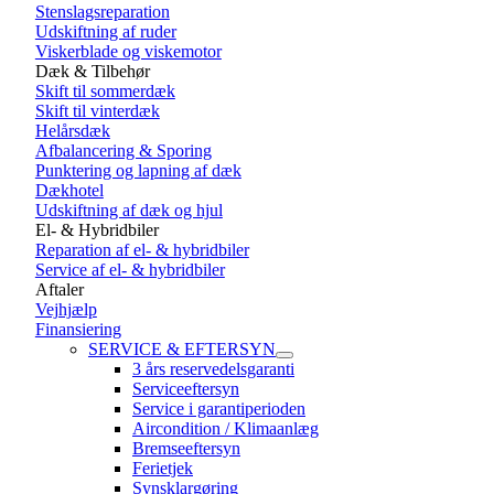
Stenslagsreparation
Udskiftning af ruder
Viskerblade og viskemotor
Dæk & Tilbehør
Skift til sommerdæk
Skift til vinterdæk
Helårsdæk
Afbalancering & Sporing
Punktering og lapning af dæk
Dækhotel
Udskiftning af dæk og hjul
El- & Hybridbiler
Reparation af el- & hybridbiler
Service af el- & hybridbiler
Aftaler
Vejhjælp
Finansiering
SERVICE & EFTERSYN
3 års reservedelsgaranti
Serviceeftersyn
Service i garantiperioden
Aircondition / Klimaanlæg
Bremseeftersyn
Ferietjek
Synsklargøring