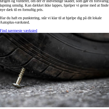
fælgen og vurderer, om der er indvendige skader, som gør en forsvarlig
lapning umulig. Kan dækket ikke lappes, hjælper vi gerne med at finde
nye dæk til en fornuftig pris.
Har du haft en punktering, står vi klar til at hjælpe dig på dit lokale
Autoplus-værksted.
Find nærmeste værksted