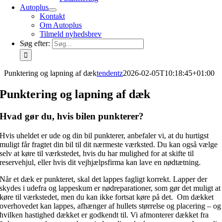
Autoplus
Kontakt
Om Autoplus
Tilmeld nyhedsbrev
Søg efter:
Punktering og lapning af dæk
tendentz
2026-02-05T10:18:45+01:00
Punktering og lapning af dæk
Hvad gør du, hvis bilen punkterer?
Hvis uheldet er ude og din bil punkterer, anbefaler vi, at du hurtigst
muligt får fragtet din bil til dit nærmeste værksted. Du kan også vælge
selv at køre til værkstedet, hvis du har mulighed for at skifte til
reservehjul, eller hvis dit vejhjælpsfirma kan lave en nødtætning.
Når et dæk er punkteret, skal det lappes fagligt korrekt. Lapper der
skydes i udefra og lappeskum er nødreparationer, som gør det muligt at
køre til værkstedet, men du kan ikke fortsat køre på det. Om dækket
overhovedet kan lappes, afhænger af hullets størrelse og placering – og
hvilken hastighed dækket er godkendt til. Vi afmonterer dækket fra