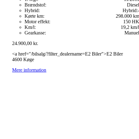
Brændstof:
Diese
Hybrid:
Hybrid:
Kørte km:
298.000 k
Motor effekt:
150 H
Km/l:
19,2 km/
Gearkasse:
Manue
24.900,00
kr.
<a href="/bilsalg/?filter_dealername=E2 Biler">E2 Biler
4600 Køge
Mere information