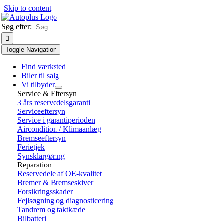
Skip to content
Søg efter:
Toggle Navigation
Find værksted
Biler til salg
Vi tilbyder
Service & Eftersyn
3 års reservedelsgaranti
Serviceeftersyn
Service i garantiperioden
Aircondition / Klimaanlæg
Bremseeftersyn
Ferietjek
Synsklargøring
Reparation
Reservedele af OE-kvalitet
Bremer & Bremseskiver
Forsikringsskader
Fejlsøgning og diagnosticering
Tandrem og taktkæde
Bilbatteri