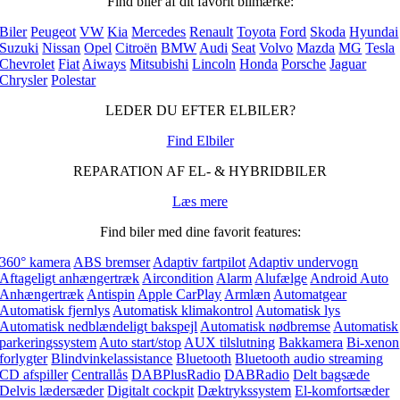
Find biler af dit favorit bilmærke:
Biler
Peugeot
VW
Kia
Mercedes
Renault
Toyota
Ford
Skoda
Hyundai
Suzuki
Nissan
Opel
Citroën
BMW
Audi
Seat
Volvo
Mazda
MG
Tesla
Chevrolet
Fiat
Aiways
Mitsubishi
Lincoln
Honda
Porsche
Jaguar
Chrysler
Polestar
LEDER DU EFTER ELBILER?
Find Elbiler
REPARATION AF EL- & HYBRIDBILER
Læs mere
Find biler med dine favorit features:
360° kamera
ABS bremser
Adaptiv fartpilot
Adaptiv undervogn
Aftageligt anhængertræk
Aircondition
Alarm
Alufælge
Android Auto
Anhængertræk
Antispin
Apple CarPlay
Armlæn
Automatgear
Automatisk fjernlys
Automatisk klimakontrol
Automatisk lys
Automatisk nedblændeligt bakspejl
Automatisk nødbremse
Automatisk
parkeringssystem
Auto start/stop
AUX tilslutning
Bakkamera
Bi-xenon
forlygter
Blindvinkelassistance
Bluetooth
Bluetooth audio streaming
CD afspiller
Centrallås
DABPlusRadio
DABRadio
Delt bagsæde
Delvis lædersæder
Digitalt cockpit
Dæktrykssystem
El-komfortsæder