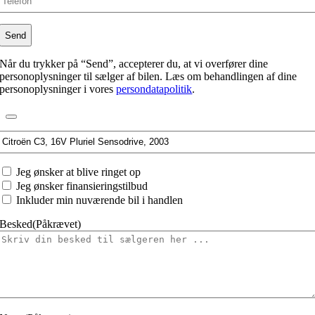
Når du trykker på “Send”, accepterer du, at vi overfører dine
personoplysninger til sælger af bilen. Læs om behandlingen af dine
personoplysninger i vores
persondatapolitik
.
Interesseret
i:
Jeg
Jeg ønsker at blive ringet op
ønsker
Jeg ønsker finansieringstilbud
at
Inkluder min nuværende bil i handlen
Besked
(Påkrævet)