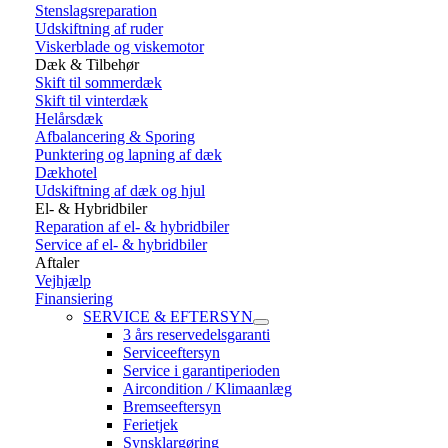
Stenslagsreparation
Udskiftning af ruder
Viskerblade og viskemotor
Dæk & Tilbehør
Skift til sommerdæk
Skift til vinterdæk
Helårsdæk
Afbalancering & Sporing
Punktering og lapning af dæk
Dækhotel
Udskiftning af dæk og hjul
El- & Hybridbiler
Reparation af el- & hybridbiler
Service af el- & hybridbiler
Aftaler
Vejhjælp
Finansiering
SERVICE & EFTERSYN
3 års reservedelsgaranti
Serviceeftersyn
Service i garantiperioden
Aircondition / Klimaanlæg
Bremseeftersyn
Ferietjek
Synsklargøring