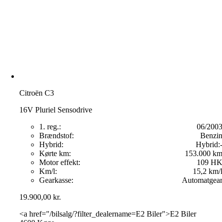
Citroën C3
16V Pluriel Sensodrive
1. reg.:
06/200
Brændstof:
Benzi
Hybrid:
Hybrid:
Kørte km:
153.000 k
Motor effekt:
109 H
Km/l:
15,2 km/
Gearkasse:
Automatgea
19.900,00
kr.
<a href="/bilsalg/?filter_dealername=E2 Biler">E2 Biler