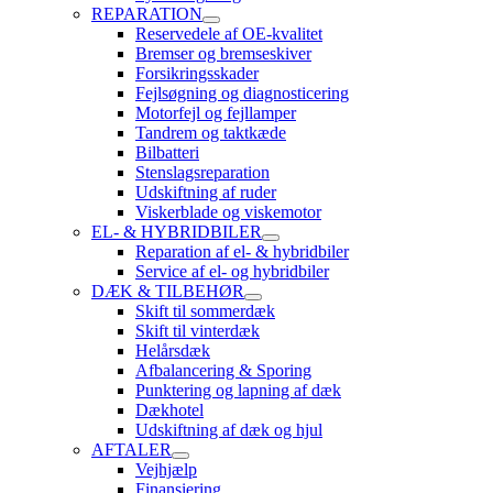
REPARATION
Reservedele af OE-kvalitet
Bremser og bremseskiver
Forsikringsskader
Fejlsøgning og diagnosticering
Motorfejl og fejllamper
Tandrem og taktkæde
Bilbatteri
Stenslagsreparation
Udskiftning af ruder
Viskerblade og viskemotor
EL- & HYBRIDBILER
Reparation af el- & hybridbiler
Service af el- og hybridbiler
DÆK & TILBEHØR
Skift til sommerdæk
Skift til vinterdæk
Helårsdæk
Afbalancering & Sporing
Punktering og lapning af dæk
Dækhotel
Udskiftning af dæk og hjul
AFTALER
Vejhjælp
Finansiering