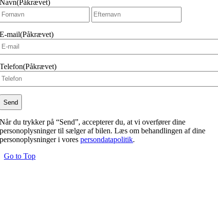
Navn
(Påkrævet)
Fornavn
Efternavn
E-mail
(Påkrævet)
Telefon
(Påkrævet)
Når du trykker på “Send”, accepterer du, at vi overfører dine
personoplysninger til sælger af bilen. Læs om behandlingen af dine
personoplysninger i vores
persondatapolitik
.
Go to Top