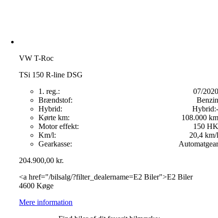
VW T-Roc
TSi 150 R-line DSG
1. reg.:
07/202
Brændstof:
Benzi
Hybrid:
Hybrid:
Kørte km:
108.000 k
Motor effekt:
150 H
Km/l:
20,4 km/
Gearkasse:
Automatgea
204.900,00
kr.
<a href="/bilsalg/?filter_dealername=E2 Biler">E2 Biler
4600 Køge
Mere information