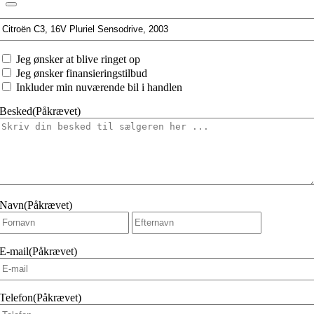
Interesseret
i:
Jeg
Jeg ønsker at blive ringet op
ønsker
Jeg ønsker finansieringstilbud
at
Inkluder min nuværende bil i handlen
Besked
(Påkrævet)
Navn
(Påkrævet)
Fornavn
Efternavn
E-mail
(Påkrævet)
Telefon
(Påkrævet)