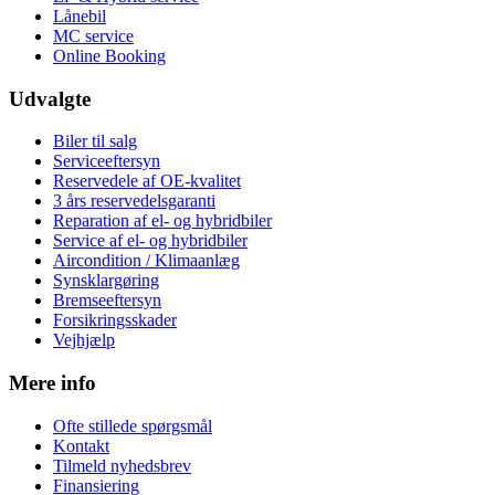
Lånebil
MC service
Online Booking
Udvalgte
Biler til salg
Serviceeftersyn
Reservedele af OE-kvalitet
3 års reservedelsgaranti
Reparation af el- og hybridbiler
Service af el- og hybridbiler
Aircondition / Klimaanlæg
Synsklargøring
Bremseeftersyn
Forsikringsskader
Vejhjælp
Mere info
Ofte stillede spørgsmål
Kontakt
Tilmeld nyhedsbrev
Finansiering