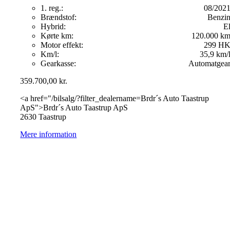
1. reg.:
08/202
Brændstof:
Benzi
Hybrid:
E
Kørte km:
120.000 k
Motor effekt:
299 H
Km/l:
35,9 km/
Gearkasse:
Automatgea
359.700,00
kr.
<a href="/bilsalg/?filter_dealername=Brdr´s Auto Taastrup
ApS">Brdr´s Auto Taastrup ApS
2630 Taastrup
Mere information