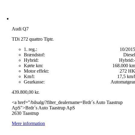
Audi Q7
TDi 272 quattro Tiptr.
1. reg.:
10/201
Brændstof:
Diese
Hybrid:
Hybrid:
Kørte km:
168.000 k
Motor effekt:
272 H
Km/l:
17,5 km/
Gearkasse:
Automatgea
439.800,00
kr.
<a href="/bilsalg/?filter_dealername=Brdr´s Auto Taastrup
ApS">Brdr´s Auto Taastrup ApS
2630 Taastrup
Mere information