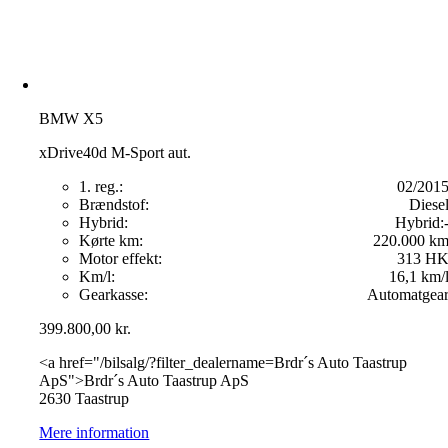
BMW X5
xDrive40d M-Sport aut.
1. reg.:
02/201
Brændstof:
Diese
Hybrid:
Hybrid:
Kørte km:
220.000 k
Motor effekt:
313 H
Km/l:
16,1 km/
Gearkasse:
Automatgea
399.800,00
kr.
<a href="/bilsalg/?filter_dealername=Brdr´s Auto Taastrup
ApS">Brdr´s Auto Taastrup ApS
2630 Taastrup
Mere information