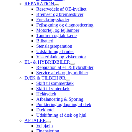
REPARATION
Reservedele af OE-kvalitet
Bremser og bremseskiver
Forsikringsskader
Fejlsøgning og diagnosticering
Motorfejl og fejllamper
Tandrem og taktkæde
Bilbatteri
Stenslagsreparation
Udskiftning af ruder
Viskerblade og viskemotor
EL- & HYBRIDBILER
Reparation af el- & hybridbiler
Service af el- og hybridbiler
DÆK & TILBEHØR
Skift til sommerdæk
Skift til vinterdæk
Helårsdæk
Afbalancering & Sporing
Punktering og lapning af dæk
Dækhotel
Udskiftning af dæk og hjul
AFTALER
Vejhjælp
Finansiering