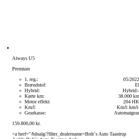
Aiways U5
Premium
1. reg.:
05/202
Brændstof:
E
Hybrid:
Hybrid:
Kørte km:
38.000 k
Motor effekt:
204 H
Km/l:
Km/l:
km/l
Gearkasse:
Automatgea
159.800,00
kr.
<a href="/bilsalg/?filter_dealername=Brdr´s Auto Taastrup