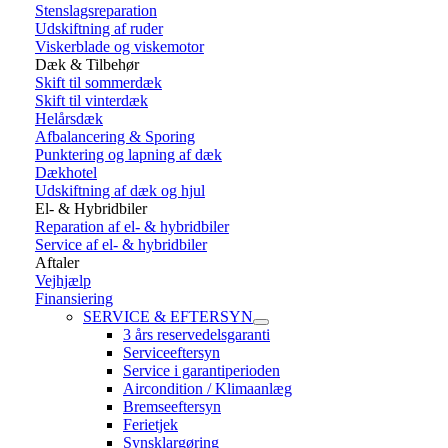
Stenslagsreparation
Udskiftning af ruder
Viskerblade og viskemotor
Dæk & Tilbehør
Skift til sommerdæk
Skift til vinterdæk
Helårsdæk
Afbalancering & Sporing
Punktering og lapning af dæk
Dækhotel
Udskiftning af dæk og hjul
El- & Hybridbiler
Reparation af el- & hybridbiler
Service af el- & hybridbiler
Aftaler
Vejhjælp
Finansiering
SERVICE & EFTERSYN
3 års reservedelsgaranti
Serviceeftersyn
Service i garantiperioden
Aircondition / Klimaanlæg
Bremseeftersyn
Ferietjek
Synsklargøring