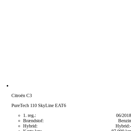
Citroën C3
PureTech 110 SkyLine EAT6
1. reg.:
06/201
Brændstof:
Benzi
Hybrid:
Hybrid: