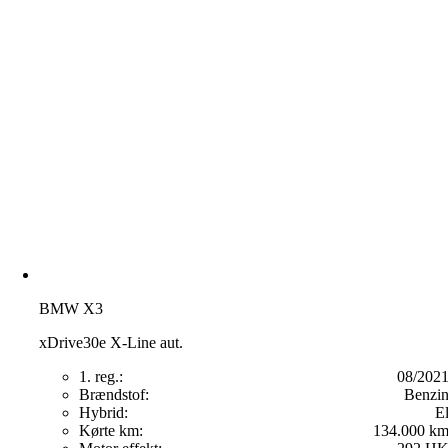
BMW X3
xDrive30e X-Line aut.
1. reg.:
08/202
Brændstof:
Benzi
Hybrid:
E
Kørte km:
134.000 k