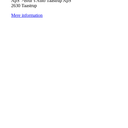
ApS">Brdr´s Auto Taastrup ApS
2630 Taastrup
Mere information