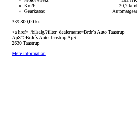
Motor effekt:
292 H
Km/l:
29,7 km/
Gearkasse:
Automatgea
339.800,00
kr.
<a href="/bilsalg/?filter_dealername=Brdr´s Auto Taastrup
ApS">Brdr´s Auto Taastrup ApS
2630 Taastrup
Mere information