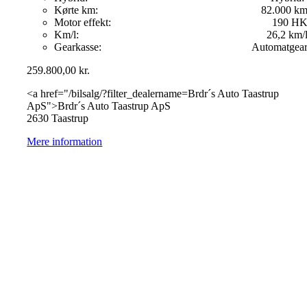
Kørte km:
82.000 k
Motor effekt:
190 H
Km/l:
26,2 km/
Gearkasse:
Automatgea
259.800,00
kr.
<a href="/bilsalg/?filter_dealername=Brdr´s Auto Taastrup
ApS">Brdr´s Auto Taastrup ApS
2630 Taastrup
Mere information