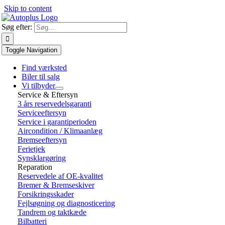
Skip to content
Søg efter:
Toggle Navigation
Find værksted
Biler til salg
Vi tilbyder
Service & Eftersyn
3 års reservedelsgaranti
Serviceeftersyn
Service i garantiperioden
Aircondition / Klimaanlæg
Bremseeftersyn
Ferietjek
Synsklargøring
Reparation
Reservedele af OE-kvalitet
Bremer & Bremseskiver
Forsikringsskader
Fejlsøgning og diagnosticering
Tandrem og taktkæde
Bilbatteri