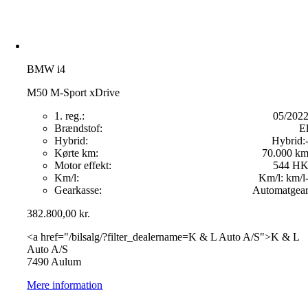
BMW i4
M50 M-Sport xDrive
1. reg.:
05/202
Brændstof:
E
Hybrid:
Hybrid:
Kørte km:
70.000 k
Motor effekt:
544 H
Km/l:
Km/l:
km/l
Gearkasse:
Automatgea
382.800,00
kr.
<a href="/bilsalg/?filter_dealername=K & L Auto A/S">K & L
Auto A/S
7490 Aulum
Mere information