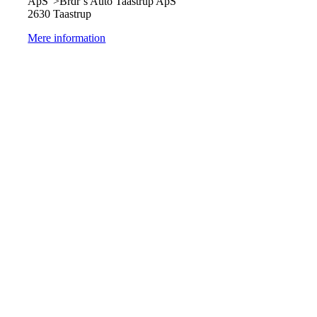
ApS">Brdr´s Auto Taastrup ApS
2630 Taastrup
Mere information