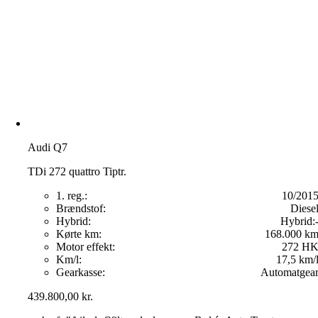
Audi Q7
TDi 272 quattro Tiptr.
1. reg.:
10/201
Brændstof:
Diese
Hybrid:
Hybrid:
Kørte km:
168.000 k
Motor effekt:
272 H
Km/l:
17,5 km/
Gearkasse:
Automatgea
439.800,00
kr.