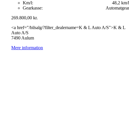
Km/l:
48,2 km/
Gearkasse:
Automatgea
269.800,00
kr.
<a href="/bilsalg/?filter_dealername=K & L Auto A/S">K & L
Auto A/S
7490 Aulum
Mere information