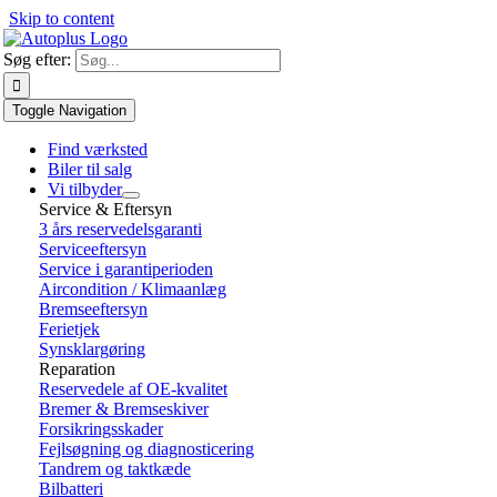
Skip to content
Søg efter:
Toggle Navigation
Find værksted
Biler til salg
Vi tilbyder
Service & Eftersyn
3 års reservedelsgaranti
Serviceeftersyn
Service i garantiperioden
Aircondition / Klimaanlæg
Bremseeftersyn
Ferietjek
Synsklargøring
Reparation
Reservedele af OE-kvalitet
Bremer & Bremseskiver
Forsikringsskader
Fejlsøgning og diagnosticering
Tandrem og taktkæde
Bilbatteri