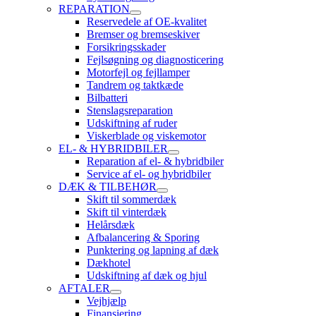
REPARATION
Reservedele af OE-kvalitet
Bremser og bremseskiver
Forsikringsskader
Fejlsøgning og diagnosticering
Motorfejl og fejllamper
Tandrem og taktkæde
Bilbatteri
Stenslagsreparation
Udskiftning af ruder
Viskerblade og viskemotor
EL- & HYBRIDBILER
Reparation af el- & hybridbiler
Service af el- og hybridbiler
DÆK & TILBEHØR
Skift til sommerdæk
Skift til vinterdæk
Helårsdæk
Afbalancering & Sporing
Punktering og lapning af dæk
Dækhotel
Udskiftning af dæk og hjul
AFTALER
Vejhjælp
Finansiering