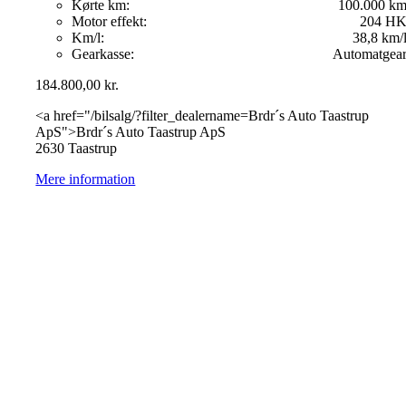
Kørte km:
100.000 k
Motor effekt:
204 H
Km/l:
38,8 km/
Gearkasse:
Automatgea
184.800,00
kr.
<a href="/bilsalg/?filter_dealername=Brdr´s Auto Taastrup
ApS">Brdr´s Auto Taastrup ApS
2630 Taastrup
Mere information