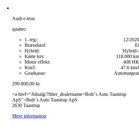
Audi e-tron
quattro
1. reg.:
12/202
Brændstof:
E
Hybrid:
Hybrid:
Kørte km:
118.000 k
Motor effekt:
408 H
Km/l:
47,6 km/
Gearkasse:
Automatgea
299.800,00
kr.
<a href="/bilsalg/?filter_dealername=Brdr´s Auto Taastrup
ApS">Brdr´s Auto Taastrup ApS
2630 Taastrup
Mere information