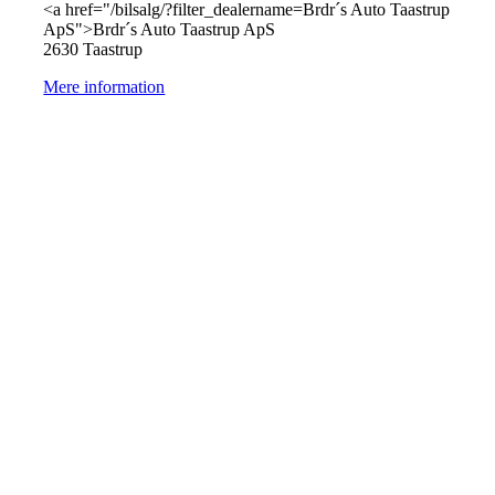
<a href="/bilsalg/?filter_dealername=Brdr´s Auto Taastrup
ApS">Brdr´s Auto Taastrup ApS
2630 Taastrup
Mere information