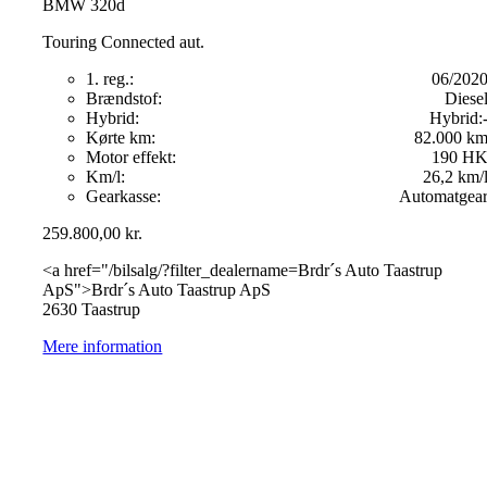
BMW 320d
Touring Connected aut.
1. reg.:
06/202
Brændstof:
Diese
Hybrid:
Hybrid:
Kørte km:
82.000 k
Motor effekt:
190 H
Km/l:
26,2 km/
Gearkasse:
Automatgea
259.800,00
kr.
<a href="/bilsalg/?filter_dealername=Brdr´s Auto Taastrup
ApS">Brdr´s Auto Taastrup ApS
2630 Taastrup
Mere information