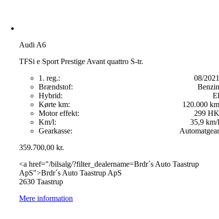
Audi A6
TFSi e Sport Prestige Avant quattro S-tr.
1. reg.:
08/202
Brændstof:
Benzi
Hybrid:
E
Kørte km:
120.000 k
Motor effekt:
299 H
Km/l:
35,9 km/
Gearkasse:
Automatgea
359.700,00
kr.
<a href="/bilsalg/?filter_dealername=Brdr´s Auto Taastrup
ApS">Brdr´s Auto Taastrup ApS
2630 Taastrup
Mere information