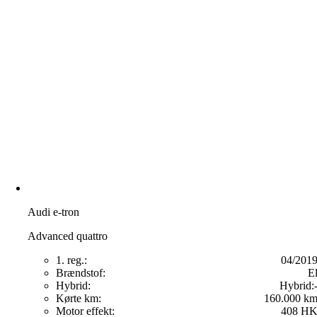
Audi e-tron
Advanced quattro
1. reg.:
04/201
Brændstof:
E
Hybrid:
Hybrid:
Kørte km:
160.000 k
Motor effekt:
408 H