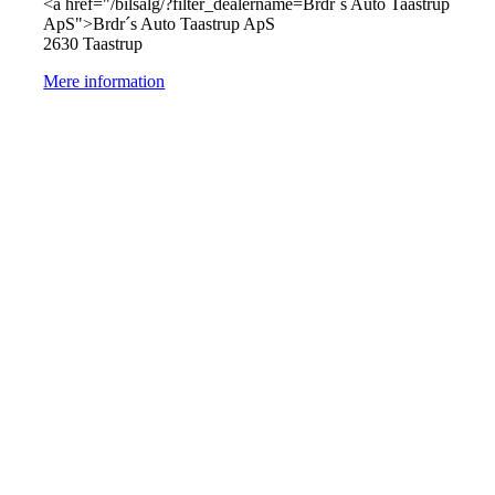
<a href="/bilsalg/?filter_dealername=Brdr´s Auto Taastrup
ApS">Brdr´s Auto Taastrup ApS
2630 Taastrup
Mere information