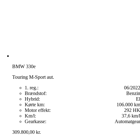
BMW 330e
Touring M-Sport aut.
1. reg.:
06/202
Brændstof:
Benzi
Hybrid:
E
Kørte km:
106.000 k
Motor effekt:
292 H
Km/l:
37,6 km/
Gearkasse:
Automatgea
309.800,00
kr.