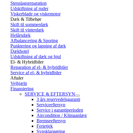
Stenslagsreparation
Udskiftning af ruder
Viskerblade og viskemotor
Dæk & Tilbehør
Skift til sommerdæk
Skift til vinterdæk
Helårsdæk
Afbalancering & Sporing
Punktering og lapning af dæk
Dækhotel
Udskiftning af dæk og hjul
El- & Hybridbiler
Reparation af el- & hybridbiler
Service af el- & hybridbiler
Aftaler
Vejhjælp
Finansiering
SERVICE & EFTERSYN
3 års reservedelsgaranti
Serviceeftersyn
Service i garantiperioden
Aircondition / Klimaanlæg
Bremseeftersyn
Ferietjek
Synsklargøring