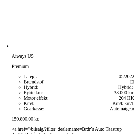
Aiways U5
Premium
1. reg.:
05/202
Brændstof:
E
Hybrid:
Hybrid:
Kørte km:
38.000 k
Motor effekt:
204 H
Km/l:
Km/l:
km/l
Gearkasse:
Automatgea
159.800,00
kr.
<a href="/bilsalg/?filter_dealername=Brdr´s Auto Taastrup