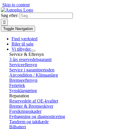
Skip to content
Søg efter:
Toggle Navigation
Find værksted
Biler til salg
Vi tilbyder
Service & Eftersyn
3 års reservedelsgaranti
Serviceeftersyn
Service i garantiperioden
Aircondition / Klimaanlæg
Bremseeftersyn
Ferietjek
Synsklargøring
Reparation
Reservedele af OE-kvalitet
Bremer & Bremseskiver
Forsikringsskader
Fejlsøgning og diagnosticering
Tandrem og taktkæde
Bilbatteri