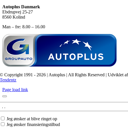
Autoplus Danmark
Ebdrupvej 25-27
8560 Kolind
Man – fre: 8.00 – 16.00
© Copyright 1991 - 2026 | Autoplus | All Rights Reserved | Udviklet a
Tendentz
Page load link
Interesseret
i:
Jeg
Jeg ønsker at blive ringet op
ønsker
Jeg ønsker finansieringstilbud