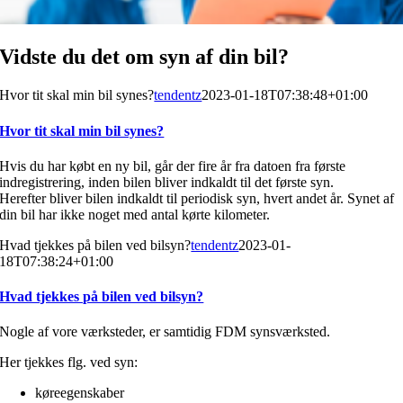
Vidste du det om syn af din bil?
Hvor tit skal min bil synes?
tendentz
2023-01-18T07:38:48+01:00
Hvor tit skal min bil synes?
Hvis du har købt en ny bil, går der fire år fra datoen fra første
indregistrering, inden bilen bliver indkaldt til det første syn.
Herefter bliver bilen indkaldt til periodisk syn, hvert andet år. Synet af
din bil har ikke noget med antal kørte kilometer.
Hvad tjekkes på bilen ved bilsyn?
tendentz
2023-01-
18T07:38:24+01:00
Hvad tjekkes på bilen ved bilsyn?
Nogle af vore værksteder, er samtidig FDM synsværksted.
Her tjekkes flg. ved syn:
køreegenskaber