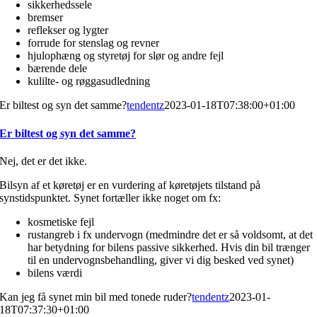
sikkerhedssele
bremser
reflekser og lygter
forrude for stenslag og revner
hjulophæng og styretøj for slør og andre fejl
bærende dele
kulilte- og røggasudledning
Er biltest og syn det samme?
tendentz
2023-01-18T07:38:00+01:00
Er biltest og syn det samme?
Nej, det er det ikke.
Bilsyn af et køretøj er en vurdering af køretøjets tilstand på
synstidspunktet. Synet fortæller ikke noget om fx:
kosmetiske fejl
rustangreb i fx undervogn (medmindre det er så voldsomt, at det
har betydning for bilens passive sikkerhed. Hvis din bil trænger
til en undervognsbehandling, giver vi dig besked ved synet)
bilens værdi
Kan jeg få synet min bil med tonede ruder?
tendentz
2023-01-
18T07:37:30+01:00