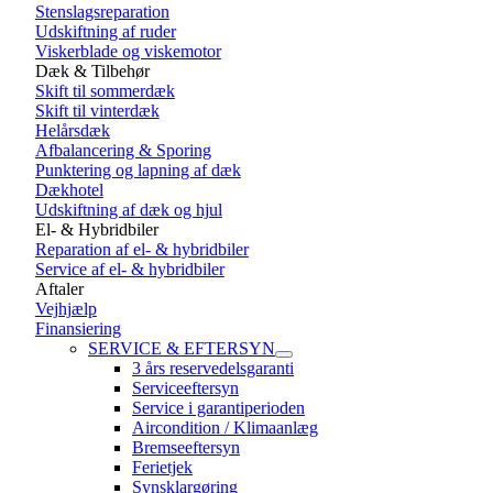
Stenslagsreparation
Udskiftning af ruder
Viskerblade og viskemotor
Dæk & Tilbehør
Skift til sommerdæk
Skift til vinterdæk
Helårsdæk
Afbalancering & Sporing
Punktering og lapning af dæk
Dækhotel
Udskiftning af dæk og hjul
El- & Hybridbiler
Reparation af el- & hybridbiler
Service af el- & hybridbiler
Aftaler
Vejhjælp
Finansiering
SERVICE & EFTERSYN
3 års reservedelsgaranti
Serviceeftersyn
Service i garantiperioden
Aircondition / Klimaanlæg
Bremseeftersyn
Ferietjek
Synsklargøring