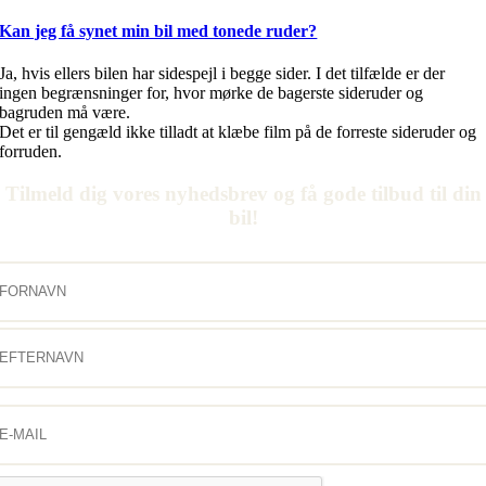
Kan jeg få synet min bil med tonede ruder?
Ja, hvis ellers bilen har sidespejl i begge sider. I det tilfælde er der
ingen begrænsninger for, hvor mørke de bagerste sideruder og
bagruden må være.
Det er til gengæld ikke tilladt at klæbe film på de forreste sideruder og
forruden.
Tilmeld dig vores nyhedsbrev og få gode tilbud til din
bil!