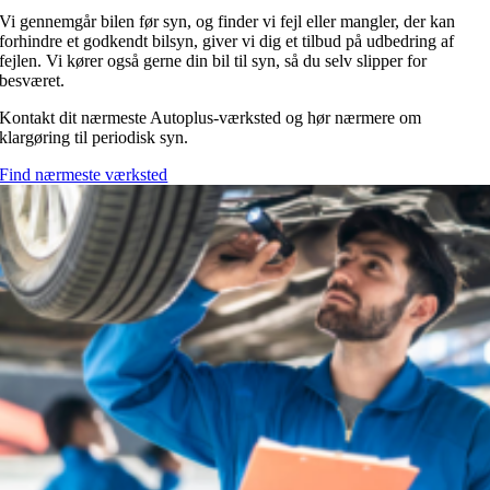
Vi gennemgår bilen før syn, og finder vi fejl eller mangler, der kan
forhindre et godkendt bilsyn, giver vi dig et tilbud på udbedring af
fejlen. Vi kører også gerne din bil til syn, så du selv slipper for
besværet.
Kontakt dit nærmeste Autoplus-værksted og hør nærmere om
klargøring til periodisk syn.
Find nærmeste værksted