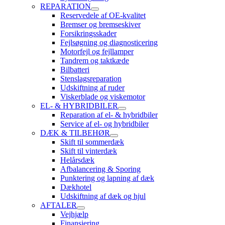
REPARATION
Reservedele af OE-kvalitet
Bremser og bremseskiver
Forsikringsskader
Fejlsøgning og diagnosticering
Motorfejl og fejllamper
Tandrem og taktkæde
Bilbatteri
Stenslagsreparation
Udskiftning af ruder
Viskerblade og viskemotor
EL- & HYBRIDBILER
Reparation af el- & hybridbiler
Service af el- og hybridbiler
DÆK & TILBEHØR
Skift til sommerdæk
Skift til vinterdæk
Helårsdæk
Afbalancering & Sporing
Punktering og lapning af dæk
Dækhotel
Udskiftning af dæk og hjul
AFTALER
Vejhjælp
Finansiering