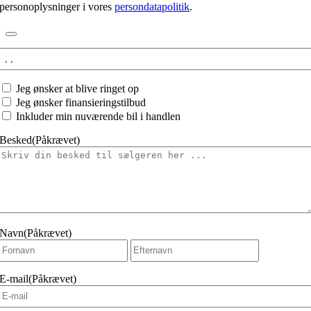
personoplysninger i vores
persondatapolitik
.
Interesseret
i:
Jeg
Jeg ønsker at blive ringet op
ønsker
Jeg ønsker finansieringstilbud
at
Inkluder min nuværende bil i handlen
Besked
(Påkrævet)
Navn
(Påkrævet)
Fornavn
Efternavn
E-mail
(Påkrævet)