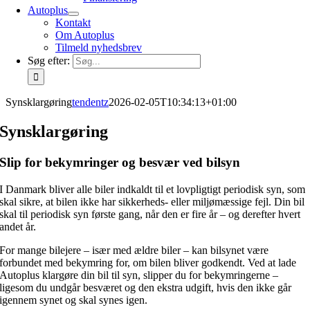
Autoplus
Kontakt
Om Autoplus
Tilmeld nyhedsbrev
Søg efter:
Synsklargøring
tendentz
2026-02-05T10:34:13+01:00
Synsklargøring
Slip for bekymringer og besvær ved bilsyn
I Danmark bliver alle biler indkaldt til et lovpligtigt periodisk syn, som
skal sikre, at bilen ikke har sikkerheds- eller miljømæssige fejl. Din bil
skal til periodisk syn første gang, når den er fire år – og derefter hvert
andet år.
For mange bilejere – især med ældre biler – kan bilsynet være
forbundet med bekymring for, om bilen bliver godkendt. Ved at lade
Autoplus klargøre din bil til syn, slipper du for bekymringerne –
ligesom du undgår besværet og den ekstra udgift, hvis den ikke går
igennem synet og skal synes igen.