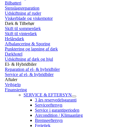
Bilbatteri
Stenslagsreparation
Udskiftning af ruder
Viskerblade og viskemotor
Dæk & Tilbehør
Skift til sommerdæk
Skift til vinterdæk
Helårsdæk
Afbalancering & Sporing
Punktering og lapning af dæk
Dækhotel
Udskiftning af dæk og hjul
El- & Hybridbiler
Reparation af el- & hybridbiler
Service af el- & hybridbiler
Aftaler
Vejhjælp
Finansiering
SERVICE & EFTERSYN
3 års reservedelsgaranti
Serviceeftersyn
Service i garantiperioden
Aircondition / Klimaanlæg
Bremseeftersyn
Ferietjek