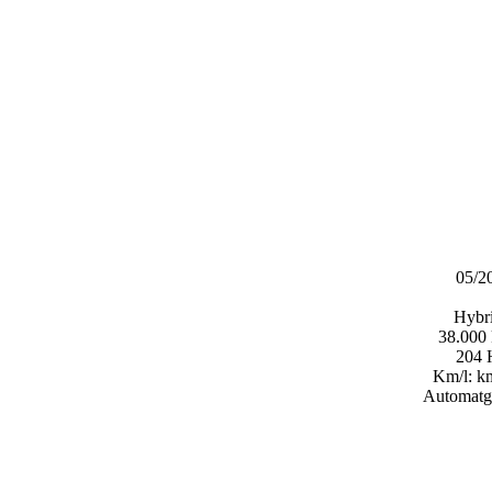
05/2
Hybri
38.000
204
Km/l:
km
Automatg