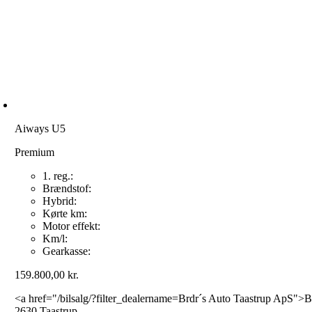
Aiways U5
Premium
1. reg.:
Brændstof:
Hybrid:
Kørte km:
Motor effekt:
Km/l:
Gearkasse:
159.800,00
kr.
<a href="/bilsalg/?filter_dealername=Brdr´s Auto Taastrup ApS">
2630 Taastrup