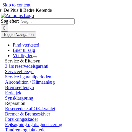
Skip to content
a’ De Plus’li Bedre Kørende
Søg efter:
Toggle Navigation
Find værksted
Biler til salg
Vi tilbyder
Service & Eftersyn
3 års reservedelsgaranti
Serviceeftersyn
Service i garantiperioden
Aircondition / Klimaanlæg
Bremseeftersyn
Ferietjek
Synsklargøring
Reparation
Reservedele af OE-kvalitet
Bremer & Bremseskiver
Forsikringsskader
Fejlsøgning og diagnosticering
Tandrem og taktkæde