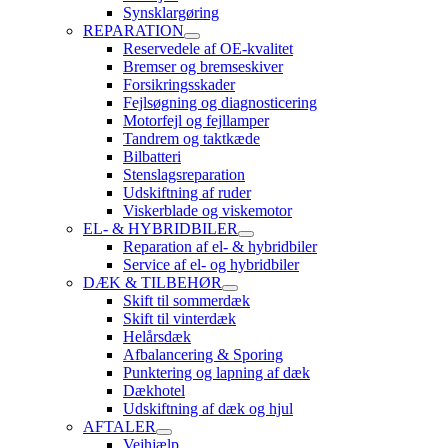
Synsklargøring
REPARATION
Reservedele af OE-kvalitet
Bremser og bremseskiver
Forsikringsskader
Fejlsøgning og diagnosticering
Motorfejl og fejllamper
Tandrem og taktkæde
Bilbatteri
Stenslagsreparation
Udskiftning af ruder
Viskerblade og viskemotor
EL- & HYBRIDBILER
Reparation af el- & hybridbiler
Service af el- og hybridbiler
DÆK & TILBEHØR
Skift til sommerdæk
Skift til vinterdæk
Helårsdæk
Afbalancering & Sporing
Punktering og lapning af dæk
Dækhotel
Udskiftning af dæk og hjul
AFTALER
Vejhjælp