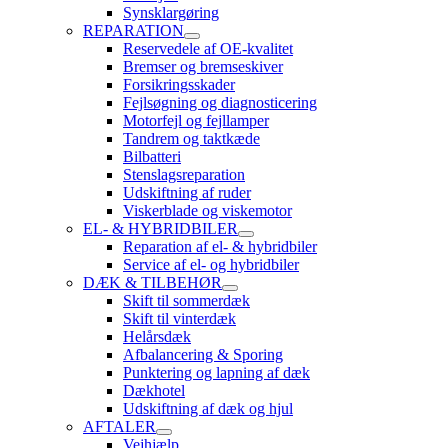
Synsklargøring
REPARATION
Reservedele af OE-kvalitet
Bremser og bremseskiver
Forsikringsskader
Fejlsøgning og diagnosticering
Motorfejl og fejllamper
Tandrem og taktkæde
Bilbatteri
Stenslagsreparation
Udskiftning af ruder
Viskerblade og viskemotor
EL- & HYBRIDBILER
Reparation af el- & hybridbiler
Service af el- og hybridbiler
DÆK & TILBEHØR
Skift til sommerdæk
Skift til vinterdæk
Helårsdæk
Afbalancering & Sporing
Punktering og lapning af dæk
Dækhotel
Udskiftning af dæk og hjul
AFTALER
Vejhjælp