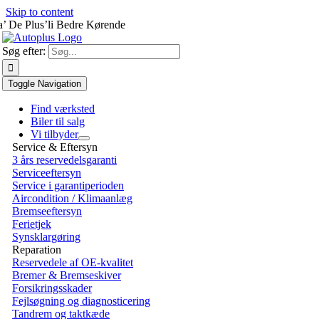
Skip to content
a’ De Plus’li Bedre Kørende
Søg efter:
Toggle Navigation
Find værksted
Biler til salg
Vi tilbyder
Service & Eftersyn
3 års reservedelsgaranti
Serviceeftersyn
Service i garantiperioden
Aircondition / Klimaanlæg
Bremseeftersyn
Ferietjek
Synsklargøring
Reparation
Reservedele af OE-kvalitet
Bremer & Bremseskiver
Forsikringsskader
Fejlsøgning og diagnosticering
Tandrem og taktkæde