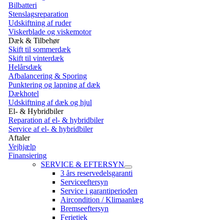
Bilbatteri
Stenslagsreparation
Udskiftning af ruder
Viskerblade og viskemotor
Dæk & Tilbehør
Skift til sommerdæk
Skift til vinterdæk
Helårsdæk
Afbalancering & Sporing
Punktering og lapning af dæk
Dækhotel
Udskiftning af dæk og hjul
El- & Hybridbiler
Reparation af el- & hybridbiler
Service af el- & hybridbiler
Aftaler
Vejhjælp
Finansiering
SERVICE & EFTERSYN
3 års reservedelsgaranti
Serviceeftersyn
Service i garantiperioden
Aircondition / Klimaanlæg
Bremseeftersyn
Ferietjek