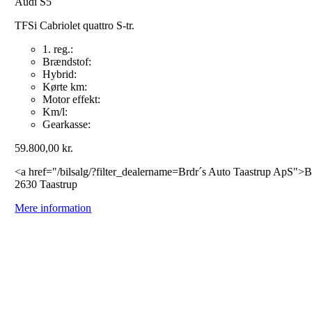
Audi S5
TFSi Cabriolet quattro S-tr.
1. reg.:
Brændstof:
Hybrid:
Kørte km:
Motor effekt:
Km/l:
Gearkasse:
59.800,00
kr.
<a href="/bilsalg/?filter_dealername=Brdr´s Auto Taastrup ApS">
2630 Taastrup
Mere information