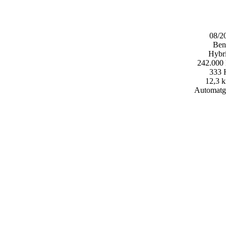
08/2
Ben
Hybri
242.000
333
12,3 k
Automatg