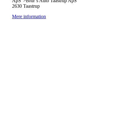
ApS">Brdr´s Auto Taastrup ApS
2630 Taastrup
Mere information