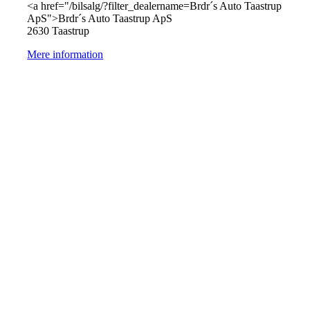
<a href="/bilsalg/?filter_dealername=Brdr´s Auto Taastrup
ApS">Brdr´s Auto Taastrup ApS
2630 Taastrup
Mere information