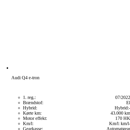
Audi Q4 e-tron
1. reg.:
07/202
Brændstof:
E
Hybrid:
Hybrid:
Kørte km:
43.000 k
Motor effekt:
170 H
Km/l:
Km/l:
km/l
Gearkasse:
Automatgea