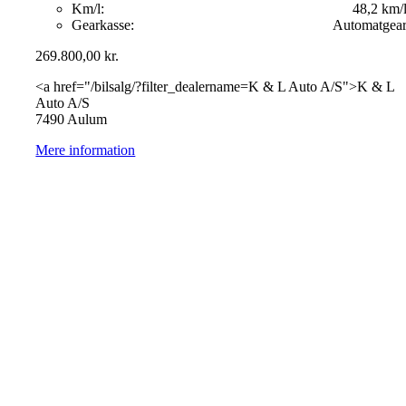
Km/l:
48,2 km/
Gearkasse:
Automatgea
269.800,00
kr.
<a href="/bilsalg/?filter_dealername=K & L Auto A/S">K & L
Auto A/S
7490 Aulum
Mere information