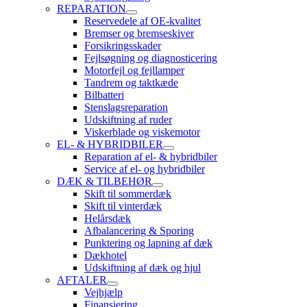
REPARATION
Reservedele af OE-kvalitet
Bremser og bremseskiver
Forsikringsskader
Fejlsøgning og diagnosticering
Motorfejl og fejllamper
Tandrem og taktkæde
Bilbatteri
Stenslagsreparation
Udskiftning af ruder
Viskerblade og viskemotor
EL- & HYBRIDBILER
Reparation af el- & hybridbiler
Service af el- og hybridbiler
DÆK & TILBEHØR
Skift til sommerdæk
Skift til vinterdæk
Helårsdæk
Afbalancering & Sporing
Punktering og lapning af dæk
Dækhotel
Udskiftning af dæk og hjul
AFTALER
Vejhjælp
Finansiering