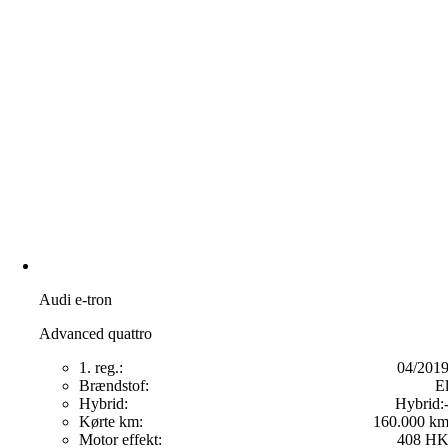
Audi e-tron
Advanced quattro
1. reg.:
04/201
Brændstof:
E
Hybrid:
Hybrid:
Kørte km:
160.000 k
Motor effekt:
408 H