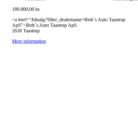
189.800,00
kr.
<a href="/bilsalg/?filter_dealername=Brdr´s Auto Taastrup
ApS">Brdr´s Auto Taastrup ApS
2630 Taastrup
Mere information