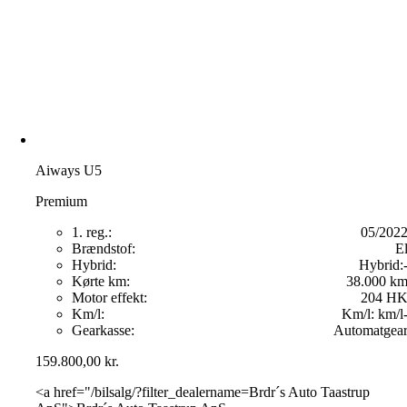
Aiways U5
Premium
1. reg.:
05/202
Brændstof:
E
Hybrid:
Hybrid:
Kørte km:
38.000 k
Motor effekt:
204 H
Km/l:
Km/l:
km/l
Gearkasse:
Automatgea
159.800,00
kr.
<a href="/bilsalg/?filter_dealername=Brdr´s Auto Taastrup