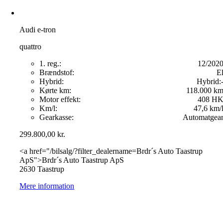
Audi e-tron
quattro
1. reg.:
12/202
Brændstof:
E
Hybrid:
Hybrid:
Kørte km:
118.000 k
Motor effekt:
408 H
Km/l:
47,6 km/
Gearkasse:
Automatgea
299.800,00
kr.
<a href="/bilsalg/?filter_dealername=Brdr´s Auto Taastrup
ApS">Brdr´s Auto Taastrup ApS
2630 Taastrup
Mere information