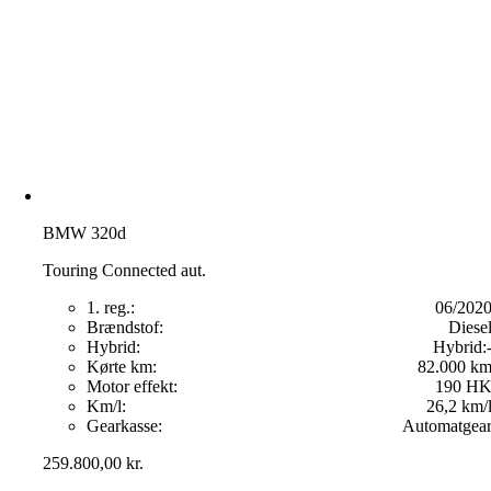
BMW 320d
Touring Connected aut.
1. reg.:
06/202
Brændstof:
Diese
Hybrid:
Hybrid:
Kørte km:
82.000 k
Motor effekt:
190 H
Km/l:
26,2 km/
Gearkasse:
Automatgea
259.800,00
kr.