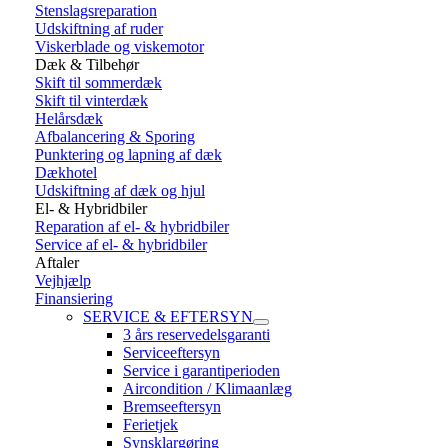
Stenslagsreparation
Udskiftning af ruder
Viskerblade og viskemotor
Dæk & Tilbehør
Skift til sommerdæk
Skift til vinterdæk
Helårsdæk
Afbalancering & Sporing
Punktering og lapning af dæk
Dækhotel
Udskiftning af dæk og hjul
El- & Hybridbiler
Reparation af el- & hybridbiler
Service af el- & hybridbiler
Aftaler
Vejhjælp
Finansiering
SERVICE & EFTERSYN
3 års reservedelsgaranti
Serviceeftersyn
Service i garantiperioden
Aircondition / Klimaanlæg
Bremseeftersyn
Ferietjek
Synsklargøring