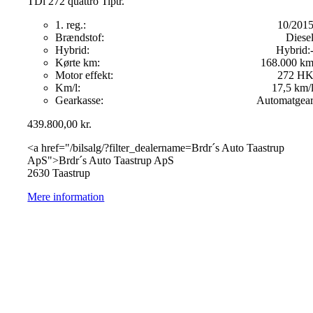
TDi 272 quattro Tiptr.
1. reg.:
10/201
Brændstof:
Diese
Hybrid:
Hybrid:
Kørte km:
168.000 k
Motor effekt:
272 H
Km/l:
17,5 km/
Gearkasse:
Automatgea
439.800,00
kr.
<a href="/bilsalg/?filter_dealername=Brdr´s Auto Taastrup
ApS">Brdr´s Auto Taastrup ApS
2630 Taastrup
Mere information