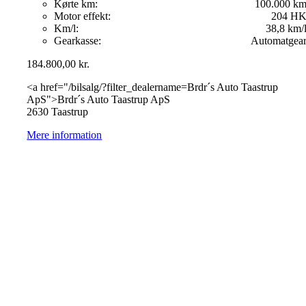
Kørte km:
100.000 k
Motor effekt:
204 H
Km/l:
38,8 km/
Gearkasse:
Automatgea
184.800,00
kr.
<a href="/bilsalg/?filter_dealername=Brdr´s Auto Taastrup
ApS">Brdr´s Auto Taastrup ApS
2630 Taastrup
Mere information