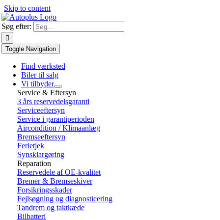
Skip to content
Søg efter:
Toggle Navigation
Find værksted
Biler til salg
Vi tilbyder
Service & Eftersyn
3 års reservedelsgaranti
Serviceeftersyn
Service i garantiperioden
Aircondition / Klimaanlæg
Bremseeftersyn
Ferietjek
Synsklargøring
Reparation
Reservedele af OE-kvalitet
Bremer & Bremseskiver
Forsikringsskader
Fejlsøgning og diagnosticering
Tandrem og taktkæde
Bilbatteri