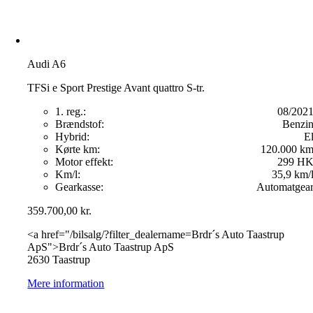
Audi A6
TFSi e Sport Prestige Avant quattro S-tr.
1. reg.:
08/202
Brændstof:
Benzi
Hybrid:
E
Kørte km:
120.000 k
Motor effekt:
299 H
Km/l:
35,9 km/
Gearkasse:
Automatgea
359.700,00
kr.
<a href="/bilsalg/?filter_dealername=Brdr´s Auto Taastrup
ApS">Brdr´s Auto Taastrup ApS
2630 Taastrup
Mere information