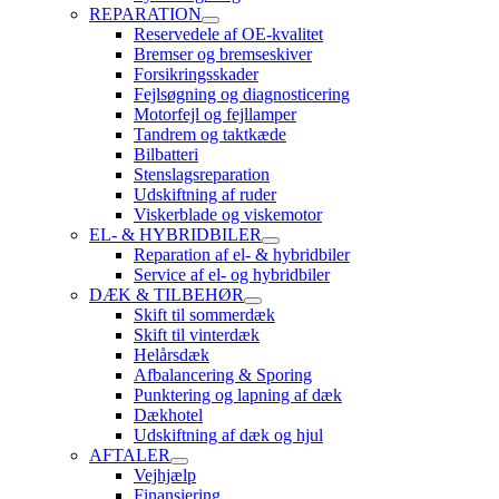
REPARATION
Reservedele af OE-kvalitet
Bremser og bremseskiver
Forsikringsskader
Fejlsøgning og diagnosticering
Motorfejl og fejllamper
Tandrem og taktkæde
Bilbatteri
Stenslagsreparation
Udskiftning af ruder
Viskerblade og viskemotor
EL- & HYBRIDBILER
Reparation af el- & hybridbiler
Service af el- og hybridbiler
DÆK & TILBEHØR
Skift til sommerdæk
Skift til vinterdæk
Helårsdæk
Afbalancering & Sporing
Punktering og lapning af dæk
Dækhotel
Udskiftning af dæk og hjul
AFTALER
Vejhjælp
Finansiering