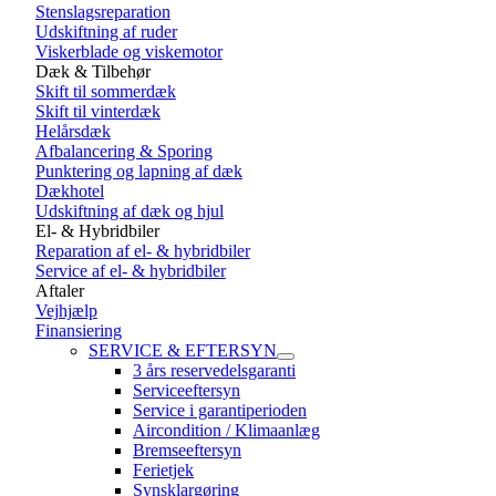
Stenslagsreparation
Udskiftning af ruder
Viskerblade og viskemotor
Dæk & Tilbehør
Skift til sommerdæk
Skift til vinterdæk
Helårsdæk
Afbalancering & Sporing
Punktering og lapning af dæk
Dækhotel
Udskiftning af dæk og hjul
El- & Hybridbiler
Reparation af el- & hybridbiler
Service af el- & hybridbiler
Aftaler
Vejhjælp
Finansiering
SERVICE & EFTERSYN
3 års reservedelsgaranti
Serviceeftersyn
Service i garantiperioden
Aircondition / Klimaanlæg
Bremseeftersyn
Ferietjek
Synsklargøring