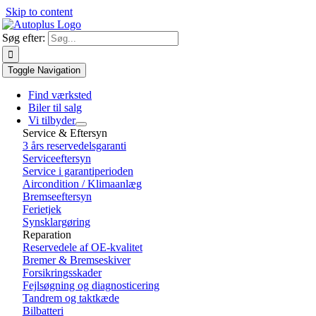
Skip to content
Søg efter:
Toggle Navigation
Find værksted
Biler til salg
Vi tilbyder
Service & Eftersyn
3 års reservedelsgaranti
Serviceeftersyn
Service i garantiperioden
Aircondition / Klimaanlæg
Bremseeftersyn
Ferietjek
Synsklargøring
Reparation
Reservedele af OE-kvalitet
Bremer & Bremseskiver
Forsikringsskader
Fejlsøgning og diagnosticering
Tandrem og taktkæde
Bilbatteri