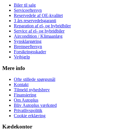
Biler til salg
Serviceeftersyn
Reservedele af OE-kvalitet
3 års reservedelsgaranti
Reparation af el- og hybridbiler
Service af el- og hybridbiler
Aircondition / Klimaanlæg
Synsklargøring
Bremseeftersyn
Forsikringsskader
Vejhjælp
Mere info
Ofte stillede spørgsmål
Kontakt
Tilmeld nyhedsbrev
Finansiering
Om Autoplus
Bliv Autoplus værksted
Privatlivspolitik
Cookie erklæring
Kædekontor