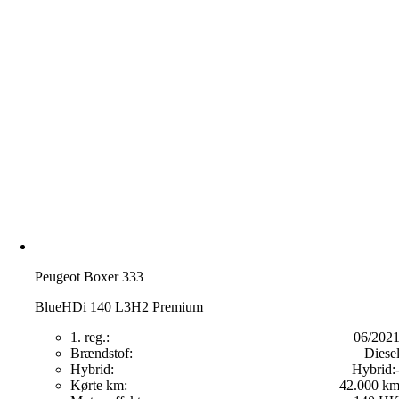
Peugeot Boxer 333
BlueHDi 140 L3H2 Premium
1. reg.:
06/202
Brændstof:
Diese
Hybrid:
Hybrid:
Kørte km:
42.000 k