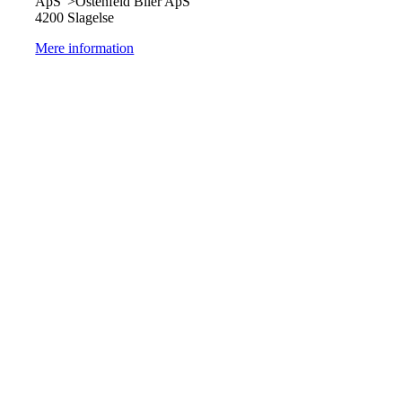
ApS">Ostenfeld Biler ApS
4200 Slagelse
Mere information