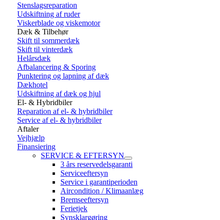
Stenslagsreparation
Udskiftning af ruder
Viskerblade og viskemotor
Dæk & Tilbehør
Skift til sommerdæk
Skift til vinterdæk
Helårsdæk
Afbalancering & Sporing
Punktering og lapning af dæk
Dækhotel
Udskiftning af dæk og hjul
El- & Hybridbiler
Reparation af el- & hybridbiler
Service af el- & hybridbiler
Aftaler
Vejhjælp
Finansiering
SERVICE & EFTERSYN
3 års reservedelsgaranti
Serviceeftersyn
Service i garantiperioden
Aircondition / Klimaanlæg
Bremseeftersyn
Ferietjek
Synsklargøring