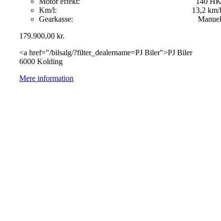
Motor effekt:
140 H
Km/l:
13,2 km/
Gearkasse:
Manue
179.900,00
kr.
<a href="/bilsalg/?filter_dealername=PJ Biler">PJ Biler
6000 Kolding
Mere information