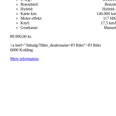
Brændstof:
Benzi
Hybrid:
Hybrid:
Kørte km:
140.000 k
Motor effekt:
117 H
Km/l:
17,5 km/
Gearkasse:
Manue
89.900,00
kr.
<a href="/bilsalg/?filter_dealername=PJ Biler">PJ Biler
6000 Kolding
Mere information