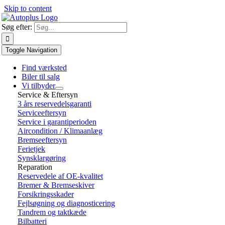
Skip to content
Søg efter:
Toggle Navigation
Find værksted
Biler til salg
Vi tilbyder
Service & Eftersyn
3 års reservedelsgaranti
Serviceeftersyn
Service i garantiperioden
Aircondition / Klimaanlæg
Bremseeftersyn
Ferietjek
Synsklargøring
Reparation
Reservedele af OE-kvalitet
Bremer & Bremseskiver
Forsikringsskader
Fejlsøgning og diagnosticering
Tandrem og taktkæde
Bilbatteri