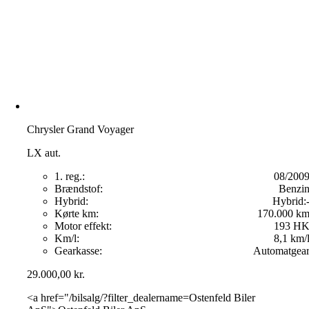
Chrysler Grand Voyager
LX aut.
1. reg.:
08/200
Brændstof:
Benzi
Hybrid:
Hybrid:
Kørte km:
170.000 k
Motor effekt:
193 H
Km/l:
8,1 km/
Gearkasse:
Automatgea
29.000,00
kr.
<a href="/bilsalg/?filter_dealername=Ostenfeld Biler