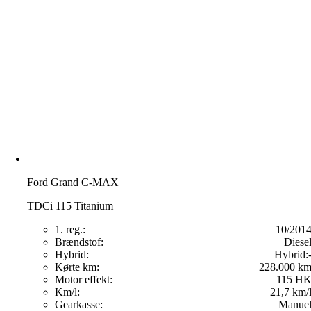
Ford Grand C-MAX
TDCi 115 Titanium
1. reg.:
10/201
Brændstof:
Diese
Hybrid:
Hybrid:
Kørte km:
228.000 k
Motor effekt:
115 H
Km/l:
21,7 km/
Gearkasse:
Manue