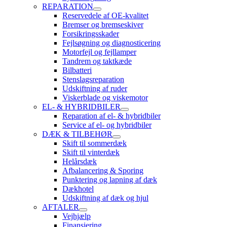
REPARATION
Reservedele af OE-kvalitet
Bremser og bremseskiver
Forsikringsskader
Fejlsøgning og diagnosticering
Motorfejl og fejllamper
Tandrem og taktkæde
Bilbatteri
Stenslagsreparation
Udskiftning af ruder
Viskerblade og viskemotor
EL- & HYBRIDBILER
Reparation af el- & hybridbiler
Service af el- og hybridbiler
DÆK & TILBEHØR
Skift til sommerdæk
Skift til vinterdæk
Helårsdæk
Afbalancering & Sporing
Punktering og lapning af dæk
Dækhotel
Udskiftning af dæk og hjul
AFTALER
Vejhjælp
Finansiering