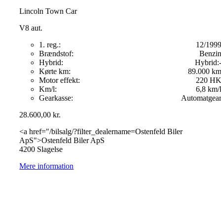
Lincoln Town Car
V8 aut.
1. reg.:
12/199
Brændstof:
Benzi
Hybrid:
Hybrid:
Kørte km:
89.000 k
Motor effekt:
220 H
Km/l:
6,8 km/
Gearkasse:
Automatgea
28.600,00
kr.
<a href="/bilsalg/?filter_dealername=Ostenfeld Biler
ApS">Ostenfeld Biler ApS
4200 Slagelse
Mere information