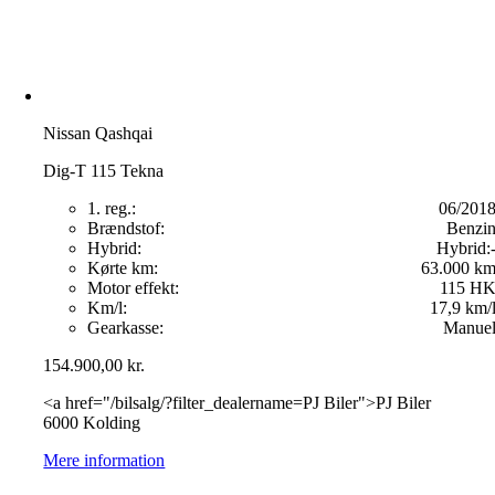
Nissan Qashqai
Dig-T 115 Tekna
1. reg.:
06/201
Brændstof:
Benzi
Hybrid:
Hybrid:
Kørte km:
63.000 k
Motor effekt:
115 H
Km/l:
17,9 km/
Gearkasse:
Manue
154.900,00
kr.
<a href="/bilsalg/?filter_dealername=PJ Biler">PJ Biler
6000 Kolding
Mere information