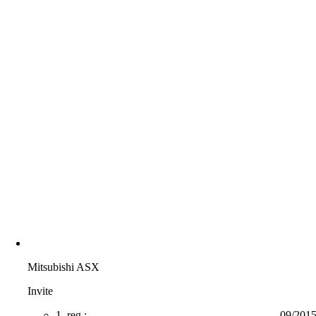
Mitsubishi ASX
Invite
1. reg.:
09/201