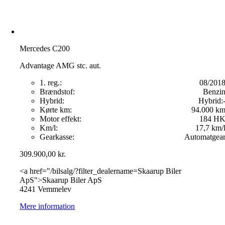
Mercedes C200
Advantage AMG stc. aut.
1. reg.:
08/201
Brændstof:
Benzi
Hybrid:
Hybrid:
Kørte km:
94.000 k
Motor effekt:
184 H
Km/l:
17,7 km/
Gearkasse:
Automatgea
309.900,00
kr.
<a href="/bilsalg/?filter_dealername=Skaarup Biler
ApS">Skaarup Biler ApS
4241 Vemmelev
Mere information