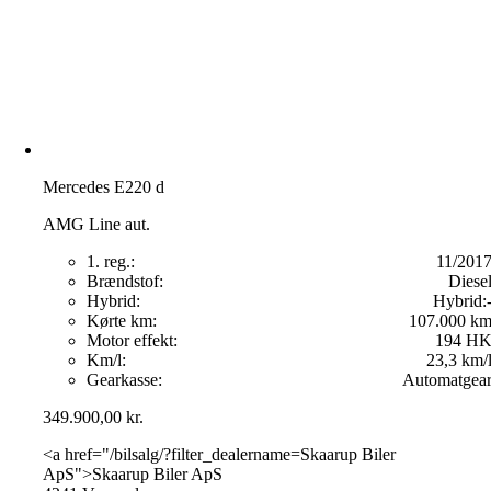
Mercedes E220 d
AMG Line aut.
1. reg.:
11/201
Brændstof:
Diese
Hybrid:
Hybrid:
Kørte km:
107.000 k
Motor effekt:
194 H
Km/l:
23,3 km/
Gearkasse:
Automatgea
349.900,00
kr.
<a href="/bilsalg/?filter_dealername=Skaarup Biler
ApS">Skaarup Biler ApS