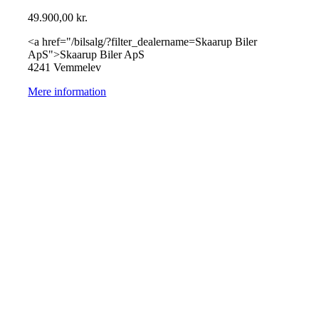
49.900,00
kr.
<a href="/bilsalg/?filter_dealername=Skaarup Biler
ApS">Skaarup Biler ApS
4241 Vemmelev
Mere information