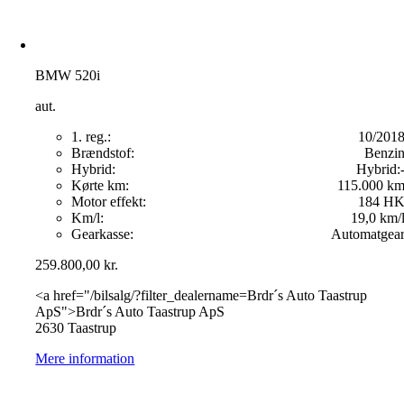
BMW 520i
aut.
1. reg.:
10/201
Brændstof:
Benzi
Hybrid:
Hybrid:
Kørte km:
115.000 k
Motor effekt:
184 H
Km/l:
19,0 km/
Gearkasse:
Automatgea
259.800,00
kr.
<a href="/bilsalg/?filter_dealername=Brdr´s Auto Taastrup
ApS">Brdr´s Auto Taastrup ApS
2630 Taastrup
Mere information