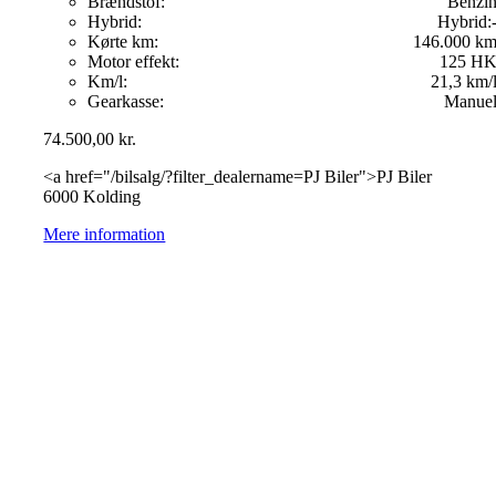
Brændstof:
Benzi
Hybrid:
Hybrid:
Kørte km:
146.000 k
Motor effekt:
125 H
Km/l:
21,3 km/
Gearkasse:
Manue
74.500,00
kr.
<a href="/bilsalg/?filter_dealername=PJ Biler">PJ Biler
6000 Kolding
Mere information