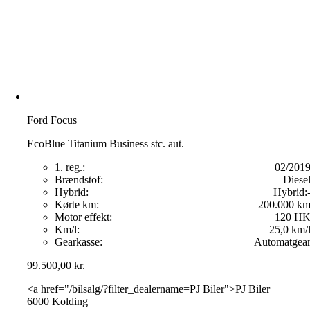
Ford Focus
EcoBlue Titanium Business stc. aut.
1. reg.:
02/201
Brændstof:
Diese
Hybrid:
Hybrid:
Kørte km:
200.000 k
Motor effekt:
120 H
Km/l:
25,0 km/
Gearkasse:
Automatgea
99.500,00
kr.
<a href="/bilsalg/?filter_dealername=PJ Biler">PJ Biler
6000 Kolding