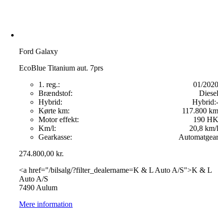
Ford Galaxy
EcoBlue Titanium aut. 7prs
1. reg.:
01/202
Brændstof:
Diese
Hybrid:
Hybrid:
Kørte km:
117.800 k
Motor effekt:
190 H
Km/l:
20,8 km/
Gearkasse:
Automatgea
274.800,00
kr.
<a href="/bilsalg/?filter_dealername=K & L Auto A/S">K & L
Auto A/S
7490 Aulum
Mere information