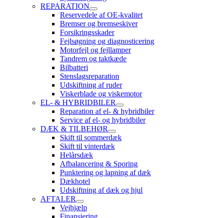
REPARATION
Reservedele af OE-kvalitet
Bremser og bremseskiver
Forsikringsskader
Fejlsøgning og diagnosticering
Motorfejl og fejllamper
Tandrem og taktkæde
Bilbatteri
Stenslagsreparation
Udskiftning af ruder
Viskerblade og viskemotor
EL- & HYBRIDBILER
Reparation af el- & hybridbiler
Service af el- og hybridbiler
DÆK & TILBEHØR
Skift til sommerdæk
Skift til vinterdæk
Helårsdæk
Afbalancering & Sporing
Punktering og lapning af dæk
Dækhotel
Udskiftning af dæk og hjul
AFTALER
Vejhjælp
Finansiering