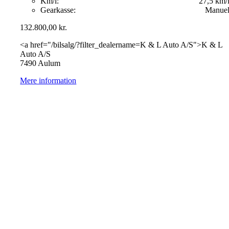
Km/l:
27,5 km/
Gearkasse:
Manue
132.800,00
kr.
<a href="/bilsalg/?filter_dealername=K & L Auto A/S">K & L
Auto A/S
7490 Aulum
Mere information