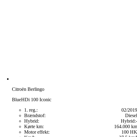
Citroën Berlingo
BlueHDi 100 Iconic
1. reg.:
02/201
Brændstof:
Diese
Hybrid:
Hybrid:
Kørte km:
164.000 k
Motor effekt:
100 H