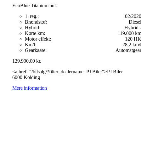
EcoBlue Titanium aut.
1. reg.:
02/202
Brændstof:
Diese
Hybrid:
Hybrid:
Kørte km:
119.000 k
Motor effekt:
120 H
Km/l:
28,2 km/
Gearkasse:
Automatgea
129.900,00
kr.
<a href="/bilsalg/?filter_dealername=PJ Biler">PJ Biler
6000 Kolding
Mere information