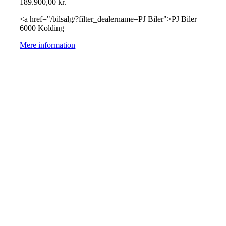
189.900,00
kr.
<a href="/bilsalg/?filter_dealername=PJ Biler">PJ Biler
6000 Kolding
Mere information