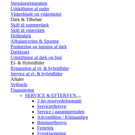
Stenslagsreparation
Udskiftning af ruder
Viskerblade og viskemotor
Dæk & Tilbehør
Skift til sommerdæk
Skift til vinterdæk
Helårsdæk
Afbalancering & Sporing
Punktering og lapning af dæk
Dækhotel
Udskiftning af dæk og hjul
El- & Hybridbiler
Reparation af el- & hybridbiler
Service af el- & hybridbiler
Aftaler
Vejhjælp
Finansiering
SERVICE & EFTERSYN
3 års reservedelsgaranti
Serviceeftersyn
Service i garantiperioden
Aircondition / Klimaanlæg
Bremseeftersyn
Ferietjek
Synsklargøring