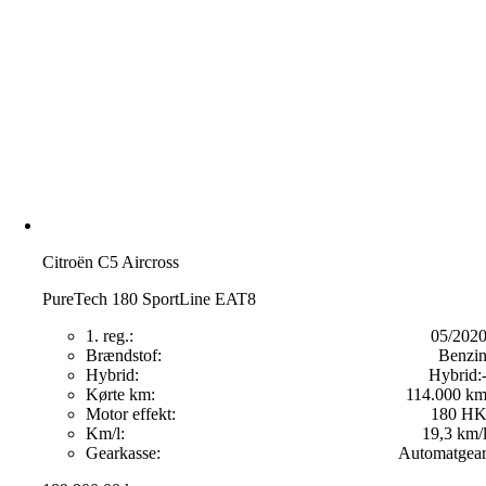
Citroën C5 Aircross
PureTech 180 SportLine EAT8
1. reg.:
05/202
Brændstof:
Benzi
Hybrid:
Hybrid:
Kørte km:
114.000 k
Motor effekt:
180 H
Km/l:
19,3 km/
Gearkasse:
Automatgea