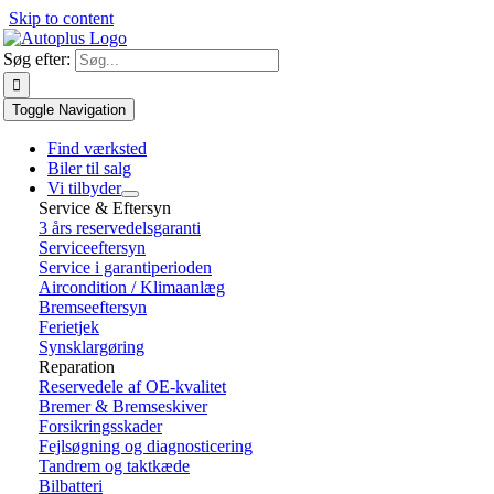
Skip to content
Søg efter:
Toggle Navigation
Find værksted
Biler til salg
Vi tilbyder
Service & Eftersyn
3 års reservedelsgaranti
Serviceeftersyn
Service i garantiperioden
Aircondition / Klimaanlæg
Bremseeftersyn
Ferietjek
Synsklargøring
Reparation
Reservedele af OE-kvalitet
Bremer & Bremseskiver
Forsikringsskader
Fejlsøgning og diagnosticering
Tandrem og taktkæde
Bilbatteri