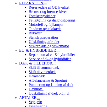
REPARATION
Reservedele af OE-kvalitet
Bremser og bremseskiver
Forsikringsskader
Fejlsøgning og diagnosticering
Motorfejl og fejllamper
Tandrem og taktkæde
Bilbatteri
Stenslagsreparation
Udskiftning af ruder
Viskerblade og viskemotor
EL- & HYBRIDBILER
Reparation af el- & hybridbiler
Service af el- og hybridbiler
DÆK & TILBEHØR
Skift til sommerdæk
Skift til vinterdæk
Helårsdæk
Afbalancering & Sporing
Punktering og lapning af dæk
Dækhotel
Udskiftning af dæk og hjul
AFTALER
Vejhjælp
Finansiering