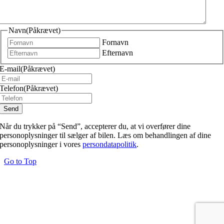
Navn
(Påkrævet)
Fornavn
Efternavn
E-mail
(Påkrævet)
Telefon
(Påkrævet)
Når du trykker på “Send”, accepterer du, at vi overfører dine
personoplysninger til sælger af bilen. Læs om behandlingen af dine
personoplysninger i vores
persondatapolitik
.
Go to Top