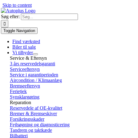
Skip to content
Søg efter:
Toggle Navigation
Find værksted
Biler til salg
Vi tilbyder
Service & Eftersyn
3 års reservedelsgaranti
Serviceeftersyn
Service i garantiperioden
Aircondition / Klimaanlæg
Bremseeftersyn
Ferietjek
Synsklargøring
Reparation
Reservedele af OE-kvalitet
Bremer & Bremseskiver
Forsikringsskader
Fejlsøgning og diagnosticering
Tandrem og taktkæde
Bilbatteri