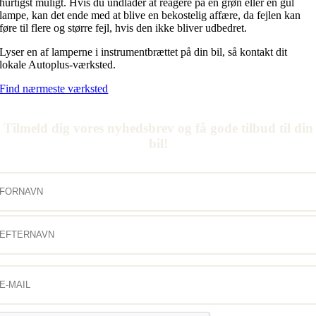
hurtigst muligt. Hvis du undlader at reagere på en grøn eller en gul
lampe, kan det ende med at blive en bekostelig affære, da fejlen kan
føre til flere og større fejl, hvis den ikke bliver udbedret.
Lyser en af lamperne i instrumentbrættet på din bil, så kontakt dit
lokale Autoplus-værksted.
Find nærmeste værksted
Tilmeld dig vores nyhedsbrev og få gode tilbud til din
bil!