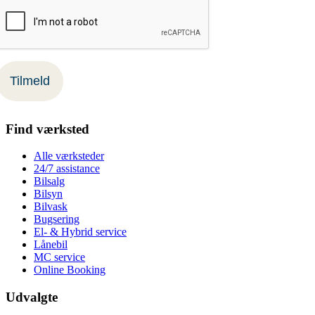
Find værksted
Alle værksteder
24/7 assistance
Bilsalg
Bilsyn
Bilvask
Bugsering
El- & Hybrid service
Lånebil
MC service
Online Booking
Udvalgte