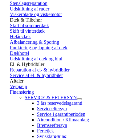
Stenslagsreparation
Udskiftning af ruder
Viskerblade og viskemotor
Dæk & Tilbehør
Skift til sommerdæk
Skift til vinterdæk
Helårsdæk
Afbalancering & Sporing
Punktering og lapning af dæk
Dækhotel
Udskiftning af dæk og hjul
El- & Hybridbiler
Reparation af el- & hybridbiler
Service af el- & hybridbiler
Aftaler
Vejhjælp
Finansiering
SERVICE & EFTERSYN
3 års reservedelsgaranti
Serviceeftersyn
Service i garantiperioden
Aircondition / Klimaanlæg
Bremseeftersyn
Ferietjek
Synsklargøring