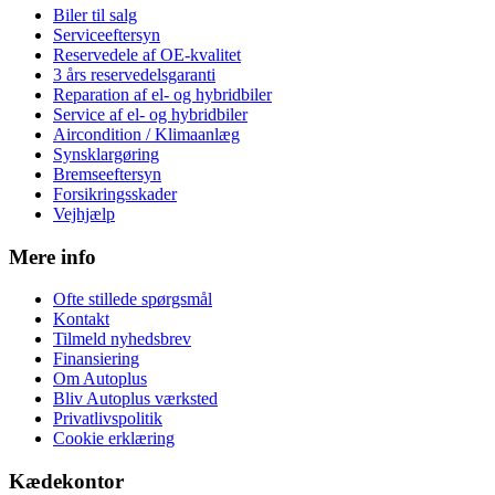
Biler til salg
Serviceeftersyn
Reservedele af OE-kvalitet
3 års reservedelsgaranti
Reparation af el- og hybridbiler
Service af el- og hybridbiler
Aircondition / Klimaanlæg
Synsklargøring
Bremseeftersyn
Forsikringsskader
Vejhjælp
Mere info
Ofte stillede spørgsmål
Kontakt
Tilmeld nyhedsbrev
Finansiering
Om Autoplus
Bliv Autoplus værksted
Privatlivspolitik
Cookie erklæring
Kædekontor