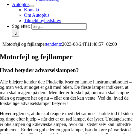
Autoplus
Kontakt
Om Autoplus
Tilmeld nyhedsbrev
Søg efter:
Motorfejl og fejllamper
tendentz
2023-08-24T11:48:57+02:00
Motorfejl og fejllamper
Hvad betyder advarselslampen?
Alle bilejere kender det: Pludselig lyser en lampe i instrumentbrættet –
og man ved, at noget er galt med bilen. De fleste lamper indikerer, at
man skal reagere på dem. Men der er forskel på, om man skal stoppe
bilen og reagere her og nu – eller om det kan vente. Ved du, hvad de
forskellige advarselslamper betyder?
Hovedreglen er, at du skal reagere med det samme – holde ind til siden
og ringe efter hjælp – når det er en rød lampe, der lyser. Undtagelserne
er olielampen og kølevæskelampen, hvor du i stedet selv kan udbedre
problemet. Er det en gul eller en grøn lampe, bør du køre på værksted