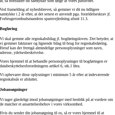
år, så bortfalder dit samtykke som følge af vores passivitet.
Ved framelding af nyhedsbrevet, så gemmer vi dit nu tidligere
samtykke i 2 år efter, at det senest er anvendt pga. forældelseskrav jf.
Forbrugerombudsmandens spamvejledning afsnit 11.3.
Bogføring
Vi skal gemme alle regnskabsbilag jf. bogføringsloven. Det betyder, at
vi gemmer fakturaer og lignende bilag til brug for regnskabsføring.
Heraf kan der fremgå almindelige personoplysninger som navn,
adresse, ydelsesbeskrivelse.
Vores hjemmel til at behandle personoplysninger til bogføringen er
databeskyttelsesforordningens artikel 6, stk.1 litra.
Vi opbevarer disse oplysninger i minimum 5 år efter at indeværende
regnskabsår er afsluttet.
Jobansøgninger
Vi tager glædeligt imod jobansøgninger med henblik på at vurdere om
de matcher et ansættelsesbehov i vores virksomhed.
Hvis du sender din jobansøgning til os, så er vores hjemmel til at