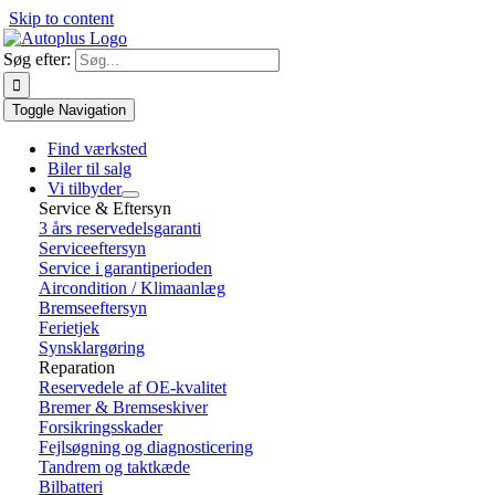
Skip to content
Søg efter:
Toggle Navigation
Find værksted
Biler til salg
Vi tilbyder
Service & Eftersyn
3 års reservedelsgaranti
Serviceeftersyn
Service i garantiperioden
Aircondition / Klimaanlæg
Bremseeftersyn
Ferietjek
Synsklargøring
Reparation
Reservedele af OE-kvalitet
Bremer & Bremseskiver
Forsikringsskader
Fejlsøgning og diagnosticering
Tandrem og taktkæde
Bilbatteri