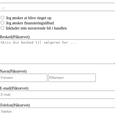
Interesseret
i:
Jeg
Jeg ønsker at blive ringet op
ønsker
Jeg ønsker finansieringstilbud
at
Inkluder min nuværende bil i handlen
Besked
(Påkrævet)
Navn
(Påkrævet)
Fornavn
Efternavn
E-mail
(Påkrævet)
Telefon
(Påkrævet)