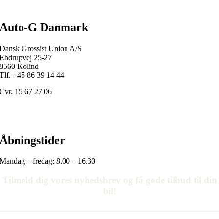
Auto-G Danmark
Dansk Grossist Union A/S
Ebdrupvej 25-27
8560 Kolind
Tlf. +45
86 39 14 44
Cvr. 15 67 27 06
Åbningstider
Mandag – fredag: 8.00 – 16.30
Tilmeld dig vores nyhedsbrev og få gode tilbud til din
bil!