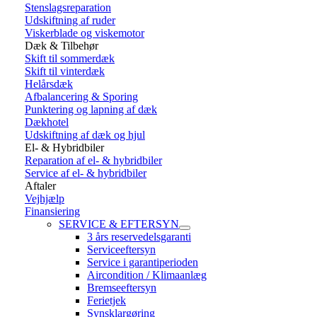
Stenslagsreparation
Udskiftning af ruder
Viskerblade og viskemotor
Dæk & Tilbehør
Skift til sommerdæk
Skift til vinterdæk
Helårsdæk
Afbalancering & Sporing
Punktering og lapning af dæk
Dækhotel
Udskiftning af dæk og hjul
El- & Hybridbiler
Reparation af el- & hybridbiler
Service af el- & hybridbiler
Aftaler
Vejhjælp
Finansiering
SERVICE & EFTERSYN
3 års reservedelsgaranti
Serviceeftersyn
Service i garantiperioden
Aircondition / Klimaanlæg
Bremseeftersyn
Ferietjek
Synsklargøring