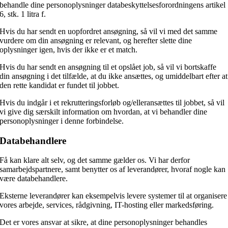
behandle dine personoplysninger databeskyttelsesforordningens artikel
6, stk. 1 litra f.
Hvis du har sendt en uopfordret ansøgning, så vil vi med det samme
vurdere om din ansøgning er relevant, og herefter slette dine
oplysninger igen, hvis der ikke er et match.
Hvis du har sendt en ansøgning til et opslået job, så vil vi bortskaffe
din ansøgning i det tilfælde, at du ikke ansættes, og umiddelbart efter at
den rette kandidat er fundet til jobbet.
Hvis du indgår i et rekrutteringsforløb og/elleransættes til jobbet, så vil
vi give dig særskilt information om hvordan, at vi behandler dine
personoplysninger i denne forbindelse.
Databehandlere
Få kan klare alt selv, og det samme gælder os. Vi har derfor
samarbejdspartnere, samt benytter os af leverandører, hvoraf nogle kan
være databehandlere.
Eksterne leverandører kan eksempelvis levere systemer til at organisere
vores arbejde, services, rådgivning, IT-hosting eller markedsføring.
Det er vores ansvar at sikre, at dine personoplysninger behandles