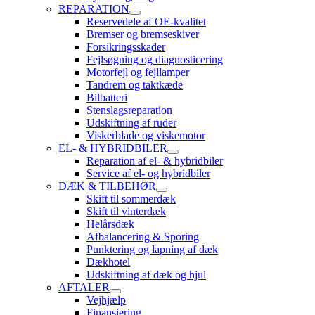
REPARATION
Reservedele af OE-kvalitet
Bremser og bremseskiver
Forsikringsskader
Fejlsøgning og diagnosticering
Motorfejl og fejllamper
Tandrem og taktkæde
Bilbatteri
Stenslagsreparation
Udskiftning af ruder
Viskerblade og viskemotor
EL- & HYBRIDBILER
Reparation af el- & hybridbiler
Service af el- og hybridbiler
DÆK & TILBEHØR
Skift til sommerdæk
Skift til vinterdæk
Helårsdæk
Afbalancering & Sporing
Punktering og lapning af dæk
Dækhotel
Udskiftning af dæk og hjul
AFTALER
Vejhjælp
Finansiering