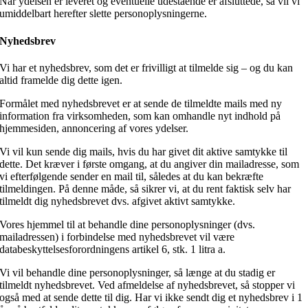
Når ydelsen er leveret og eventuelle udestående er afsluttede, så vil vi
umiddelbart herefter slette personoplysningerne.
Nyhedsbrev
Vi har et nyhedsbrev, som det er frivilligt at tilmelde sig – og du kan
altid framelde dig dette igen.
Formålet med nyhedsbrevet er at sende de tilmeldte mails med ny
information fra virksomheden, som kan omhandle nyt indhold på
hjemmesiden, annoncering af vores ydelser.
Vi vil kun sende dig mails, hvis du har givet dit aktive samtykke til
dette. Det kræver i første omgang, at du angiver din mailadresse, som
vi efterfølgende sender en mail til, således at du kan bekræfte
tilmeldingen. På denne måde, så sikrer vi, at du rent faktisk selv har
tilmeldt dig nyhedsbrevet dvs. afgivet aktivt samtykke.
Vores hjemmel til at behandle dine personoplysninger (dvs.
mailadressen) i forbindelse med nyhedsbrevet vil være
databeskyttelsesforordningens artikel 6, stk. 1 litra a.
Vi vil behandle dine personoplysninger, så længe at du stadig er
tilmeldt nyhedsbrevet. Ved afmeldelse af nyhedsbrevet, så stopper vi
også med at sende dette til dig. Har vi ikke sendt dig et nyhedsbrev i 1