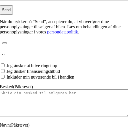
Når du trykker på “Send”, accepterer du, at vi overfører dine
personoplysninger til sælger af bilen. Læs om behandlingen af dine
personoplysninger i vores
persondatapolitik
.
Interesseret
i:
Jeg
Jeg ønsker at blive ringet op
ønsker
Jeg ønsker finansieringstilbud
at
Inkluder min nuværende bil i handlen
Besked
(Påkrævet)
Navn
(Påkrævet)