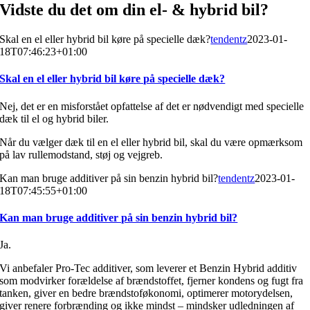
Vidste du det om din el- & hybrid bil?
Skal en el eller hybrid bil køre på specielle dæk?
tendentz
2023-01-
18T07:46:23+01:00
Skal en el eller hybrid bil køre på specielle dæk?
Nej, det er en misforstået opfattelse af det er nødvendigt med specielle
dæk til el og hybrid biler.
Når du vælger dæk til en el eller hybrid bil, skal du være opmærksom
på lav rullemodstand, støj og vejgreb.
Kan man bruge additiver på sin benzin hybrid bil?
tendentz
2023-01-
18T07:45:55+01:00
Kan man bruge additiver på sin benzin hybrid bil?
Ja.
Vi anbefaler Pro-Tec additiver, som leverer et Benzin Hybrid additiv
som modvirker forældelse af brændstoffet, fjerner kondens og fugt fra
tanken, giver en bedre brændstoføkonomi, optimerer motorydelsen,
giver renere forbrænding og ikke mindst – mindsker udledningen af