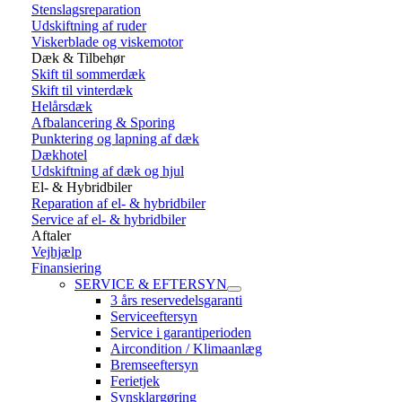
Stenslagsreparation
Udskiftning af ruder
Viskerblade og viskemotor
Dæk & Tilbehør
Skift til sommerdæk
Skift til vinterdæk
Helårsdæk
Afbalancering & Sporing
Punktering og lapning af dæk
Dækhotel
Udskiftning af dæk og hjul
El- & Hybridbiler
Reparation af el- & hybridbiler
Service af el- & hybridbiler
Aftaler
Vejhjælp
Finansiering
SERVICE & EFTERSYN
3 års reservedelsgaranti
Serviceeftersyn
Service i garantiperioden
Aircondition / Klimaanlæg
Bremseeftersyn
Ferietjek
Synsklargøring