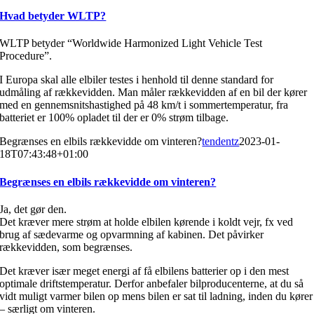
Hvad betyder WLTP?
WLTP betyder “Worldwide Harmonized Light Vehicle Test
Procedure”.
I Europa skal alle elbiler testes i henhold til denne standard for
udmåling af rækkevidden. Man måler rækkevidden af en bil der kører
med en gennemsnitshastighed på 48 km/t i sommertemperatur, fra
batteriet er 100% opladet til der er 0% strøm tilbage.
Begrænses en elbils rækkevidde om vinteren?
tendentz
2023-01-
18T07:43:48+01:00
Begrænses en elbils rækkevidde om vinteren?
Ja, det gør den.
Det kræver mere strøm at holde elbilen kørende i koldt vejr, fx ved
brug af sædevarme og opvarmning af kabinen. Det påvirker
rækkevidden, som begrænses.
Det kræver især meget energi af få elbilens batterier op i den mest
optimale driftstemperatur. Derfor anbefaler bilproducenterne, at du så
vidt muligt varmer bilen op mens bilen er sat til ladning, inden du kører
– særligt om vinteren.