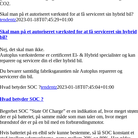
CO2.
Skal man på et autoriseret værksted for at få serviceret sin hybrid bil?
tendentz
2023-01-18T07:45:29+01:00
Skal man på et autoriseret værksted for at få serviceret sin hybrid
bil?
Nej, det skal man ikke.
Autoplus værkstederne er certificeret El- & Hybrid specialister og kan
reparere og servicere din el eller hybrid bil.
Du bevarer samtidig fabriksgarantien når Autoplus reparerer og
servicerer din bil.
Hvad betyder SOC ?
tendentz
2023-01-18T07:45:04+01:00
Hvad betyder SOC ?
Begrebet SOC ”State Of Charge” er en indikation af, hvor meget strø
der er på batteriet, på samme måde som man taler om, hvor meget
brændstof der er på en bil med en forbrændingsmotor.
Hvis batteriet på en elbil selv kunne bestemme, så lå SOC konstant et