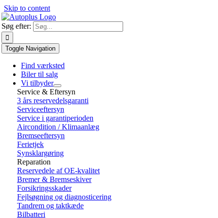
Skip to content
Søg efter:
Toggle Navigation
Find værksted
Biler til salg
Vi tilbyder
Service & Eftersyn
3 års reservedelsgaranti
Serviceeftersyn
Service i garantiperioden
Aircondition / Klimaanlæg
Bremseeftersyn
Ferietjek
Synsklargøring
Reparation
Reservedele af OE-kvalitet
Bremer & Bremseskiver
Forsikringsskader
Fejlsøgning og diagnosticering
Tandrem og taktkæde
Bilbatteri