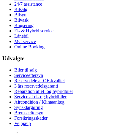
24/7 assistance
Bilsalg
Bilsyn
Bilvask
Bugsering
El- & Hybrid service
Lånebil
MC service
Online Booking
Udvalgte
Biler til salg
Serviceeftersyn
Reservedele af OE-kvalitet
3 års reservedelsgaranti
Reparation af el- og hybridbiler
Service af el- og hybridbiler
Aircondition / Klimaanlæg
Synsklargøring
Bremseeftersyn
Forsikringsskader
Vejhjælp