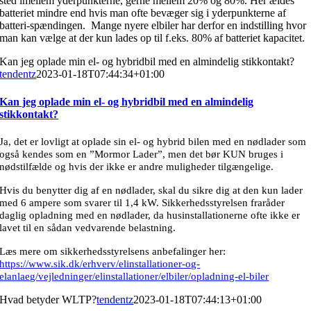
sted imellem yderpunkterne, gerne mellem 20% og 80%. Her ældes
batteriet mindre end hvis man ofte bevæger sig i yderpunkterne af
batteri-spændingen. Mange nyere elbiler har derfor en indstilling hvor
man kan vælge at der kun lades op til f.eks. 80% af batteriet kapacitet.
Kan jeg oplade min el- og hybridbil med en almindelig stikkontakt?
tendentz
2023-01-18T07:44:34+01:00
Kan jeg oplade min el- og hybridbil med en almindelig
stikkontakt?
Ja, det er lovligt at oplade sin el- og hybrid bilen med en nødlader som
også kendes som en ”Mormor Lader”, men det bør KUN bruges i
nødstilfælde og hvis der ikke er andre muligheder tilgængelige.
Hvis du benytter dig af en nødlader, skal du sikre dig at den kun lader
med 6 ampere som svarer til 1,4 kW. Sikkerhedsstyrelsen fraråder
daglig opladning med en nødlader, da husinstallationerne ofte ikke er
lavet til en sådan vedvarende belastning.
Læs mere om sikkerhedsstyrelsens anbefalinger her:
https://www.sik.dk/erhverv/elinstallationer-og-
elanlaeg/vejledninger/elinstallationer/elbiler/opladning-el-biler
Hvad betyder WLTP?
tendentz
2023-01-18T07:44:13+01:00