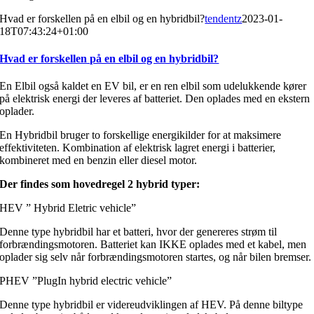
Hvad er forskellen på en elbil og en hybridbil?
tendentz
2023-01-
18T07:43:24+01:00
Hvad er forskellen på en elbil og en hybridbil?
En Elbil også kaldet en EV bil, er en ren elbil som udelukkende kører
på elektrisk energi der leveres af batteriet. Den oplades med en ekstern
oplader.
En Hybridbil bruger to forskellige energikilder for at maksimere
effektiviteten. Kombination af elektrisk lagret energi i batterier,
kombineret med en benzin eller diesel motor.
Der findes som hovedregel 2 hybrid typer:
HEV ” Hybrid Eletric vehicle”
Denne type hybridbil har et batteri, hvor der genereres strøm til
forbrændingsmotoren. Batteriet kan IKKE oplades med et kabel, men
oplader sig selv når forbrændingsmotoren startes, og når bilen bremser.
PHEV ”PlugIn hybrid electric vehicle”
Denne type hybridbil er videreudviklingen af HEV. På denne biltype