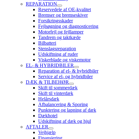
REPARATION
Reservedele af OE-kvalitet
Bremser og bremseskiver
Forsikringsskader
Fejlsøgning og diagnosticering
Motorfejl og fejllamper
Tandrem og taktkæde
Bilbatteri
Stenslagsreparation
Udskiftning af ruder
Viskerblade og viskemotor
EL- & HYBRIDBILER
Reparation af el- & hybridbiler
Service af el- og hybridbiler
DÆK & TILBEHØR
Skift til sommerdæk
Skift til vinterdæk
Helårsdæk
Afbalancering & Sporing
Punktering og lapning af dæk
Dækhotel
Udskiftning af dæk og hjul
AFTALER
Vejhjælp
Finansiering