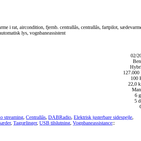
 i rat, aircondition, fjernb. centrallås, centrallås, fartpilot, sædevarm
, automatisk lys, vognbaneassistent
02/2
Ben
Hybri
127.000
100
22,0 k
Man
6 g
5 d
io streaming
,
Centrallås
,
DABRadio
,
Elektrisk justerbare sidespejle
,
fsæder
,
Tagrælinger
,
USB tilslutning
,
Vognbaneassistance
::