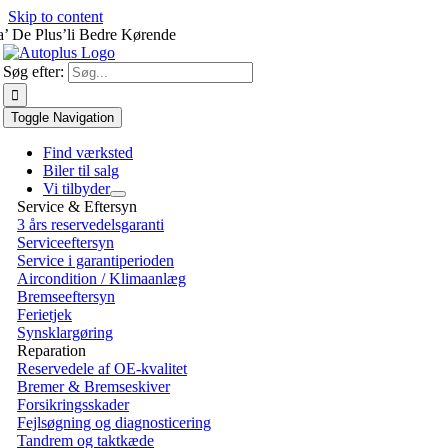
Skip to content
a’ De Plus’li Bedre Kørende
Søg efter:
Toggle Navigation
Find værksted
Biler til salg
Vi tilbyder
Service & Eftersyn
3 års reservedelsgaranti
Serviceeftersyn
Service i garantiperioden
Aircondition / Klimaanlæg
Bremseeftersyn
Ferietjek
Synsklargøring
Reparation
Reservedele af OE-kvalitet
Bremer & Bremseskiver
Forsikringsskader
Fejlsøgning og diagnosticering
Tandrem og taktkæde