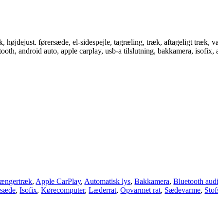
jdejust. førersæde, el-sidespejle, tagræling, træk, aftageligt træk, varme
etooth, android auto, apple carplay, usb-a tilslutning, bakkamera, isofix
ængertræk
,
Apple CarPlay
,
Automatisk lys
,
Bakkamera
,
Bluetooth aud
rsæde
,
Isofix
,
Kørecomputer
,
Læderrat
,
Opvarmet rat
,
Sædevarme
,
Sto