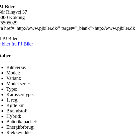
PJ Biler
Sdr Ringvej 37
6000 Kolding
75505029
<a href="http://www.pjbiler.dk/" target="_blank">http://www.pjbiler.dk
il PJ Biler
 biler fra PJ Biler
taljer
Bilmærke:
Model:
Variant:
Model serie:
Type:
Karosseritype:
1. reg.:
Kørte km:
Brændstof:
Hybrid:
Batterikapacitet:
Energiforbrug:
Rækkevidde: