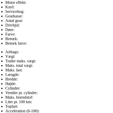
Motor effekt:
Km/l:
Servicebog:
Gearkasse:
Antal gear:
Drivhjul:
Døre:
Farve:
Betræk:
Betræk farve:
Airbags:
Vægt:
Trailer maks. vægt:
Maks. total vægt:
Maks. last:
Længde:
Bredde:
Højde:
Cylindre:
Ventiler pr. cylindre:
Maks. brændstof:
Liter pr. 100 km:
Topfart:
Acceleration (0-100):