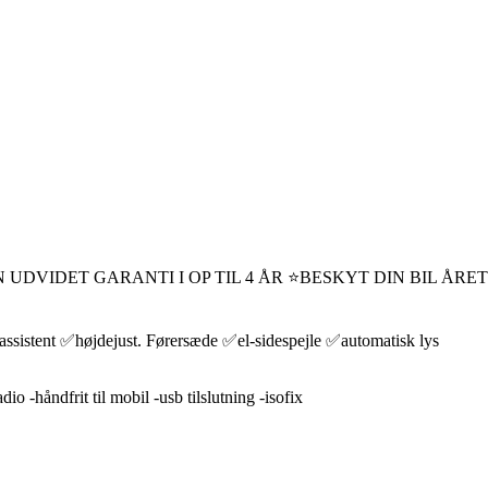
DVIDET GARANTI I OP TIL 4 ÅR ⭐BESKYT DIN BIL ÅRE
ssistent ✅højdejust. Førersæde ✅el-sidespejle ✅automatisk lys
 -håndfrit til mobil -usb tilslutning -isofix