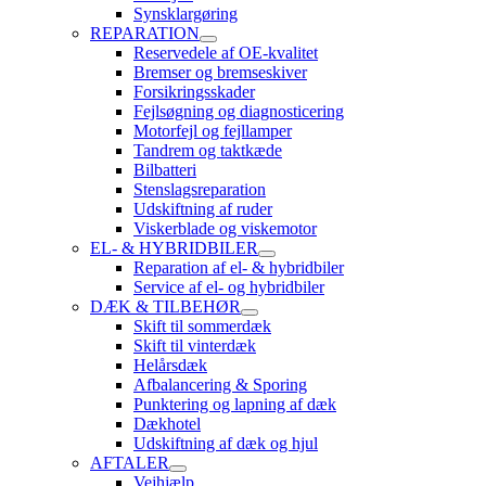
Synsklargøring
REPARATION
Reservedele af OE-kvalitet
Bremser og bremseskiver
Forsikringsskader
Fejlsøgning og diagnosticering
Motorfejl og fejllamper
Tandrem og taktkæde
Bilbatteri
Stenslagsreparation
Udskiftning af ruder
Viskerblade og viskemotor
EL- & HYBRIDBILER
Reparation af el- & hybridbiler
Service af el- og hybridbiler
DÆK & TILBEHØR
Skift til sommerdæk
Skift til vinterdæk
Helårsdæk
Afbalancering & Sporing
Punktering og lapning af dæk
Dækhotel
Udskiftning af dæk og hjul
AFTALER
Vejhjælp