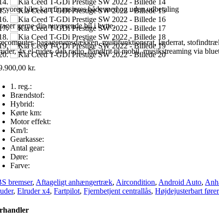
le vores biler kan finansieres både med og uden udbetaling
 tager gerne din nuværende bil i bytte.
ecomputer, bagagerumsdækken, multifunktionsrat, læderrat, stofindtræk, hø
ruder, 4x el-ruder, dab radio, håndfrit til mobil, musikstreaming via blu
9.900,00
kr.
1. reg.:
Brændstof:
Hybrid:
Kørte km:
Motor effekt:
Km/l:
Gearkasse:
Antal gear:
Døre:
Farve:
S bremser
,
Aftageligt anhængertræk
,
Aircondition
,
Android Auto
,
Anh
ruder
,
Elruder x4
,
Fartpilot
,
Fjernbetjent centrallås
,
Højdejusterbart føre
rhandler