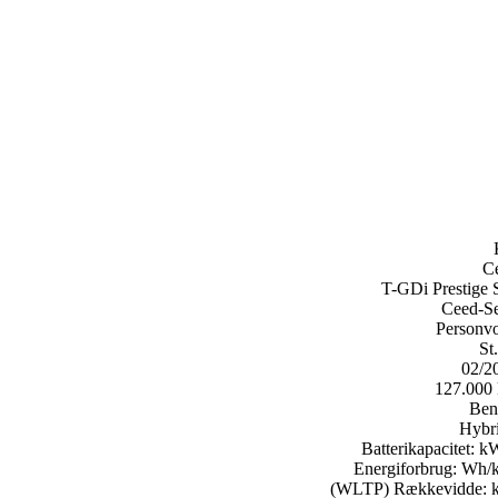
C
T-GDi Prestige
Ceed-Se
Personv
St
02/2
127.000
Ben
Hybri
Batterikapacitet:
k
Energiforbrug:
Wh/
(WLTP) Rækkevidde: