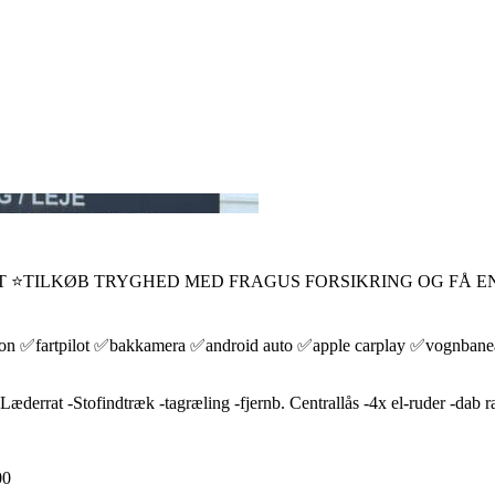
⭐TILKØB TRYGHED MED FRAGUS FORSIKRING OG FÅ EN U
ition ✅fartpilot ✅bakkamera ✅android auto ✅apple carplay ✅vognbanea
rat -Stofindtræk -tagræling -fjernb. Centrallås -4x el-ruder -dab radio
00