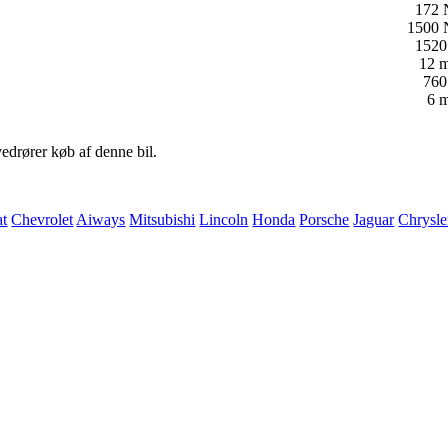
172
1500
1520 
12 m
760 
6 m
vedrører køb af denne bil.
at
Chevrolet
Aiways
Mitsubishi
Lincoln
Honda
Porsche
Jaguar
Chrysle