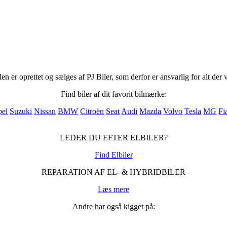
n er oprettet og sælges af PJ Biler, som derfor er ansvarlig for alt der 
Find biler af dit favorit bilmærke:
el
Suzuki
Nissan
BMW
Citroën
Seat
Audi
Mazda
Volvo
Tesla
MG
Fi
LEDER DU EFTER ELBILER?
Find Elbiler
REPARATION AF EL- & HYBRIDBILER
Læs mere
Andre har også kigget på: