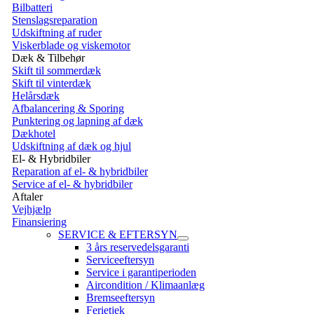
Bilbatteri
Stenslagsreparation
Udskiftning af ruder
Viskerblade og viskemotor
Dæk & Tilbehør
Skift til sommerdæk
Skift til vinterdæk
Helårsdæk
Afbalancering & Sporing
Punktering og lapning af dæk
Dækhotel
Udskiftning af dæk og hjul
El- & Hybridbiler
Reparation af el- & hybridbiler
Service af el- & hybridbiler
Aftaler
Vejhjælp
Finansiering
SERVICE & EFTERSYN
3 års reservedelsgaranti
Serviceeftersyn
Service i garantiperioden
Aircondition / Klimaanlæg
Bremseeftersyn
Ferietjek