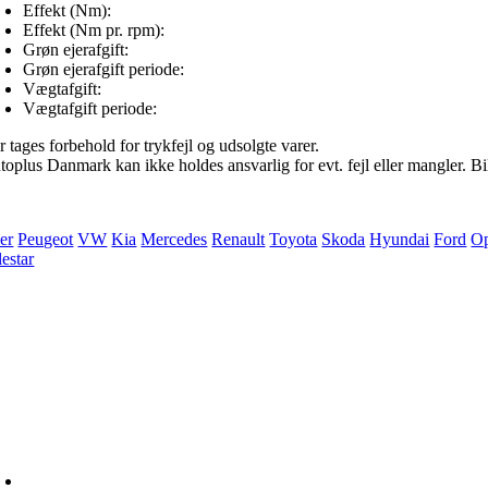
Effekt (Nm):
Effekt (Nm pr. rpm):
Grøn ejerafgift:
Grøn ejerafgift periode:
Vægtafgift:
Vægtafgift periode:
 tages forbehold for trykfejl og udsolgte varer.
oplus Danmark kan ikke holdes ansvarlig for evt. fejl eller mangler. Bile
ler
Peugeot
VW
Kia
Mercedes
Renault
Toyota
Skoda
Hyundai
Ford
Op
lestar