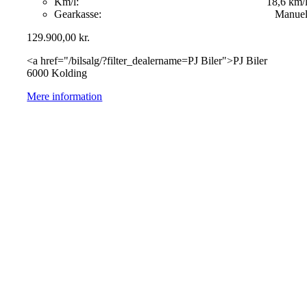
Km/l:
18,6 km/
Gearkasse:
Manue
129.900,00
kr.
<a href="/bilsalg/?filter_dealername=PJ Biler">PJ Biler
6000 Kolding
Mere information