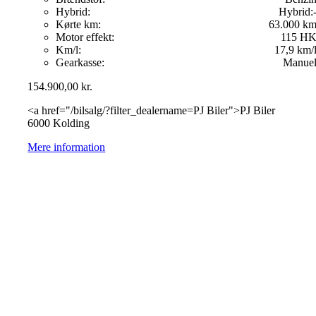
Hybrid:
Hybrid:
Kørte km:
63.000 k
Motor effekt:
115 H
Km/l:
17,9 km/
Gearkasse:
Manue
154.900,00
kr.
<a href="/bilsalg/?filter_dealername=PJ Biler">PJ Biler
6000 Kolding
Mere information