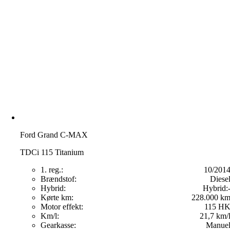
Ford Grand C-MAX
TDCi 115 Titanium
1. reg.:
10/201
Brændstof:
Diese
Hybrid:
Hybrid:
Kørte km:
228.000 k
Motor effekt:
115 H
Km/l:
21,7 km/
Gearkasse:
Manue