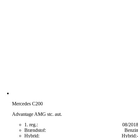
Mercedes C200
Advantage AMG stc. aut.
1. reg.:
08/201
Brændstof:
Benzi
Hybrid:
Hybrid: