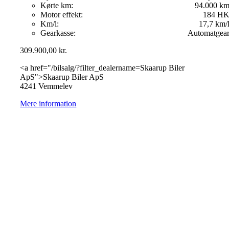
Kørte km:
94.000 k
Motor effekt:
184 H
Km/l:
17,7 km/
Gearkasse:
Automatgea
309.900,00
kr.
<a href="/bilsalg/?filter_dealername=Skaarup Biler
ApS">Skaarup Biler ApS
4241 Vemmelev
Mere information