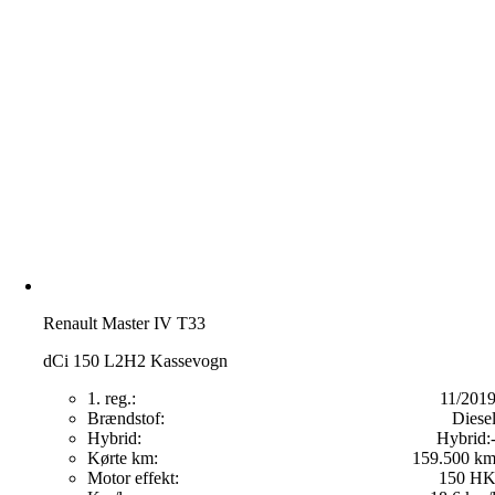
Renault Master IV T33
dCi 150 L2H2 Kassevogn
1. reg.:
11/201
Brændstof:
Diese
Hybrid:
Hybrid:
Kørte km:
159.500 k
Motor effekt:
150 H