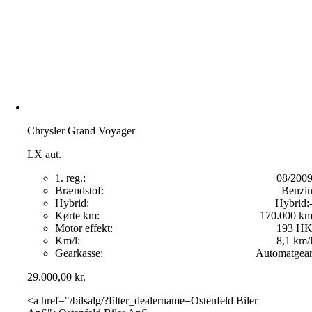
Chrysler Grand Voyager
LX aut.
1. reg.:
08/200
Brændstof:
Benzi
Hybrid:
Hybrid:
Kørte km:
170.000 k
Motor effekt:
193 H
Km/l:
8,1 km/
Gearkasse:
Automatgea
29.000,00
kr.
<a href="/bilsalg/?filter_dealername=Ostenfeld Biler