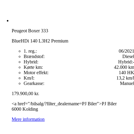
Peugeot Boxer 333
BlueHDi 140 L3H2 Premium
1. reg.:
06/202
Brændstof:
Diese
Hybrid:
Hybrid:
Kørte km:
42.000 k
Motor effekt:
140 H
Km/l:
13,2 km/
Gearkasse:
Manue
179.900,00
kr.
<a href="/bilsalg/?filter_dealername=PJ Biler">PJ Biler
6000 Kolding
Mere information