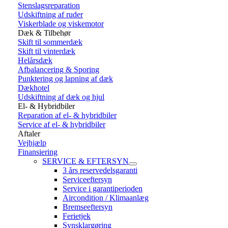
Stenslagsreparation
Udskiftning af ruder
Viskerblade og viskemotor
Dæk & Tilbehør
Skift til sommerdæk
Skift til vinterdæk
Helårsdæk
Afbalancering & Sporing
Punktering og lapning af dæk
Dækhotel
Udskiftning af dæk og hjul
El- & Hybridbiler
Reparation af el- & hybridbiler
Service af el- & hybridbiler
Aftaler
Vejhjælp
Finansiering
SERVICE & EFTERSYN
3 års reservedelsgaranti
Serviceeftersyn
Service i garantiperioden
Aircondition / Klimaanlæg
Bremseeftersyn
Ferietjek
Synsklargøring