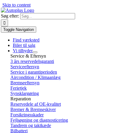
Skip to content
Søg efter:
Toggle Navigation
Find værksted
Biler til salg
Vi tilbyder
Service & Eftersyn
3 års reservedelsgaranti
Serviceeftersyn
Service i garantiperioden
Aircondition / Klimaanlæg
Bremseeftersyn
Ferietjek
Synsklargøring
Reparation
Reservedele af OE-kvalitet
Bremer & Bremseskiver
Forsikringsskader
Fejlsøgning og diagnosticering
Tandrem og taktkæde
Bilbatteri