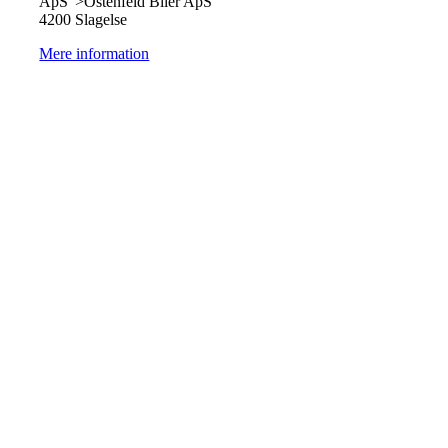
ApS">Ostenfeld Biler ApS
4200 Slagelse
Mere information