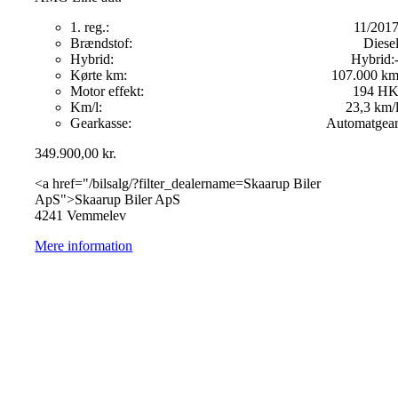
1. reg.:
11/201
Brændstof:
Diese
Hybrid:
Hybrid:
Kørte km:
107.000 k
Motor effekt:
194 H
Km/l:
23,3 km/
Gearkasse:
Automatgea
349.900,00
kr.
<a href="/bilsalg/?filter_dealername=Skaarup Biler
ApS">Skaarup Biler ApS
4241 Vemmelev
Mere information