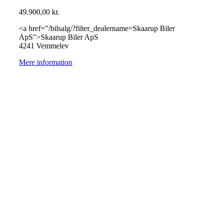
49.900,00
kr.
<a href="/bilsalg/?filter_dealername=Skaarup Biler
ApS">Skaarup Biler ApS
4241 Vemmelev
Mere information