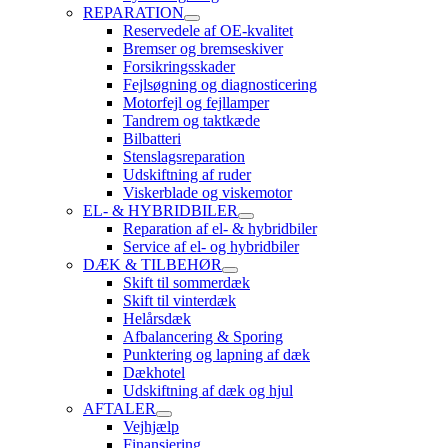
REPARATION
Reservedele af OE-kvalitet
Bremser og bremseskiver
Forsikringsskader
Fejlsøgning og diagnosticering
Motorfejl og fejllamper
Tandrem og taktkæde
Bilbatteri
Stenslagsreparation
Udskiftning af ruder
Viskerblade og viskemotor
EL- & HYBRIDBILER
Reparation af el- & hybridbiler
Service af el- og hybridbiler
DÆK & TILBEHØR
Skift til sommerdæk
Skift til vinterdæk
Helårsdæk
Afbalancering & Sporing
Punktering og lapning af dæk
Dækhotel
Udskiftning af dæk og hjul
AFTALER
Vejhjælp
Finansiering