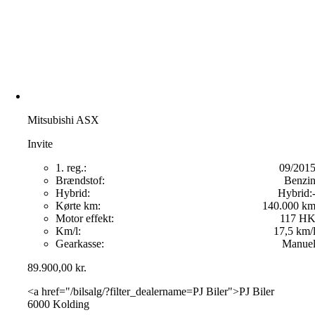
Mitsubishi ASX
Invite
1. reg.:
09/201
Brændstof:
Benzi
Hybrid:
Hybrid:
Kørte km:
140.000 k
Motor effekt:
117 H
Km/l:
17,5 km/
Gearkasse:
Manue
89.900,00
kr.
<a href="/bilsalg/?filter_dealername=PJ Biler">PJ Biler
6000 Kolding