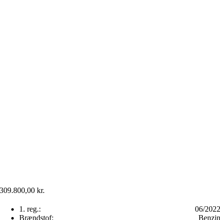
309.800,00
kr.
1. reg.:
06/202
Brændstof:
Benzi