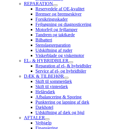
REPARATION
Reservedele af OE-kvalitet
Bremser og bremseskiver
Forsikringsskader
Fejlsøgning og diagnosticering
Motorfejl og fejllamper
Tandrem og taktkæde
Bilbatteri
Stenslagsreparation
Udskiftning af ruder
Viskerblade og viskemotor
EL- & HYBRIDBILER
Reparation af el- & hybridbiler
Service af el- og hybridbiler
DÆK & TILBEHØR
Skift til sommerdæk
Skift til vinterdæk
Helårsdæk
Afbalancering & Sporing
Punktering og lapning af dæk
Dækhotel
Udskiftning af dæk og hjul
AFTALER
Vejhjælp
Finansiering