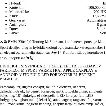
Hybrid:
E
Kørte km:
106.000 k
Motor effekt:
292 H
Km/l:
37,6 km/
Gearkasse:
Automatgea
Antal gear:
8 gea
Døre:
5 dør
Farve:
Sor
🔥🚘 BMW 330e 2,0 Touring M-Sport aut. kombinerer sportslige M-
Sport-detaljer, plug-in hybridteknologi og dynamiske køreegenskaber i
en elegant og rummelig stationcar ⚡️💎 🏁 Komfort, stil og køreglæde i
absolut topklasse 🌟🚀
HIGHLIGHTS: SVINGBART TRÆK (ELEKTRISK) ADAPTIV
FARTPILOT M-SPORT VARME I RAT APPLE CARPLAY &
ANDROID AUTO FULD LED FORLYGTER EL BETJENT
BAGKLAP
kørecomputer, digitalt cockpit, multifunktionsrat, læderrat,
dellæderindtræk, højdejust. forsæder, mørk loftbeklædning, ambiente
belysning, 18" alufælge, el-sidespejle, LED kørelys, fuld LED
forlygter, svingbart træk (elektrisk), automatgear, ratgearskifte, varme i
rat, 3 zone klima, nøglefri tænding, adaptiv fartpilot, udv. temp. måler,