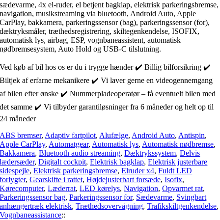
sædevarme, 4x el-ruder, el betjent bagklap, elektrisk parkeringsbremse,
navigation, musikstreaming via bluetooth, Android Auto, Apple
CarPlay, bakkamera, parkeringssensor (bag), parkeringssensor (for),
dæktryksmåler, træthedsregistrering, skiltegenkendelse, ISOFIX,
automatisk lys, airbag, ESP, vognbaneassistent, automatisk
nødbremsesystem, Auto Hold og USB-C tilslutning.
Ved køb af bil hos os er du i trygge hænder ✔️ Billig bilforsikring ✔️
Biltjek af erfarne mekanikere ✔️ Vi laver gerne en videogennemgang
af bilen efter ønske ✔️ Nummerpladeoperatør – få eventuelt bilen med
det samme ✔️ Vi tilbyder garantiløsninger fra 6 måneder og helt op til
24 måneder
ABS bremser
,
Adaptiv fartpilot
,
Alufælge
,
Android Auto
,
Antispin
,
Apple CarPlay
,
Automatgear
,
Automatisk lys
,
Automatisk nødbremse
,
Bakkamera
,
Bluetooth audio streaming
,
Dæktrykssystem
,
Delvis
lædersæder
,
Digitalt cockpit
,
Elektrisk bagklap
,
Elektrisk justerbare
sidespejle
,
Elektrisk parkeringsbremse
,
Elruder x4
,
Fuldt LED
forlygter
,
Gearskifte i rattet
,
Højdejusterbart forsæde
,
Isofix
,
Kørecomputer
,
Læderrat
,
LED kørelys
,
Navigation
,
Opvarmet rat
,
Parkeringssensor bag
,
Parkeringssensor for
,
Sædevarme
,
Svingbart
anhængertræk elektrisk
,
Træthedsovervågning
,
Trafikskiltgenkendelse
,
Vognbaneassistance
::