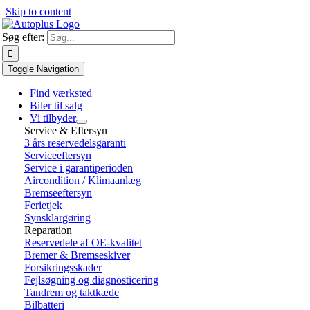
Skip to content
Søg efter:
Toggle Navigation
Find værksted
Biler til salg
Vi tilbyder
Service & Eftersyn
3 års reservedelsgaranti
Serviceeftersyn
Service i garantiperioden
Aircondition / Klimaanlæg
Bremseeftersyn
Ferietjek
Synsklargøring
Reparation
Reservedele af OE-kvalitet
Bremer & Bremseskiver
Forsikringsskader
Fejlsøgning og diagnosticering
Tandrem og taktkæde
Bilbatteri