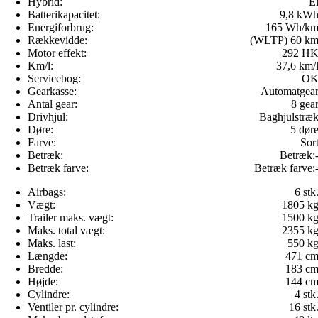
Hybrid:
E
Batterikapacitet:
9,8 kW
Energiforbrug:
165 Wh/k
Rækkevidde:
(WLTP) 60 k
Motor effekt:
292 H
Km/l:
37,6 km/
Servicebog:
O
Gearkasse:
Automatgea
Antal gear:
8 gea
Drivhjul:
Baghjulstræ
Døre:
5 dør
Farve:
Sor
Betræk:
Betræk:
Betræk farve:
Betræk farve:
Airbags:
6 stk
Vægt:
1805 k
Trailer maks. vægt:
1500 k
Maks. total vægt:
2355 k
Maks. last:
550 k
Længde:
471 c
Bredde:
183 c
Højde:
144 c
Cylindre:
4 stk
Ventiler pr. cylindre:
16 stk