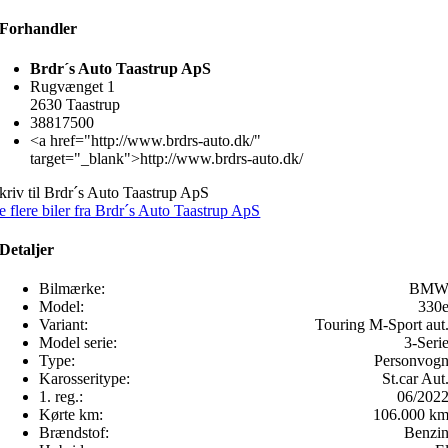
Forhandler
Brdr´s Auto Taastrup ApS
Rugvænget 1
2630 Taastrup
38817500
<a href="http://www.brdrs-auto.dk/"
target="_blank">http://www.brdrs-auto.dk/
kriv til Brdr´s Auto Taastrup ApS
e flere biler fra Brdr´s Auto Taastrup ApS
Detaljer
Bilmærke:
BM
Model:
330
Variant:
Touring M-Sport aut
Model serie:
3-Seri
Type:
Personvog
Karosseritype:
St.car Aut
1. reg.:
06/202
Kørte km:
106.000 k
Brændstof:
Benzi