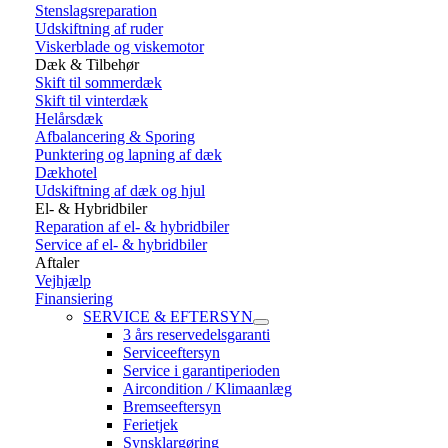
Stenslagsreparation
Udskiftning af ruder
Viskerblade og viskemotor
Dæk & Tilbehør
Skift til sommerdæk
Skift til vinterdæk
Helårsdæk
Afbalancering & Sporing
Punktering og lapning af dæk
Dækhotel
Udskiftning af dæk og hjul
El- & Hybridbiler
Reparation af el- & hybridbiler
Service af el- & hybridbiler
Aftaler
Vejhjælp
Finansiering
SERVICE & EFTERSYN
3 års reservedelsgaranti
Serviceeftersyn
Service i garantiperioden
Aircondition / Klimaanlæg
Bremseeftersyn
Ferietjek
Synsklargøring