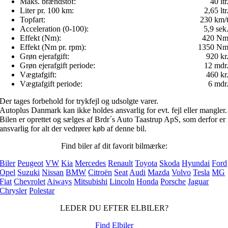
Maks. brændstof:
40 ltr
Liter pr. 100 km:
2,65 ltr
Topfart:
230 km/
Acceleration (0-100):
5,9 sek
Effekt (Nm):
420 N
Effekt (Nm pr. rpm):
1350 N
Grøn ejerafgift:
920 kr
Grøn ejerafgift periode:
12 mdr
Vægtafgift:
460 kr
Vægtafgift periode:
6 mdr
Der tages forbehold for trykfejl og udsolgte varer.
Autoplus Danmark kan ikke holdes ansvarlig for evt. fejl eller mangler.
Bilen er oprettet og sælges af Brdr´s Auto Taastrup ApS, som derfor er
ansvarlig for alt der vedrører køb af denne bil.
Find biler af dit favorit bilmærke:
Biler
Peugeot
VW
Kia
Mercedes
Renault
Toyota
Skoda
Hyundai
Ford
Opel
Suzuki
Nissan
BMW
Citroën
Seat
Audi
Mazda
Volvo
Tesla
MG
Fiat
Chevrolet
Aiways
Mitsubishi
Lincoln
Honda
Porsche
Jaguar
Chrysler
Polestar
LEDER DU EFTER ELBILER?
Find Elbiler