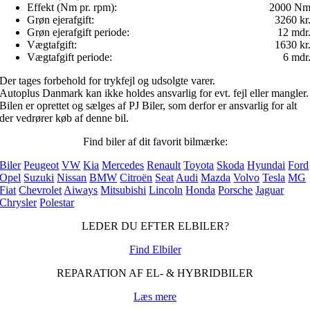
Effekt (Nm pr. rpm):
2000 N
Grøn ejerafgift:
3260 kr
Grøn ejerafgift periode:
12 mdr
Vægtafgift:
1630 kr
Vægtafgift periode:
6 mdr
Der tages forbehold for trykfejl og udsolgte varer.
Autoplus Danmark kan ikke holdes ansvarlig for evt. fejl eller mangler.
Bilen er oprettet og sælges af PJ Biler, som derfor er ansvarlig for alt
der vedrører køb af denne bil.
Find biler af dit favorit bilmærke:
Biler
Peugeot
VW
Kia
Mercedes
Renault
Toyota
Skoda
Hyundai
Ford
Opel
Suzuki
Nissan
BMW
Citroën
Seat
Audi
Mazda
Volvo
Tesla
MG
Fiat
Chevrolet
Aiways
Mitsubishi
Lincoln
Honda
Porsche
Jaguar
Chrysler
Polestar
LEDER DU EFTER ELBILER?
Find Elbiler
REPARATION AF EL- & HYBRIDBILER
Læs mere