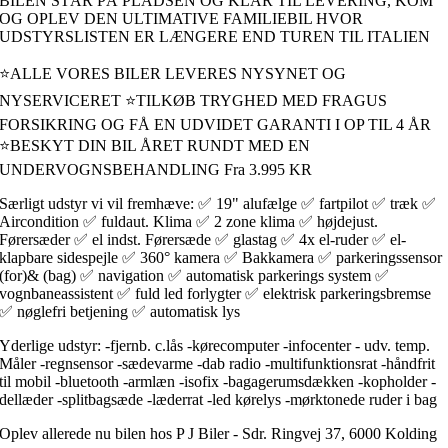
BILEN STÅR PÅ PLADSEN OG KLAR TIL LEVERING, KOM
OG OPLEV DEN ULTIMATIVE FAMILIEBIL HVOR
UDSTYRSLISTEN ER LÆNGERE END TUREN TIL ITALIEN
⭐ALLE VORES BILER LEVERES NYSYNET OG
NYSERVICERET ⭐TILKØB TRYGHED MED FRAGUS
FORSIKRING OG FÅ EN UDVIDET GARANTI I OP TIL 4 ÅR
⭐BESKYT DIN BIL ÅRET RUNDT MED EN
UNDERVOGNSBEHANDLING Fra 3.995 KR
Særligt udstyr vi vil fremhæve: ✅ 19" alufælge ✅ fartpilot ✅ træk ✅
Aircondition ✅ fuldaut. Klima ✅ 2 zone klima ✅ højdejust.
Førersæder ✅ el indst. Førersæde ✅ glastag ✅ 4x el-ruder ✅ el-
klapbare sidespejle ✅ 360° kamera ✅ Bakkamera ✅ parkeringssensor
(for)& (bag) ✅ navigation ✅ automatisk parkerings system ✅
vognbaneassistent ✅ fuld led forlygter ✅ elektrisk parkeringsbremse
✅ nøglefri betjening ✅ automatisk lys
Yderlige udstyr: -fjernb. c.lås -kørecomputer -infocenter - udv. temp.
Måler -regnsensor -sædevarme -dab radio -multifunktionsrat -håndfrit
til mobil -bluetooth -armlæn -isofix -bagagerumsdækken -kopholder -
dellæder -splitbagsæde -læderrat -led kørelys -mørktonede ruder i bag
Oplev allerede nu bilen hos P J Biler - Sdr. Ringvej 37, 6000 Kolding