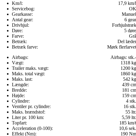
Km/l:
17,9 km/
Servicebog:
O
Gearkasse:
Manue
Antal gear:
6 gea
Drivhjul:
Forhjulstræ
Døre:
5 dør
Farve:
Gr
Betræk:
Del læde
Betræk farve:
Mørk flerfarve
Airbags:
Airbags:
stk.
Vægt:
1318 k
Trailer maks. vægt:
1200 k
Maks. total vægt:
1860 k
Maks. last:
542 k
Længde:
439 c
Bredde:
181 c
Højde:
159 c
Cylindre:
4 stk
Ventiler pr. cylindre:
16 stk
Maks. brændstof:
55 ltr
Liter pr. 100 km:
5,59 ltr
Topfart:
185 km/
Acceleration (0-100):
10,6 sek
Effekt (Nm):
190 N