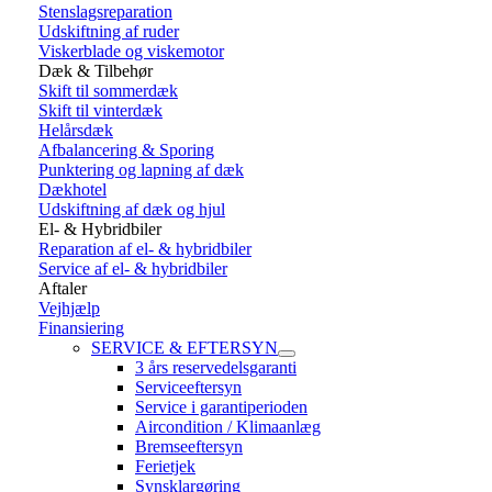
Stenslagsreparation
Udskiftning af ruder
Viskerblade og viskemotor
Dæk & Tilbehør
Skift til sommerdæk
Skift til vinterdæk
Helårsdæk
Afbalancering & Sporing
Punktering og lapning af dæk
Dækhotel
Udskiftning af dæk og hjul
El- & Hybridbiler
Reparation af el- & hybridbiler
Service af el- & hybridbiler
Aftaler
Vejhjælp
Finansiering
SERVICE & EFTERSYN
3 års reservedelsgaranti
Serviceeftersyn
Service i garantiperioden
Aircondition / Klimaanlæg
Bremseeftersyn
Ferietjek
Synsklargøring