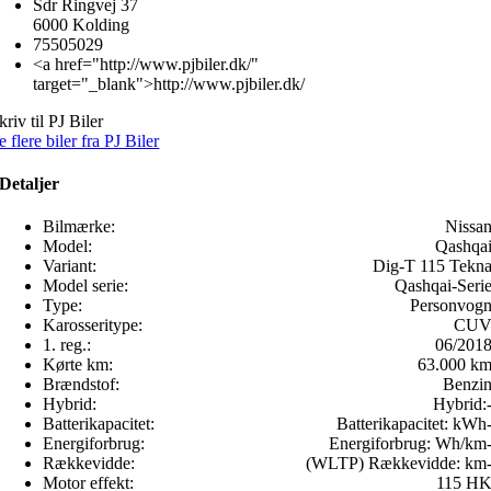
Sdr Ringvej 37
6000 Kolding
75505029
<a href="http://www.pjbiler.dk/"
target="_blank">http://www.pjbiler.dk/
kriv til PJ Biler
e flere biler fra PJ Biler
Detaljer
Bilmærke:
Nissa
Model:
Qashqa
Variant:
Dig-T 115 Tekn
Model serie:
Qashqai-Seri
Type:
Personvog
Karosseritype:
CU
1. reg.:
06/201
Kørte km:
63.000 k
Brændstof:
Benzi
Hybrid:
Hybrid:
Batterikapacitet:
Batterikapacitet:
kWh
Energiforbrug:
Energiforbrug:
Wh/km
Rækkevidde:
(WLTP) Rækkevidde:
km
Motor effekt:
115 H