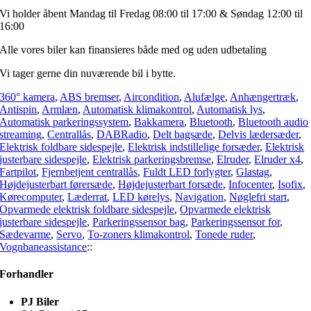
Vi holder åbent Mandag til Fredag 08:00 til 17:00 & Søndag 12:00 til
16:00
Alle vores biler kan finansieres både med og uden udbetaling
Vi tager gerne din nuværende bil i bytte.
360° kamera
,
ABS bremser
,
Aircondition
,
Alufælge
,
Anhængertræk
,
Antispin
,
Armlæn
,
Automatisk klimakontrol
,
Automatisk lys
,
Automatisk parkeringssystem
,
Bakkamera
,
Bluetooth
,
Bluetooth audio
streaming
,
Centrallås
,
DABRadio
,
Delt bagsæde
,
Delvis lædersæder
,
Elektrisk foldbare sidespejle
,
Elektrisk indstillelige forsæder
,
Elektrisk
justerbare sidespejle
,
Elektrisk parkeringsbremse
,
Elruder
,
Elruder x4
,
Fartpilot
,
Fjernbetjent centrallås
,
Fuldt LED forlygter
,
Glastag
,
Højdejusterbart førersæde
,
Højdejusterbart forsæde
,
Infocenter
,
Isofix
,
Kørecomputer
,
Læderrat
,
LED kørelys
,
Navigation
,
Nøglefri start
,
Opvarmede elektrisk foldbare sidespejle
,
Opvarmede elektrisk
justerbare sidespejle
,
Parkeringssensor bag
,
Parkeringssensor for
,
Sædevarme
,
Servo
,
To-zoners klimakontrol
,
Tonede ruder
,
Vognbaneassistance
::
Forhandler
PJ Biler