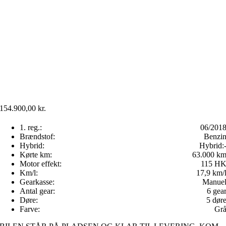
154.900,00
kr.
1. reg.:
06/201
Brændstof:
Benzi
Hybrid:
Hybrid:
Kørte km:
63.000 k
Motor effekt:
115 H
Km/l:
17,9 km/
Gearkasse:
Manue
Antal gear:
6 gea
Døre:
5 dør
Farve:
Gr