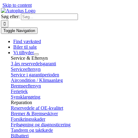
Skip to content
Søg efter:
Toggle Navigation
Find værksted
Biler til salg
Vi tilbyder
Service & Eftersyn
3 års reservedelsgaranti
Serviceeftersyn
Service i garantiperioden
Aircondition / Klimaanlæg
Bremseeftersyn
Ferietjek
Synsklargøring
Reparation
Reservedele af OE-kvalitet
Bremer & Bremseskiver
Forsikringsskader
Fejlsøgning og diagnosticering
Tandrem og taktkæde
Bilbatteri