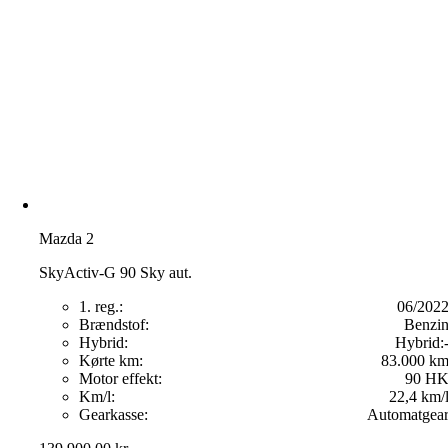
Mazda 2
SkyActiv-G 90 Sky aut.
1. reg.:
06/202
Brændstof:
Benzi
Hybrid:
Hybrid:
Kørte km:
83.000 k
Motor effekt:
90 H
Km/l:
22,4 km/
Gearkasse:
Automatgea