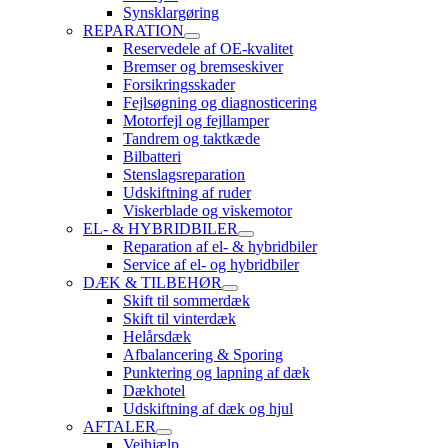
Synsklargøring
REPARATION
Reservedele af OE-kvalitet
Bremser og bremseskiver
Forsikringsskader
Fejlsøgning og diagnosticering
Motorfejl og fejllamper
Tandrem og taktkæde
Bilbatteri
Stenslagsreparation
Udskiftning af ruder
Viskerblade og viskemotor
EL- & HYBRIDBILER
Reparation af el- & hybridbiler
Service af el- og hybridbiler
DÆK & TILBEHØR
Skift til sommerdæk
Skift til vinterdæk
Helårsdæk
Afbalancering & Sporing
Punktering og lapning af dæk
Dækhotel
Udskiftning af dæk og hjul
AFTALER
Vejhjælp