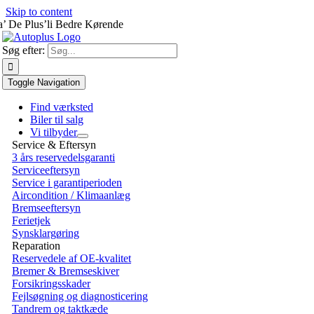
Skip to content
a’ De Plus’li Bedre Kørende
Søg efter:
Toggle Navigation
Find værksted
Biler til salg
Vi tilbyder
Service & Eftersyn
3 års reservedelsgaranti
Serviceeftersyn
Service i garantiperioden
Aircondition / Klimaanlæg
Bremseeftersyn
Ferietjek
Synsklargøring
Reparation
Reservedele af OE-kvalitet
Bremer & Bremseskiver
Forsikringsskader
Fejlsøgning og diagnosticering
Tandrem og taktkæde