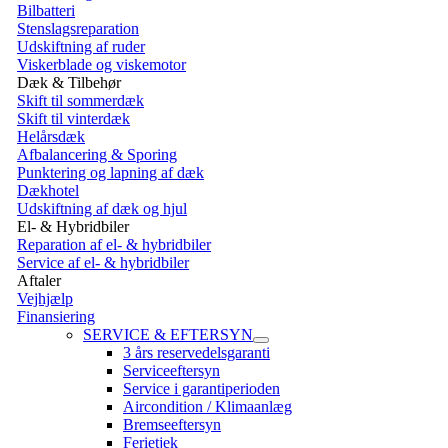
Bilbatteri
Stenslagsreparation
Udskiftning af ruder
Viskerblade og viskemotor
Dæk & Tilbehør
Skift til sommerdæk
Skift til vinterdæk
Helårsdæk
Afbalancering & Sporing
Punktering og lapning af dæk
Dækhotel
Udskiftning af dæk og hjul
El- & Hybridbiler
Reparation af el- & hybridbiler
Service af el- & hybridbiler
Aftaler
Vejhjælp
Finansiering
SERVICE & EFTERSYN
3 års reservedelsgaranti
Serviceeftersyn
Service i garantiperioden
Aircondition / Klimaanlæg
Bremseeftersyn
Ferietjek