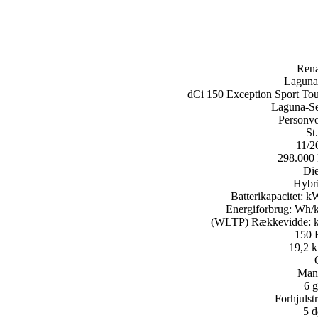
Rena
Laguna 
dCi 150 Exception Sport Tou
Laguna-Se
Personv
St
11/2
298.000
Die
Hybri
Batterikapacitet:
k
Energiforbrug:
Wh/
(WLTP) Rækkevidde:
150
19,2 k
Man
6 g
Forhjulst
5 d