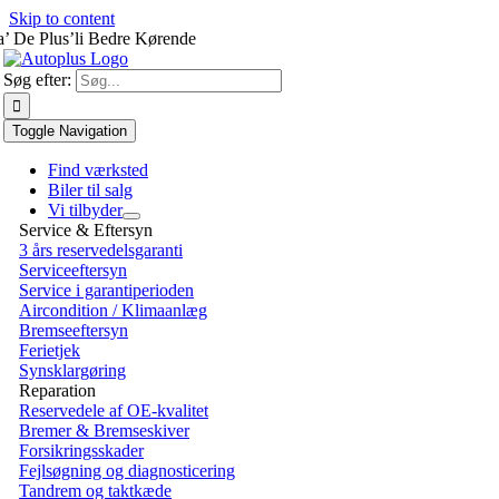
Skip to content
a’ De Plus’li Bedre Kørende
Søg efter:
Toggle Navigation
Find værksted
Biler til salg
Vi tilbyder
Service & Eftersyn
3 års reservedelsgaranti
Serviceeftersyn
Service i garantiperioden
Aircondition / Klimaanlæg
Bremseeftersyn
Ferietjek
Synsklargøring
Reparation
Reservedele af OE-kvalitet
Bremer & Bremseskiver
Forsikringsskader
Fejlsøgning og diagnosticering
Tandrem og taktkæde