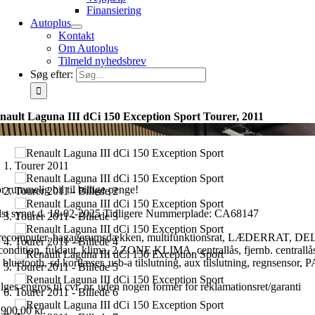
Finansiering
Autoplus
Kontakt
Om Autoplus
Tilmeld nyhedsbrev
Søg efter:
nault Laguna III dCi 150 Exception Sport Tourer, 2011
r rummelig bil til billige penge!
dst synet d. 18-02-2025 Tidligere Nummerplade: CA68147
recomputer, bagagerumsdækken, multifunktionsrat, LÆDERRAT, D
rcondition, fuldaut. klima, 2 ZONE KLIMA, centrallås, fjernb. centra
a bluetooth, sd kortlæser, usb-a tilslutning, aux tilslutning, regns
lges engros til cvr. nr. uden nogen former for reklamationsret/garanti
.900,00
kr.