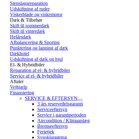
Stenslagsreparation
Udskiftning af ruder
Viskerblade og viskemotor
Dæk & Tilbehør
Skift til sommerdæk
Skift til vinterdæk
Helårsdæk
Afbalancering & Sporing
Punktering og lapning af dæk
Dækhotel
Udskiftning af dæk og hjul
El- & Hybridbiler
Reparation af el- & hybridbiler
Service af el- & hybridbiler
Aftaler
Vejhjælp
Finansiering
SERVICE & EFTERSYN
3 års reservedelsgaranti
Serviceeftersyn
Service i garantiperioden
Aircondition / Klimaanlæg
Bremseeftersyn
Ferietjek
Synsklargøring