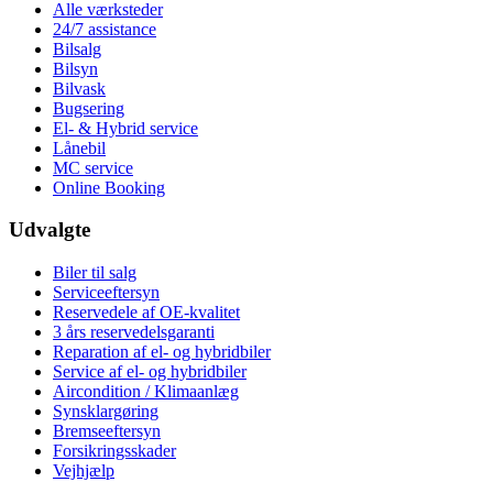
Alle værksteder
24/7 assistance
Bilsalg
Bilsyn
Bilvask
Bugsering
El- & Hybrid service
Lånebil
MC service
Online Booking
Udvalgte
Biler til salg
Serviceeftersyn
Reservedele af OE-kvalitet
3 års reservedelsgaranti
Reparation af el- og hybridbiler
Service af el- og hybridbiler
Aircondition / Klimaanlæg
Synsklargøring
Bremseeftersyn
Forsikringsskader
Vejhjælp