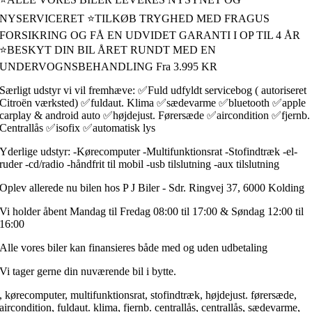
NYSERVICERET ⭐TILKØB TRYGHED MED FRAGUS
FORSIKRING OG FÅ EN UDVIDET GARANTI I OP TIL 4 ÅR
⭐BESKYT DIN BIL ÅRET RUNDT MED EN
UNDERVOGNSBEHANDLING Fra 3.995 KR
Særligt udstyr vi vil fremhæve: ✅Fuld udfyldt servicebog ( autoriseret
Citroën værksted) ✅fuldaut. Klima ✅sædevarme ✅bluetooth ✅apple
carplay & android auto ✅højdejust. Førersæde ✅aircondition ✅fjernb.
Centrallås ✅isofix ✅automatisk lys
Yderlige udstyr: -Kørecomputer -Multifunktionsrat -Stofindtræk -el-
ruder -cd/radio -håndfrit til mobil -usb tilslutning -aux tilslutning
Oplev allerede nu bilen hos P J Biler - Sdr. Ringvej 37, 6000 Kolding
Vi holder åbent Mandag til Fredag 08:00 til 17:00 & Søndag 12:00 til
16:00
Alle vores biler kan finansieres både med og uden udbetaling
Vi tager gerne din nuværende bil i bytte.
, kørecomputer, multifunktionsrat, stofindtræk, højdejust. førersæde,
aircondition, fuldaut. klima, fjernb. centrallås, centrallås, sædevarme,