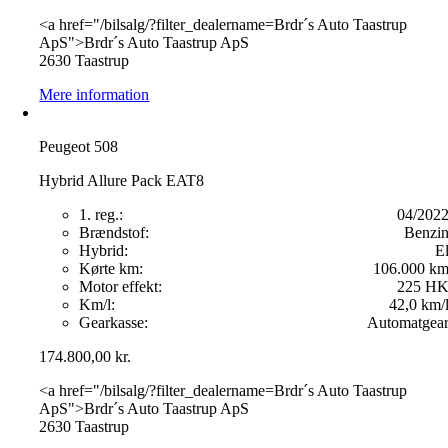
<a href="/bilsalg/?filter_dealername=Brdr´s Auto Taastrup
ApS">Brdr´s Auto Taastrup ApS
2630 Taastrup
Mere information
Peugeot 508
Hybrid Allure Pack EAT8
1. reg.:
04/202
Brændstof:
Benzi
Hybrid:
E
Kørte km:
106.000 k
Motor effekt:
225 H
Km/l:
42,0 km/
Gearkasse:
Automatgea
174.800,00
kr.
<a href="/bilsalg/?filter_dealername=Brdr´s Auto Taastrup
ApS">Brdr´s Auto Taastrup ApS
2630 Taastrup