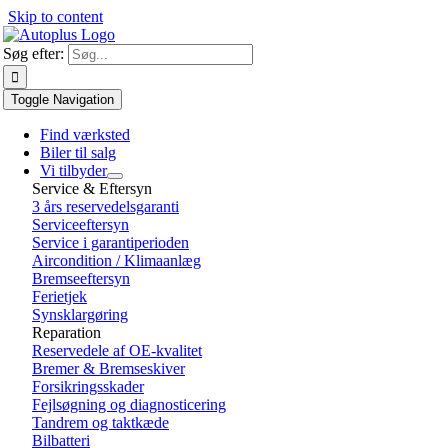
Skip to content
Søg efter:
Toggle Navigation
Find værksted
Biler til salg
Vi tilbyder
Service & Eftersyn
3 års reservedelsgaranti
Serviceeftersyn
Service i garantiperioden
Aircondition / Klimaanlæg
Bremseeftersyn
Ferietjek
Synsklargøring
Reparation
Reservedele af OE-kvalitet
Bremer & Bremseskiver
Forsikringsskader
Fejlsøgning og diagnosticering
Tandrem og taktkæde
Bilbatteri