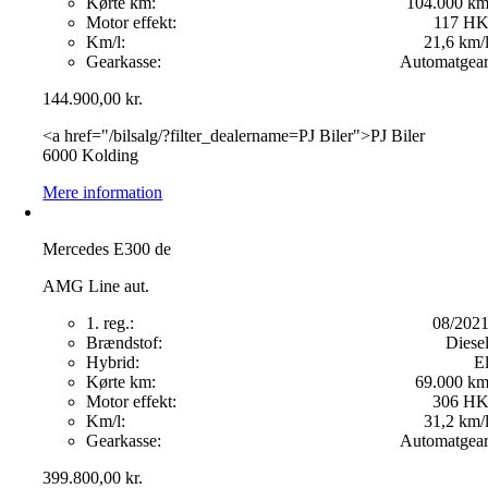
Kørte km:
104.000 k
Motor effekt:
117 H
Km/l:
21,6 km/
Gearkasse:
Automatgea
144.900,00
kr.
<a href="/bilsalg/?filter_dealername=PJ Biler">PJ Biler
6000 Kolding
Mere information
Mercedes E300 de
AMG Line aut.
1. reg.:
08/202
Brændstof:
Diese
Hybrid:
E
Kørte km:
69.000 k
Motor effekt:
306 H
Km/l:
31,2 km/
Gearkasse:
Automatgea
399.800,00
kr.