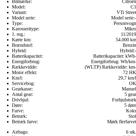
Bilmærke:
Citroë
Model:
C
Variant:
VTi Stree
Model serie:
Model serie:
Type:
Personvog
Karosseritype:
Mikr
1. reg.:
11/201
Kørte km:
54.000 k
Brændstof:
Benzi
Hybrid:
Hybrid:
Batterikapacitet:
Batterikapacitet:
kWh
Energiforbrug:
Energiforbrug:
Wh/km
Rækkevidde:
(WLTP) Rækkevidde:
km
Motor effekt:
72 H
Km/l:
29,7 km/
Servicebog:
O
Gearkasse:
Manue
Antal gear:
5 gea
Drivhjul:
Forhjulstræ
Døre:
5 dør
Farve:
Kok
Betræk:
Sto
Betræk farve:
Mørk flerfarve
Airbags:
6 stk