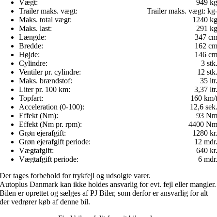
Vægt:
949 k
Trailer maks. vægt:
Trailer maks. vægt:
kg
Maks. total vægt:
1240 k
Maks. last:
291 k
Længde:
347 c
Bredde:
162 c
Højde:
146 c
Cylindre:
3 stk
Ventiler pr. cylindre:
12 stk
Maks. brændstof:
35 ltr
Liter pr. 100 km:
3,37 ltr
Topfart:
160 km/
Acceleration (0-100):
12,6 sek
Effekt (Nm):
93 N
Effekt (Nm pr. rpm):
4400 N
Grøn ejerafgift:
1280 kr
Grøn ejerafgift periode:
12 mdr
Vægtafgift:
640 kr
Vægtafgift periode:
6 mdr
Der tages forbehold for trykfejl og udsolgte varer.
Autoplus Danmark kan ikke holdes ansvarlig for evt. fejl eller mangler.
Bilen er oprettet og sælges af PJ Biler, som derfor er ansvarlig for alt
der vedrører køb af denne bil.