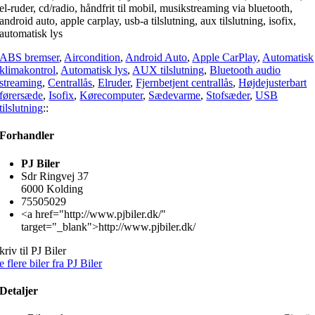
el-ruder, cd/radio, håndfrit til mobil, musikstreaming via bluetooth,
android auto, apple carplay, usb-a tilslutning, aux tilslutning, isofix,
automatisk lys
ABS bremser
,
Aircondition
,
Android Auto
,
Apple CarPlay
,
Automatisk
klimakontrol
,
Automatisk lys
,
AUX tilslutning
,
Bluetooth audio
streaming
,
Centrallås
,
Elruder
,
Fjernbetjent centrallås
,
Højdejusterbart
førersæde
,
Isofix
,
Kørecomputer
,
Sædevarme
,
Stofsæder
,
USB
tilslutning
::
Forhandler
PJ Biler
Sdr Ringvej 37
6000 Kolding
75505029
<a href="http://www.pjbiler.dk/"
target="_blank">http://www.pjbiler.dk/
kriv til PJ Biler
e flere biler fra PJ Biler
Detaljer