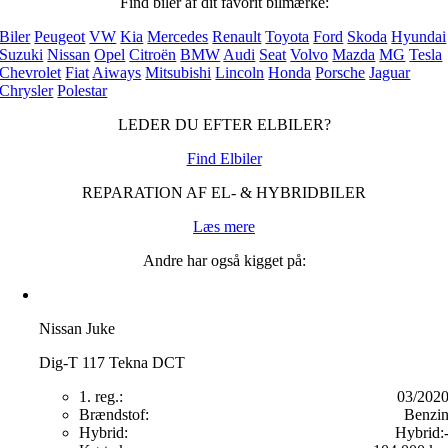
Find biler af dit favorit bilmærke:
Biler
Peugeot
VW
Kia
Mercedes
Renault
Toyota
Ford
Skoda
Hyundai
Suzuki
Nissan
Opel
Citroën
BMW
Audi
Seat
Volvo
Mazda
MG
Tesla
Chevrolet
Fiat
Aiways
Mitsubishi
Lincoln
Honda
Porsche
Jaguar
Chrysler
Polestar
LEDER DU EFTER ELBILER?
Find Elbiler
REPARATION AF EL- & HYBRIDBILER
Læs mere
Andre har også kigget på:
Nissan Juke
Dig-T 117 Tekna DCT
1. reg.:
03/202
Brændstof:
Benzi
Hybrid:
Hybrid: