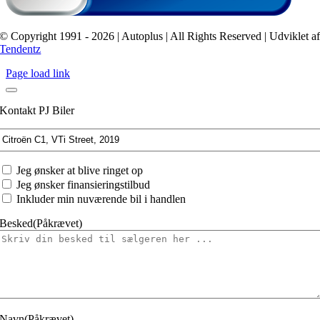
© Copyright 1991 - 2026 | Autoplus | All Rights Reserved | Udviklet a
Tendentz
Page load link
Kontakt PJ Biler
Interesseret
i:
Jeg
Jeg ønsker at blive ringet op
ønsker
Jeg ønsker finansieringstilbud
at
Inkluder min nuværende bil i handlen
Besked
(Påkrævet)
Navn
(Påkrævet)