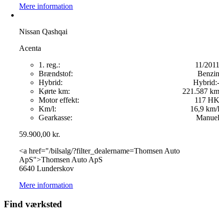
Mere information
Nissan Qashqai
Acenta
1. reg.:
11/201
Brændstof:
Benzi
Hybrid:
Hybrid:
Kørte km:
221.587 k
Motor effekt:
117 H
Km/l:
16,9 km/
Gearkasse:
Manue
59.900,00
kr.
<a href="/bilsalg/?filter_dealername=Thomsen Auto
ApS">Thomsen Auto ApS
6640 Lunderskov
Mere information
Find værksted