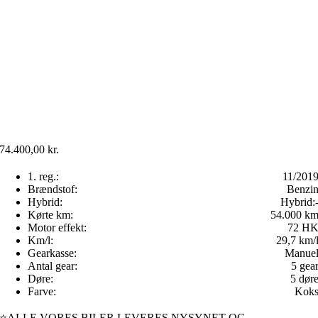
74.400,00
kr.
1. reg.:
11/201
Brændstof:
Benzi
Hybrid:
Hybrid:
Kørte km:
54.000 k
Motor effekt:
72 H
Km/l:
29,7 km/
Gearkasse:
Manue
Antal gear:
5 gea
Døre:
5 dør
Farve:
Kok
⭐ALLE VORES BILER LEVERES NYSYNET OG