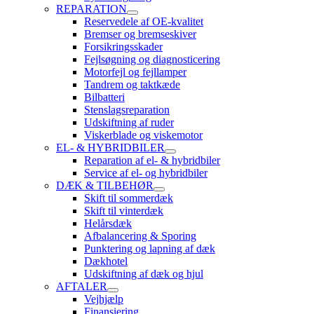
REPARATION
Reservedele af OE-kvalitet
Bremser og bremseskiver
Forsikringsskader
Fejlsøgning og diagnosticering
Motorfejl og fejllamper
Tandrem og taktkæde
Bilbatteri
Stenslagsreparation
Udskiftning af ruder
Viskerblade og viskemotor
EL- & HYBRIDBILER
Reparation af el- & hybridbiler
Service af el- og hybridbiler
DÆK & TILBEHØR
Skift til sommerdæk
Skift til vinterdæk
Helårsdæk
Afbalancering & Sporing
Punktering og lapning af dæk
Dækhotel
Udskiftning af dæk og hjul
AFTALER
Vejhjælp
Finansiering