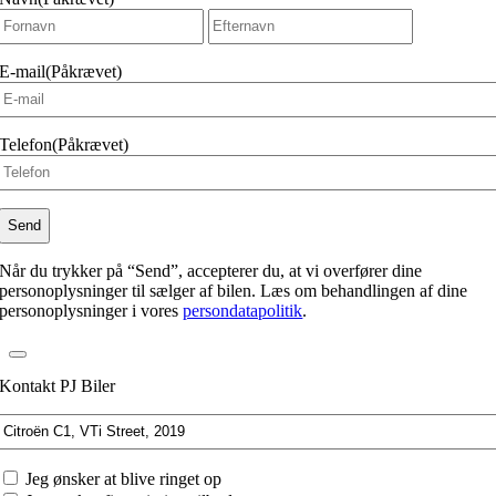
Fornavn
Efternavn
E-mail
(Påkrævet)
Telefon
(Påkrævet)
Når du trykker på “Send”, accepterer du, at vi overfører dine
personoplysninger til sælger af bilen. Læs om behandlingen af dine
personoplysninger i vores
persondatapolitik
.
Kontakt PJ Biler
Interesseret
i:
Jeg
Jeg ønsker at blive ringet op
ønsker