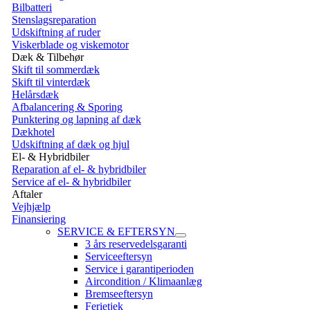
Bilbatteri
Stenslagsreparation
Udskiftning af ruder
Viskerblade og viskemotor
Dæk & Tilbehør
Skift til sommerdæk
Skift til vinterdæk
Helårsdæk
Afbalancering & Sporing
Punktering og lapning af dæk
Dækhotel
Udskiftning af dæk og hjul
El- & Hybridbiler
Reparation af el- & hybridbiler
Service af el- & hybridbiler
Aftaler
Vejhjælp
Finansiering
SERVICE & EFTERSYN
3 års reservedelsgaranti
Serviceeftersyn
Service i garantiperioden
Aircondition / Klimaanlæg
Bremseeftersyn
Ferietjek