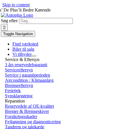
Skip to content
a’ De Plus’li Bedre Kørende
Søg efter:
Toggle Navigation
Find værksted
Biler til salg
Vi tilbyder
Service & Eftersyn
3 års reservedelsgaranti
Serviceeftersyn
Service i garantiperioden
Aircondition / Klimaanlæg
Bremseeftersyn
Ferietjek
Synsklargøring
Reparation
Reservedele af OE-kvalitet
Bremer & Bremseskiver
Forsikringsskader
Fejlsøgning og diagnosticering
Tandrem og taktkæde