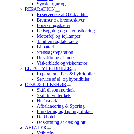
Synsklargøring
REPARATION
Reservedele af OE-kvalitet
Bremser og bremseskiver
Forsikringsskader
Fejlsøgning og diagnosticering
Motorfejl og fejllamper
Tandrem og taktkæde
Bilbatteri
Stenslagsreparation
Udskiftning af ruder
Viskerblade og viskemotor
EL- & HYBRIDBILER
Reparation af el- & hybridbiler
Service af el- og hybridbiler
DÆK & TILBEHØR
Skift til sommerdæk
Skift til vinterdæk
Helårsdæk
Afbalancering & Sporing
Punktering og lapning af dæk
Dækhotel
Udskiftning af dæk og hjul
AFTALER
Vejhjælp