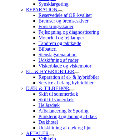
Synsklargøring
REPARATION
Reservedele af OE-kvalitet
Bremser og bremseskiver
Forsikringsskader
Fejlsøgning og diagnosticering
Motorfejl og fejllamper
Tandrem og taktkæde
Bilbatteri
Stenslagsreparation
Udskiftning af ruder
Viskerblade og viskemotor
EL- & HYBRIDBILER
Reparation af el- & hybridbiler
Service af el- og hybridbiler
DÆK & TILBEHØR
Skift til sommerdæk
Skift til vinterdæk
Helårsdæk
Afbalancering & Sporing
Punktering og lapning af dæk
Dækhotel
Udskiftning af dæk og hjul
AFTALER
Vejhjælp