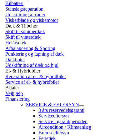
Bilbatteri
Stenslagsreparation
Udskiftning af ruder
Viskerblade og viskemotor
Dæk & Tilbehør
Skift til sommerdæk
Skift til vinterdæk
Helårsdæk
Afbalancering & Sporing
Punktering og lapning af dæk
Dækhotel
Udskiftning af dæk og hjul
El- & Hybridbiler
Reparation af el- & hybridbiler
Service af el- & hybridbiler
Aftaler
Vejhjælp
Finansiering
SERVICE & EFTERSYN
3 års reservedelsgaranti
Serviceeftersyn
Service i garantiperioden
Aircondition / Klimaanlæg
Bremseeftersyn
Ferietjek