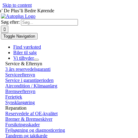
Skip to content
a’ De Plus’li Bedre Kørende
Søg efter:
Toggle Navigation
Find værksted
Biler til salg
Vi tilbyder
Service & Eftersyn
3 års reservedelsgaranti
Serviceeftersyn
Service i garantiperioden
Aircondition / Klimaanlæg
Bremseeftersyn
Ferietjek
Synsklargøring
Reparation
Reservedele af OE-kvalitet
Bremer & Bremseskiver
Forsikringsskader
Fejlsøgning og diagnosticering
Tandrem og taktkæde