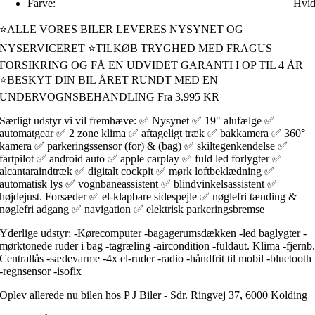
Farve:
Hvi
⭐ALLE VORES BILER LEVERES NYSYNET OG
NYSERVICERET ⭐TILKØB TRYGHED MED FRAGUS
FORSIKRING OG FÅ EN UDVIDET GARANTI I OP TIL 4 ÅR
⭐BESKYT DIN BIL ÅRET RUNDT MED EN
UNDERVOGNSBEHANDLING Fra 3.995 KR
Særligt udstyr vi vil fremhæve: ✅ Nysynet ✅ 19" alufælge ✅
automatgear ✅ 2 zone klima ✅ aftageligt træk ✅ bakkamera ✅ 360°
kamera ✅ parkeringssensor (for) & (bag) ✅ skiltegenkendelse ✅
fartpilot ✅ android auto ✅ apple carplay ✅ fuld led forlygter ✅
alcantaraindtræk ✅ digitalt cockpit ✅ mørk loftbeklædning ✅
automatisk lys ✅ vognbaneassistent ✅ blindvinkelsassistent ✅
højdejust. Forsæder ✅ el-klapbare sidespejle ✅ nøglefri tænding &
nøglefri adgang ✅ navigation ✅ elektrisk parkeringsbremse
Yderlige udstyr: -Kørecomputer -bagagerumsdækken -led baglygter -
mørktonede ruder i bag -tagræling -aircondition -fuldaut. Klima -fjernb
Centrallås -sædevarme -4x el-ruder -radio -håndfrit til mobil -bluetooth
-regnsensor -isofix
Oplev allerede nu bilen hos P J Biler - Sdr. Ringvej 37, 6000 Kolding