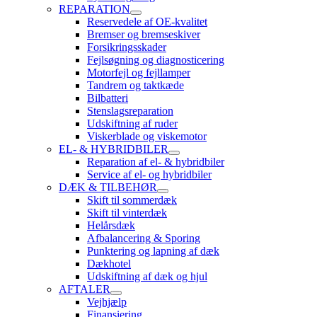
REPARATION
Reservedele af OE-kvalitet
Bremser og bremseskiver
Forsikringsskader
Fejlsøgning og diagnosticering
Motorfejl og fejllamper
Tandrem og taktkæde
Bilbatteri
Stenslagsreparation
Udskiftning af ruder
Viskerblade og viskemotor
EL- & HYBRIDBILER
Reparation af el- & hybridbiler
Service af el- og hybridbiler
DÆK & TILBEHØR
Skift til sommerdæk
Skift til vinterdæk
Helårsdæk
Afbalancering & Sporing
Punktering og lapning af dæk
Dækhotel
Udskiftning af dæk og hjul
AFTALER
Vejhjælp
Finansiering