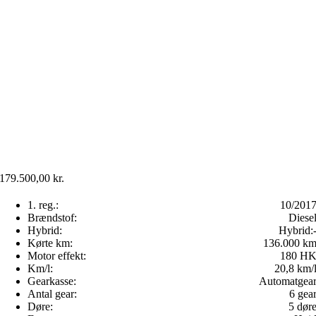
179.500,00
kr.
1. reg.:
10/201
Brændstof:
Diese
Hybrid:
Hybrid:
Kørte km:
136.000 k
Motor effekt:
180 H
Km/l:
20,8 km/
Gearkasse:
Automatgea
Antal gear:
6 gea
Døre:
5 dør