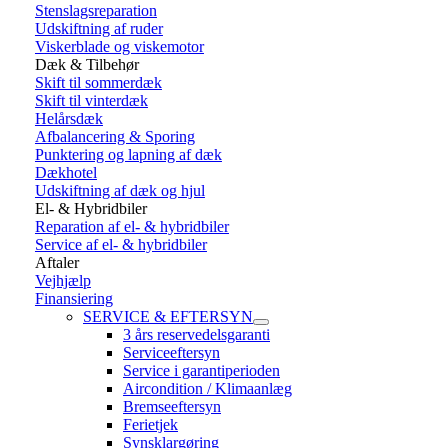
Stenslagsreparation
Udskiftning af ruder
Viskerblade og viskemotor
Dæk & Tilbehør
Skift til sommerdæk
Skift til vinterdæk
Helårsdæk
Afbalancering & Sporing
Punktering og lapning af dæk
Dækhotel
Udskiftning af dæk og hjul
El- & Hybridbiler
Reparation af el- & hybridbiler
Service af el- & hybridbiler
Aftaler
Vejhjælp
Finansiering
SERVICE & EFTERSYN
3 års reservedelsgaranti
Serviceeftersyn
Service i garantiperioden
Aircondition / Klimaanlæg
Bremseeftersyn
Ferietjek
Synsklargøring