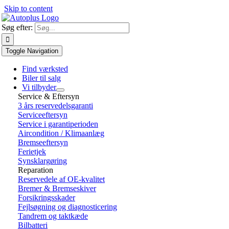
Skip to content
Søg efter:
Toggle Navigation
Find værksted
Biler til salg
Vi tilbyder
Service & Eftersyn
3 års reservedelsgaranti
Serviceeftersyn
Service i garantiperioden
Aircondition / Klimaanlæg
Bremseeftersyn
Ferietjek
Synsklargøring
Reparation
Reservedele af OE-kvalitet
Bremer & Bremseskiver
Forsikringsskader
Fejlsøgning og diagnosticering
Tandrem og taktkæde
Bilbatteri