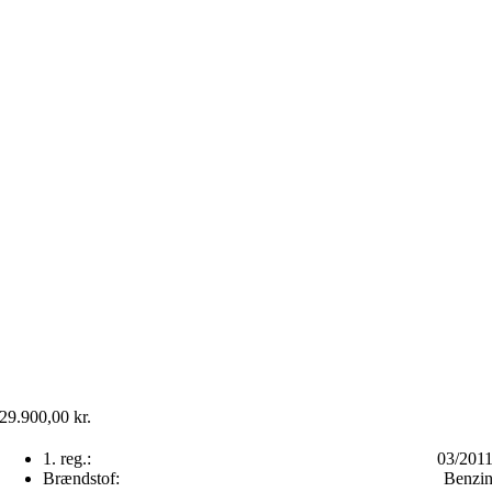
29.900,00
kr.
1. reg.:
03/201
Brændstof:
Benzi