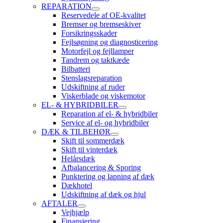
REPARATION
Reservedele af OE-kvalitet
Bremser og bremseskiver
Forsikringsskader
Fejlsøgning og diagnosticering
Motorfejl og fejllamper
Tandrem og taktkæde
Bilbatteri
Stenslagsreparation
Udskiftning af ruder
Viskerblade og viskemotor
EL- & HYBRIDBILER
Reparation af el- & hybridbiler
Service af el- og hybridbiler
DÆK & TILBEHØR
Skift til sommerdæk
Skift til vinterdæk
Helårsdæk
Afbalancering & Sporing
Punktering og lapning af dæk
Dækhotel
Udskiftning af dæk og hjul
AFTALER
Vejhjælp
Finansiering