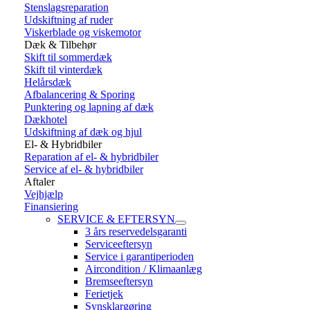
Stenslagsreparation
Udskiftning af ruder
Viskerblade og viskemotor
Dæk & Tilbehør
Skift til sommerdæk
Skift til vinterdæk
Helårsdæk
Afbalancering & Sporing
Punktering og lapning af dæk
Dækhotel
Udskiftning af dæk og hjul
El- & Hybridbiler
Reparation af el- & hybridbiler
Service af el- & hybridbiler
Aftaler
Vejhjælp
Finansiering
SERVICE & EFTERSYN
3 års reservedelsgaranti
Serviceeftersyn
Service i garantiperioden
Aircondition / Klimaanlæg
Bremseeftersyn
Ferietjek
Synsklargøring