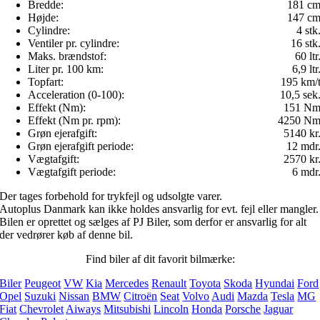
Bredde:
181 c
Højde:
147 c
Cylindre:
4 stk
Ventiler pr. cylindre:
16 stk
Maks. brændstof:
60 ltr
Liter pr. 100 km:
6,9 ltr
Topfart:
195 km/
Acceleration (0-100):
10,5 sek
Effekt (Nm):
151 N
Effekt (Nm pr. rpm):
4250 N
Grøn ejerafgift:
5140 kr
Grøn ejerafgift periode:
12 mdr
Vægtafgift:
2570 kr
Vægtafgift periode:
6 mdr
Der tages forbehold for trykfejl og udsolgte varer.
Autoplus Danmark kan ikke holdes ansvarlig for evt. fejl eller mangler.
Bilen er oprettet og sælges af PJ Biler, som derfor er ansvarlig for alt
der vedrører køb af denne bil.
Find biler af dit favorit bilmærke:
Biler
Peugeot
VW
Kia
Mercedes
Renault
Toyota
Skoda
Hyundai
Ford
Opel
Suzuki
Nissan
BMW
Citroën
Seat
Volvo
Audi
Mazda
Tesla
MG
Fiat
Chevrolet
Aiways
Mitsubishi
Lincoln
Honda
Porsche
Jaguar