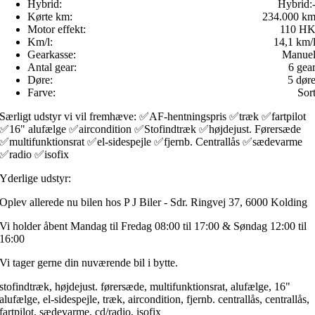
Hybrid:
Hybrid:
Kørte km:
234.000 k
Motor effekt:
110 H
Km/l:
14,1 km/
Gearkasse:
Manue
Antal gear:
6 gea
Døre:
5 dør
Farve:
Sor
Særligt udstyr vi vil fremhæve: ✅AF-hentningspris ✅træk ✅fartpilot
✅16" alufælge ✅aircondition ✅Stofindtræk ✅højdejust. Førersæde
✅multifunktionsrat ✅el-sidespejle ✅fjernb. Centrallås ✅sædevarme
✅radio ✅isofix
Yderlige udstyr:
Oplev allerede nu bilen hos P J Biler - Sdr. Ringvej 37, 6000 Kolding
Vi holder åbent Mandag til Fredag 08:00 til 17:00 & Søndag 12:00 til
16:00
Vi tager gerne din nuværende bil i bytte.
stofindtræk, højdejust. førersæde, multifunktionsrat, alufælge, 16"
alufælge, el-sidespejle, træk, aircondition, fjernb. centrallås, centrallås,
fartpilot, sædevarme, cd/radio, isofix