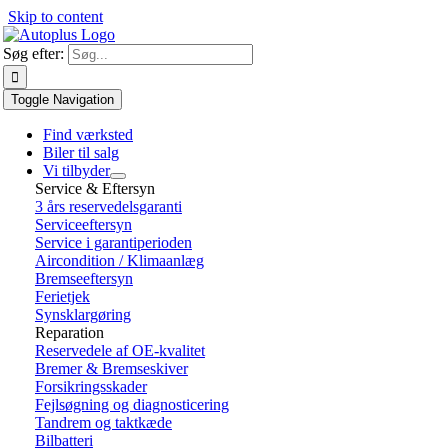
Skip to content
Søg efter:
Toggle Navigation
Find værksted
Biler til salg
Vi tilbyder
Service & Eftersyn
3 års reservedelsgaranti
Serviceeftersyn
Service i garantiperioden
Aircondition / Klimaanlæg
Bremseeftersyn
Ferietjek
Synsklargøring
Reparation
Reservedele af OE-kvalitet
Bremer & Bremseskiver
Forsikringsskader
Fejlsøgning og diagnosticering
Tandrem og taktkæde
Bilbatteri