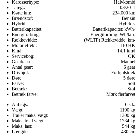
Karosseritype:
Halvkomb
1. reg.:
03/201
Kørte km:
234.000 k
Brændstof:
Benzi
Hybrid:
Hybrid:
Batterikapacitet:
Batterikapacitet:
kWh
Energiforbrug:
Energiforbrug:
Wh/km
Rækkevidde:
(WLTP) Rækkevidde:
km
Motor effekt:
110 H
Km/l:
14,1 km/
Servicebog:
O
Gearkasse:
Manue
Antal gear:
6 gea
Drivhjul:
Forhjulstræ
Døre:
5 dør
Farve:
Sor
Betræk:
Sto
Betræk farve:
Mørk flerfarve
Airbags:
6 stk
Vægt:
1190 k
Trailer maks. vægt:
1300 k
Maks. total vægt:
1734 k
Maks. last:
544 k
Længde:
430 c