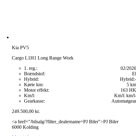
Kia PV5
Cargo L1H1 Long Range Work
1. reg.:
02/202
Brændstof:
E
Hybrid:
Hybrid:
Kørte km:
5 k
Motor effekt:
163 H
Km/l:
Km/l:
km/l
Gearkasse:
Automatgea
249.500,00
kr.
<a href="/bilsalg/?filter_dealername=PJ Biler">PJ Biler
6000 Kolding