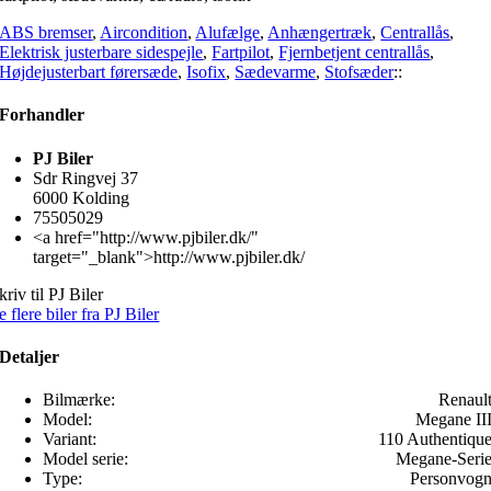
ABS bremser
,
Aircondition
,
Alufælge
,
Anhængertræk
,
Centrallås
,
Elektrisk justerbare sidespejle
,
Fartpilot
,
Fjernbetjent centrallås
,
Højdejusterbart førersæde
,
Isofix
,
Sædevarme
,
Stofsæder
::
Forhandler
PJ Biler
Sdr Ringvej 37
6000 Kolding
75505029
<a href="http://www.pjbiler.dk/"
target="_blank">http://www.pjbiler.dk/
kriv til PJ Biler
e flere biler fra PJ Biler
Detaljer
Bilmærke:
Renaul
Model:
Megane II
Variant:
110 Authentiqu
Model serie:
Megane-Seri
Type:
Personvog