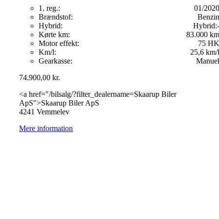
1. reg.:
01/202
Brændstof:
Benzi
Hybrid:
Hybrid:
Kørte km:
83.000 k
Motor effekt:
75 H
Km/l:
25,6 km/
Gearkasse:
Manue
74.900,00
kr.
<a href="/bilsalg/?filter_dealername=Skaarup Biler
ApS">Skaarup Biler ApS
4241 Vemmelev
Mere information