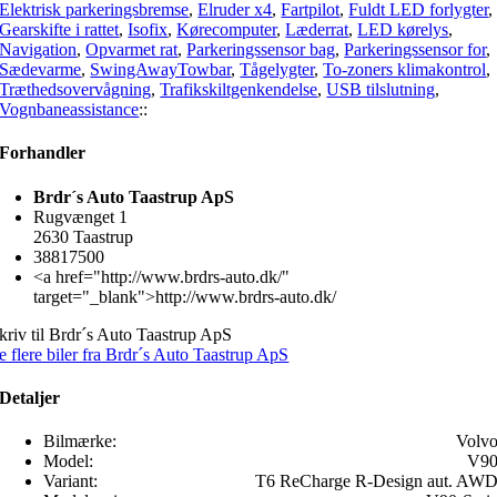
Elektrisk parkeringsbremse
,
Elruder x4
,
Fartpilot
,
Fuldt LED forlygter
,
Gearskifte i rattet
,
Isofix
,
Kørecomputer
,
Læderrat
,
LED kørelys
,
Navigation
,
Opvarmet rat
,
Parkeringssensor bag
,
Parkeringssensor for
,
Sædevarme
,
SwingAwayTowbar
,
Tågelygter
,
To-zoners klimakontrol
,
Træthedsovervågning
,
Trafikskiltgenkendelse
,
USB tilslutning
,
Vognbaneassistance
::
Forhandler
Brdr´s Auto Taastrup ApS
Rugvænget 1
2630 Taastrup
38817500
<a href="http://www.brdrs-auto.dk/"
target="_blank">http://www.brdrs-auto.dk/
kriv til Brdr´s Auto Taastrup ApS
e flere biler fra Brdr´s Auto Taastrup ApS
Detaljer
Bilmærke:
Volv
Model:
V9
Variant:
T6 ReCharge R-Design aut. AW