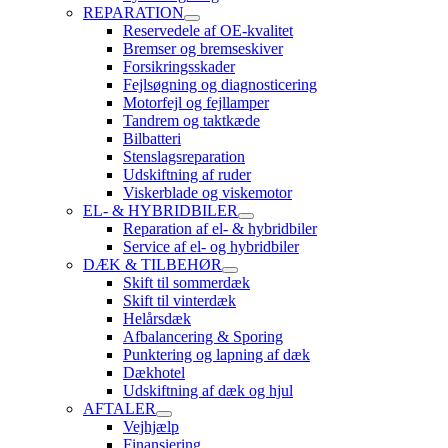
REPARATION
Reservedele af OE-kvalitet
Bremser og bremseskiver
Forsikringsskader
Fejlsøgning og diagnosticering
Motorfejl og fejllamper
Tandrem og taktkæde
Bilbatteri
Stenslagsreparation
Udskiftning af ruder
Viskerblade og viskemotor
EL- & HYBRIDBILER
Reparation af el- & hybridbiler
Service af el- og hybridbiler
DÆK & TILBEHØR
Skift til sommerdæk
Skift til vinterdæk
Helårsdæk
Afbalancering & Sporing
Punktering og lapning af dæk
Dækhotel
Udskiftning af dæk og hjul
AFTALER
Vejhjælp
Finansiering