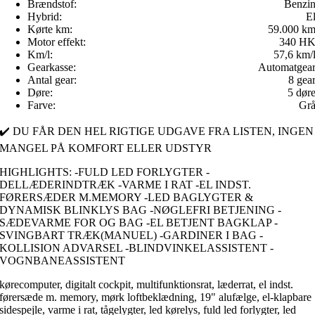
Brændstof:
Benzi
Hybrid:
E
Kørte km:
59.000 k
Motor effekt:
340 H
Km/l:
57,6 km/
Gearkasse:
Automatgea
Antal gear:
8 gea
Døre:
5 dør
Farve:
Gr
✔️ DU FÅR DEN HEL RIGTIGE UDGAVE FRA LISTEN, INGEN
MANGEL PÅ KOMFORT ELLER UDSTYR
HIGHLIGHTS: -FULD LED FORLYGTER -
DELLÆDERINDTRÆK -VARME I RAT -EL INDST.
FØRERSÆDER M.MEMORY -LED BAGLYGTER &
DYNAMISK BLINKLYS BAG -NØGLEFRI BETJENING -
SÆDEVARME FOR OG BAG -EL BETJENT BAGKLAP -
SVINGBART TRÆK(MANUEL) -GARDINER I BAG -
KOLLISION ADVARSEL -BLINDVINKELASSISTENT -
VOGNBANEASSISTENT
kørecomputer, digitalt cockpit, multifunktionsrat, læderrat, el indst.
førersæde m. memory, mørk loftbeklædning, 19" alufælge, el-klapbare
sidespejle, varme i rat, tågelygter, led kørelys, fuld led forlygter, led