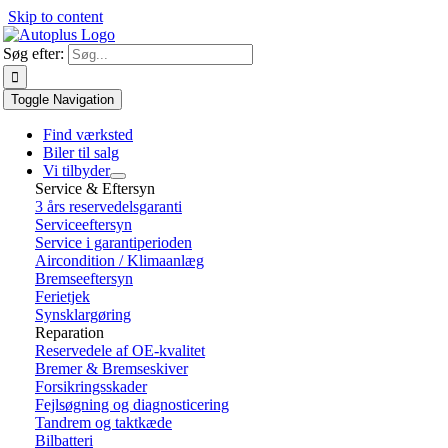
Skip to content
Søg efter:
Toggle Navigation
Find værksted
Biler til salg
Vi tilbyder
Service & Eftersyn
3 års reservedelsgaranti
Serviceeftersyn
Service i garantiperioden
Aircondition / Klimaanlæg
Bremseeftersyn
Ferietjek
Synsklargøring
Reparation
Reservedele af OE-kvalitet
Bremer & Bremseskiver
Forsikringsskader
Fejlsøgning og diagnosticering
Tandrem og taktkæde
Bilbatteri