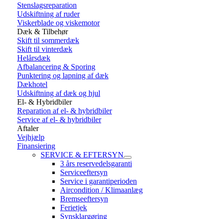
Stenslagsreparation
Udskiftning af ruder
Viskerblade og viskemotor
Dæk & Tilbehør
Skift til sommerdæk
Skift til vinterdæk
Helårsdæk
Afbalancering & Sporing
Punktering og lapning af dæk
Dækhotel
Udskiftning af dæk og hjul
El- & Hybridbiler
Reparation af el- & hybridbiler
Service af el- & hybridbiler
Aftaler
Vejhjælp
Finansiering
SERVICE & EFTERSYN
3 års reservedelsgaranti
Serviceeftersyn
Service i garantiperioden
Aircondition / Klimaanlæg
Bremseeftersyn
Ferietjek
Synsklargøring