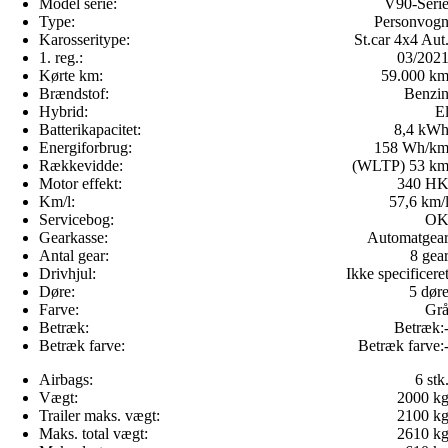
Model serie:
V90-Seri
Type:
Personvog
Karosseritype:
St.car 4x4 Aut
1. reg.:
03/202
Kørte km:
59.000 k
Brændstof:
Benzi
Hybrid:
E
Batterikapacitet:
8,4 kW
Energiforbrug:
158 Wh/k
Rækkevidde:
(WLTP) 53 k
Motor effekt:
340 H
Km/l:
57,6 km/
Servicebog:
O
Gearkasse:
Automatgea
Antal gear:
8 gea
Drivhjul:
Ikke specificere
Døre:
5 dør
Farve:
Gr
Betræk:
Betræk:
Betræk farve:
Betræk farve:
Airbags:
6 stk
Vægt:
2000 k
Trailer maks. vægt:
2100 k
Maks. total vægt:
2610 k