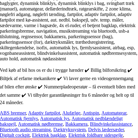
baglygter, dynamisk blinklys, dynamisk blinklys i bag, svingbart træk
(manuel), automatgear, dellæderindtræk, ratgearskifte, 2 zone klima,
nøglefri adgang, nøglefri tænding, fartpilot, adaptiv fartpilot, adaptiv
fartpilot med kø-assistent, aut. nedbl. bakspejl, udv. temp. måler,
sædevarme, varme i bagsæde, 4x el-ruder, el betjent bagklap, elektrisk
parkeringsbremse, navigation, musikstreaming via bluetooth, usb-a
tilslutning, regnsensor, bakkamera, parkeringssensor (bag),
parkeringssensor (for), dæktryksmåler, træthedsregistrering,
skiltegenkendelse, isofix, automatisk lys, fjernlysassistent, airbag, esp,
vognbaneassistent, blindvinkelsassistent, automatisk nødbremsesystem,
auto hold, automatisk nødassistent
Ved køb af bil hos os er du i trygge hænder ✔️ Billig bilforsikring ✔️
Biltjek af erfarne mekanikere ✔️ Vi laver gerne en videogennemgang
af bilen efter ønske ✔️ Nummerpladeoperatør – få eventuelt bilen med
det samme ✔️ Vi tilbyder garantiløsninger fra 6 måneder og helt op til
24 måneder.
ABS bremser
,
Adaptiv fartpilot
,
Alufælge
,
Antispin
,
Automatgear
,
Automatisk fjernlys
,
Automatisk lys
,
Automatisk nedblændeligt
bakspejl
,
Automatisk nødbremse
,
Bakkamera
,
Blindvinkelassistance
,
Bluetooth audio streaming
,
Dæktrykssystem
,
Delvis lædersæder
,
Digitalt cockpit
,
Elektrisk bagklap
,
Elektrisk foldbare sidespejle
,