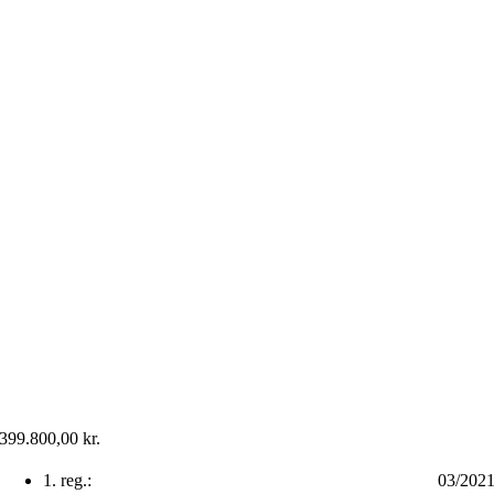
399.800,00
kr.
1. reg.:
03/202