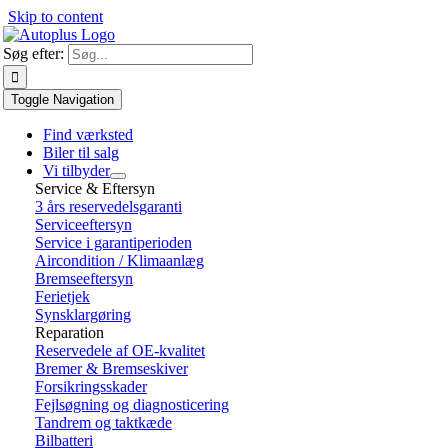
Skip to content
Søg efter:
Toggle Navigation
Find værksted
Biler til salg
Vi tilbyder
Service & Eftersyn
3 års reservedelsgaranti
Serviceeftersyn
Service i garantiperioden
Aircondition / Klimaanlæg
Bremseeftersyn
Ferietjek
Synsklargøring
Reparation
Reservedele af OE-kvalitet
Bremer & Bremseskiver
Forsikringsskader
Fejlsøgning og diagnosticering
Tandrem og taktkæde
Bilbatteri