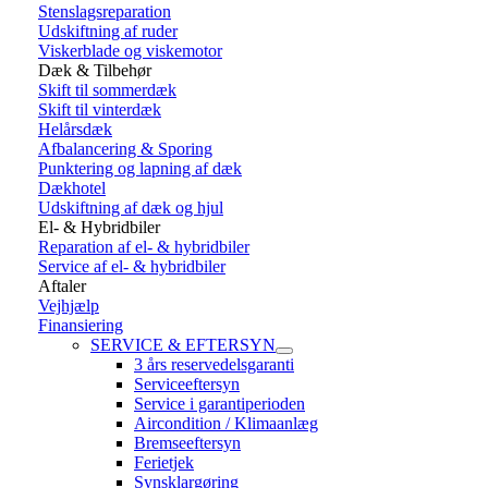
Stenslagsreparation
Udskiftning af ruder
Viskerblade og viskemotor
Dæk & Tilbehør
Skift til sommerdæk
Skift til vinterdæk
Helårsdæk
Afbalancering & Sporing
Punktering og lapning af dæk
Dækhotel
Udskiftning af dæk og hjul
El- & Hybridbiler
Reparation af el- & hybridbiler
Service af el- & hybridbiler
Aftaler
Vejhjælp
Finansiering
SERVICE & EFTERSYN
3 års reservedelsgaranti
Serviceeftersyn
Service i garantiperioden
Aircondition / Klimaanlæg
Bremseeftersyn
Ferietjek
Synsklargøring