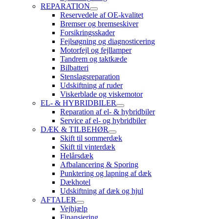
REPARATION
Reservedele af OE-kvalitet
Bremser og bremseskiver
Forsikringsskader
Fejlsøgning og diagnosticering
Motorfejl og fejllamper
Tandrem og taktkæde
Bilbatteri
Stenslagsreparation
Udskiftning af ruder
Viskerblade og viskemotor
EL- & HYBRIDBILER
Reparation af el- & hybridbiler
Service af el- og hybridbiler
DÆK & TILBEHØR
Skift til sommerdæk
Skift til vinterdæk
Helårsdæk
Afbalancering & Sporing
Punktering og lapning af dæk
Dækhotel
Udskiftning af dæk og hjul
AFTALER
Vejhjælp
Finansiering