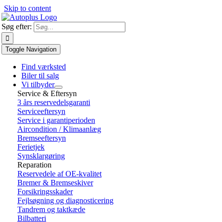
Skip to content
Søg efter:
Toggle Navigation
Find værksted
Biler til salg
Vi tilbyder
Service & Eftersyn
3 års reservedelsgaranti
Serviceeftersyn
Service i garantiperioden
Aircondition / Klimaanlæg
Bremseeftersyn
Ferietjek
Synsklargøring
Reparation
Reservedele af OE-kvalitet
Bremer & Bremseskiver
Forsikringsskader
Fejlsøgning og diagnosticering
Tandrem og taktkæde
Bilbatteri