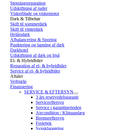
Stenslagsreparation
Udskiftning af ruder
Viskerblade og viskemotor
Dæk & Tilbehør
Skift til sommerdæk
Skift til vinterdæk
Helårsdæk
Afbalancering & Sporing
Punktering og lapning af dæk
Dækhotel
Udskiftning af dæk og hjul
El- & Hybridbiler
Reparation af el- & hybridbiler
Service af el- & hybridbiler
Aftaler
Vejhjælp
Finansiering
SERVICE & EFTERSYN
3 års reservedelsgaranti
Serviceeftersyn
Service i garantiperioden
Aircondition / Klimaanlæg
Bremseeftersyn
Ferietjek
Synsklargøring