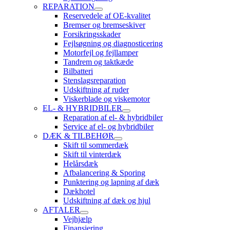
REPARATION
Reservedele af OE-kvalitet
Bremser og bremseskiver
Forsikringsskader
Fejlsøgning og diagnosticering
Motorfejl og fejllamper
Tandrem og taktkæde
Bilbatteri
Stenslagsreparation
Udskiftning af ruder
Viskerblade og viskemotor
EL- & HYBRIDBILER
Reparation af el- & hybridbiler
Service af el- og hybridbiler
DÆK & TILBEHØR
Skift til sommerdæk
Skift til vinterdæk
Helårsdæk
Afbalancering & Sporing
Punktering og lapning af dæk
Dækhotel
Udskiftning af dæk og hjul
AFTALER
Vejhjælp
Finansiering