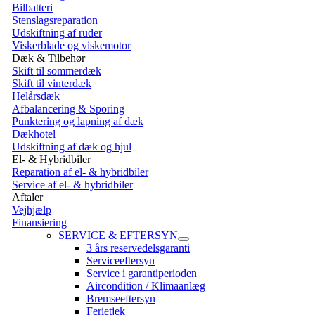
Bilbatteri
Stenslagsreparation
Udskiftning af ruder
Viskerblade og viskemotor
Dæk & Tilbehør
Skift til sommerdæk
Skift til vinterdæk
Helårsdæk
Afbalancering & Sporing
Punktering og lapning af dæk
Dækhotel
Udskiftning af dæk og hjul
El- & Hybridbiler
Reparation af el- & hybridbiler
Service af el- & hybridbiler
Aftaler
Vejhjælp
Finansiering
SERVICE & EFTERSYN
3 års reservedelsgaranti
Serviceeftersyn
Service i garantiperioden
Aircondition / Klimaanlæg
Bremseeftersyn
Ferietjek