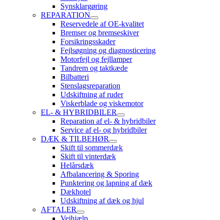
Synsklargøring
REPARATION
Reservedele af OE-kvalitet
Bremser og bremseskiver
Forsikringsskader
Fejlsøgning og diagnosticering
Motorfejl og fejllamper
Tandrem og taktkæde
Bilbatteri
Stenslagsreparation
Udskiftning af ruder
Viskerblade og viskemotor
EL- & HYBRIDBILER
Reparation af el- & hybridbiler
Service af el- og hybridbiler
DÆK & TILBEHØR
Skift til sommerdæk
Skift til vinterdæk
Helårsdæk
Afbalancering & Sporing
Punktering og lapning af dæk
Dækhotel
Udskiftning af dæk og hjul
AFTALER
Vejhjælp