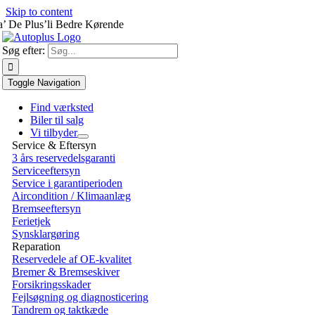
Skip to content
a’ De Plus’li Bedre Kørende
Søg efter:
Toggle Navigation
Find værksted
Biler til salg
Vi tilbyder
Service & Eftersyn
3 års reservedelsgaranti
Serviceeftersyn
Service i garantiperioden
Aircondition / Klimaanlæg
Bremseeftersyn
Ferietjek
Synsklargøring
Reparation
Reservedele af OE-kvalitet
Bremer & Bremseskiver
Forsikringsskader
Fejlsøgning og diagnosticering
Tandrem og taktkæde