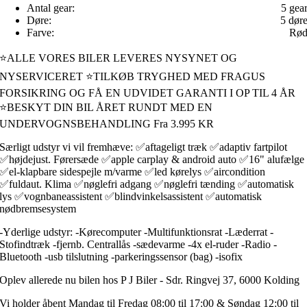
Antal gear:
5 gea
Døre:
5 dør
Farve:
Rø
⭐ALLE VORES BILER LEVERES NYSYNET OG
NYSERVICERET ⭐TILKØB TRYGHED MED FRAGUS
FORSIKRING OG FÅ EN UDVIDET GARANTI I OP TIL 4 ÅR
⭐BESKYT DIN BIL ÅRET RUNDT MED EN
UNDERVOGNSBEHANDLING Fra 3.995 KR
Særligt udstyr vi vil fremhæve: ✅aftageligt træk ✅adaptiv fartpilot
✅højdejust. Førersæde ✅apple carplay & android auto ✅16" alufælge
✅el-klapbare sidespejle m/varme ✅led kørelys ✅aircondition
✅fuldaut. Klima ✅nøglefri adgang ✅nøglefri tænding ✅automatisk
lys ✅vognbaneassistent ✅blindvinkelsassistent ✅automatisk
nødbremsesystem
-Yderlige udstyr: -Kørecomputer -Multifunktionsrat -Læderrat -
Stofindtræk -fjernb. Centrallås -sædevarme -4x el-ruder -Radio -
Bluetooth -usb tilslutning -parkeringssensor (bag) -isofix
Oplev allerede nu bilen hos P J Biler - Sdr. Ringvej 37, 6000 Kolding
Vi holder åbent Mandag til Fredag 08:00 til 17:00 & Søndag 12:00 til