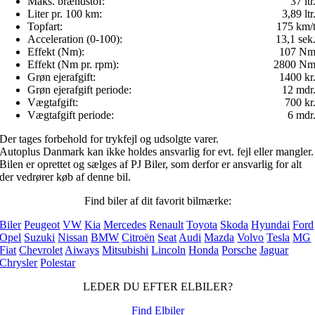
Maks. brændstof:
37 ltr
Liter pr. 100 km:
3,89 ltr
Topfart:
175 km/
Acceleration (0-100):
13,1 sek
Effekt (Nm):
107 N
Effekt (Nm pr. rpm):
2800 N
Grøn ejerafgift:
1400 kr
Grøn ejerafgift periode:
12 mdr
Vægtafgift:
700 kr
Vægtafgift periode:
6 mdr
Der tages forbehold for trykfejl og udsolgte varer.
Autoplus Danmark kan ikke holdes ansvarlig for evt. fejl eller mangler.
Bilen er oprettet og sælges af PJ Biler, som derfor er ansvarlig for alt
der vedrører køb af denne bil.
Find biler af dit favorit bilmærke:
Biler
Peugeot
VW
Kia
Mercedes
Renault
Toyota
Skoda
Hyundai
Ford
Opel
Suzuki
Nissan
BMW
Citroën
Seat
Audi
Mazda
Volvo
Tesla
MG
Fiat
Chevrolet
Aiways
Mitsubishi
Lincoln
Honda
Porsche
Jaguar
Chrysler
Polestar
LEDER DU EFTER ELBILER?
Find Elbiler