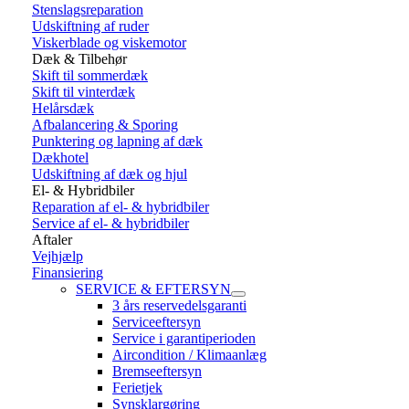
Stenslagsreparation
Udskiftning af ruder
Viskerblade og viskemotor
Dæk & Tilbehør
Skift til sommerdæk
Skift til vinterdæk
Helårsdæk
Afbalancering & Sporing
Punktering og lapning af dæk
Dækhotel
Udskiftning af dæk og hjul
El- & Hybridbiler
Reparation af el- & hybridbiler
Service af el- & hybridbiler
Aftaler
Vejhjælp
Finansiering
SERVICE & EFTERSYN
3 års reservedelsgaranti
Serviceeftersyn
Service i garantiperioden
Aircondition / Klimaanlæg
Bremseeftersyn
Ferietjek
Synsklargøring