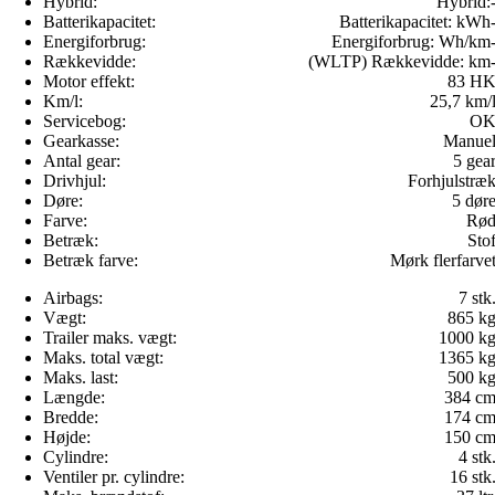
Hybrid:
Hybrid:
Batterikapacitet:
Batterikapacitet:
kWh
Energiforbrug:
Energiforbrug:
Wh/km
Rækkevidde:
(WLTP) Rækkevidde:
km
Motor effekt:
83 H
Km/l:
25,7 km/
Servicebog:
O
Gearkasse:
Manue
Antal gear:
5 gea
Drivhjul:
Forhjulstræ
Døre:
5 dør
Farve:
Rø
Betræk:
Sto
Betræk farve:
Mørk flerfarve
Airbags:
7 stk
Vægt:
865 k
Trailer maks. vægt:
1000 k
Maks. total vægt:
1365 k
Maks. last:
500 k
Længde:
384 c
Bredde:
174 c
Højde:
150 c
Cylindre:
4 stk
Ventiler pr. cylindre:
16 stk