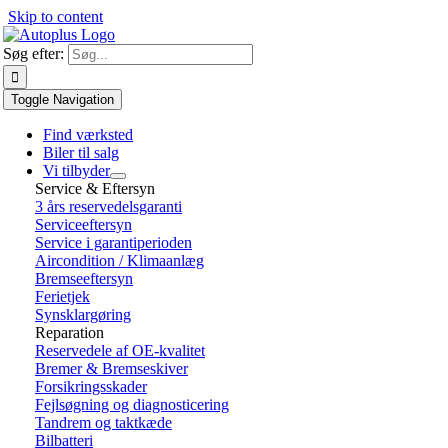
Skip to content
Søg efter:
Toggle Navigation
Find værksted
Biler til salg
Vi tilbyder
Service & Eftersyn
3 års reservedelsgaranti
Serviceeftersyn
Service i garantiperioden
Aircondition / Klimaanlæg
Bremseeftersyn
Ferietjek
Synsklargøring
Reparation
Reservedele af OE-kvalitet
Bremer & Bremseskiver
Forsikringsskader
Fejlsøgning og diagnosticering
Tandrem og taktkæde
Bilbatteri