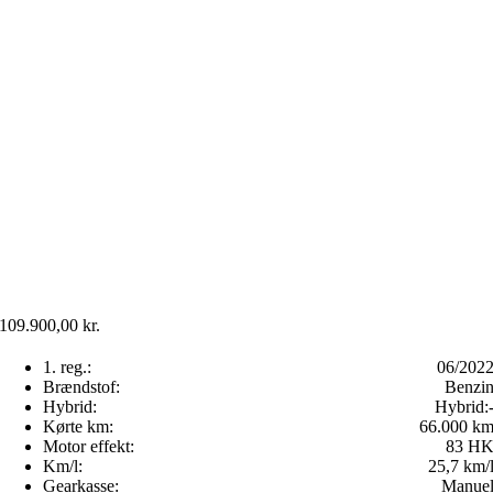
109.900,00
kr.
1. reg.:
06/202
Brændstof:
Benzi
Hybrid:
Hybrid:
Kørte km:
66.000 k
Motor effekt:
83 H
Km/l:
25,7 km/
Gearkasse:
Manue