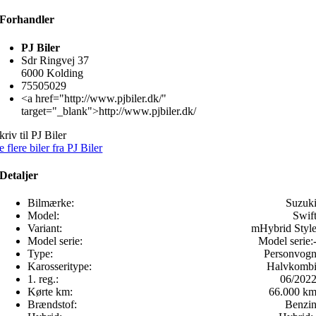
Forhandler
PJ Biler
Sdr Ringvej 37
6000 Kolding
75505029
<a href="http://www.pjbiler.dk/"
target="_blank">http://www.pjbiler.dk/
kriv til PJ Biler
e flere biler fra PJ Biler
Detaljer
Bilmærke:
Suzuk
Model:
Swif
Variant:
mHybrid Styl
Model serie:
Model serie:
Type:
Personvog
Karosseritype:
Halvkomb
1. reg.:
06/202
Kørte km:
66.000 k
Brændstof:
Benzi