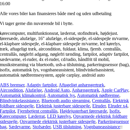
16:00
Alle vores biler kan finansieres både med og uden udbetaling
Vi tager gerne din nuværende bil i bytte.
kørecomputer, multifunktionsrat, læderrat, stofindtræk, højdejust.
førersæde, alufælge, 16" alufælge, el-sidespejle, el-sidespejle m/varme,
el-klapbare sidespejle, el-klapbare sidespejle m/varme, led kørelys,
træk, aftageligt træk, aircondition, fuldaut. klima, fjernb. centrallås,
centrallås, nøglefri adgang, nøglefri tænding, fartpilot, adaptiv fartpilot,
sædevarme, el-ruder, 4x el-ruder, cd/radio, håndfrit til mobil,
musikstreaming via bluetooth, usb-a tilslutning, parkeringssensor (bag),
isofix, automatisk lys, vognbaneassistent, blindvinkelsassistent,
automatisk nødbremsesystem, apple carplay, android auto
ABS bremser
,
Adaptiv fartpilot
,
Aftageligt anhængertræk
,
Aircondition
,
Alufælge
,
Android Auto
,
Anhængertræk
,
Apple CarPlay
,
Automatisk klimakontrol
,
Automatisk lys
,
Automatisk nødbremse
,
Blindvinkelassistance
,
Bluetooth audio streaming
,
Centrallås
,
Elektrisk
foldbare sidespejle
,
Elektrisk justerbare sidespejle
,
Elruder
,
Elruder x4
,
Fartpilot
,
Fjernbetjent centrallås
,
Højdejusterbart førersæde
,
Isofix
,
Kørecomputer
,
Læderrat
,
LED kørelys
,
Opvarmede elektrisk foldbare
sidespejle
,
Opvarmede elektrisk justerbare sidespejle
,
Parkeringssensor
bag
,
Sædevarme
,
Stofsæder
,
USB tilslutning
,
Vognbaneassistance
::