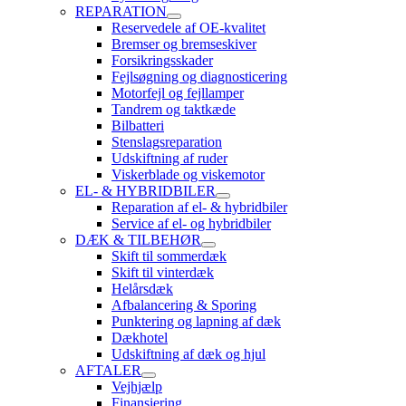
REPARATION
Reservedele af OE-kvalitet
Bremser og bremseskiver
Forsikringsskader
Fejlsøgning og diagnosticering
Motorfejl og fejllamper
Tandrem og taktkæde
Bilbatteri
Stenslagsreparation
Udskiftning af ruder
Viskerblade og viskemotor
EL- & HYBRIDBILER
Reparation af el- & hybridbiler
Service af el- og hybridbiler
DÆK & TILBEHØR
Skift til sommerdæk
Skift til vinterdæk
Helårsdæk
Afbalancering & Sporing
Punktering og lapning af dæk
Dækhotel
Udskiftning af dæk og hjul
AFTALER
Vejhjælp
Finansiering