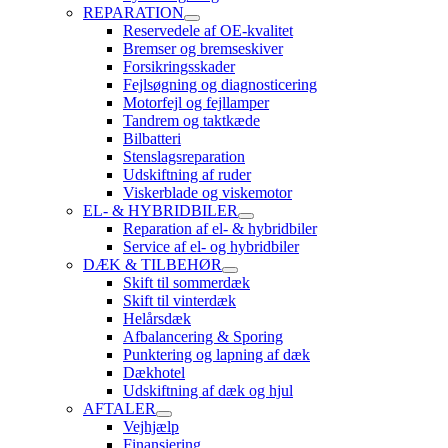
REPARATION
Reservedele af OE-kvalitet
Bremser og bremseskiver
Forsikringsskader
Fejlsøgning og diagnosticering
Motorfejl og fejllamper
Tandrem og taktkæde
Bilbatteri
Stenslagsreparation
Udskiftning af ruder
Viskerblade og viskemotor
EL- & HYBRIDBILER
Reparation af el- & hybridbiler
Service af el- og hybridbiler
DÆK & TILBEHØR
Skift til sommerdæk
Skift til vinterdæk
Helårsdæk
Afbalancering & Sporing
Punktering og lapning af dæk
Dækhotel
Udskiftning af dæk og hjul
AFTALER
Vejhjælp
Finansiering