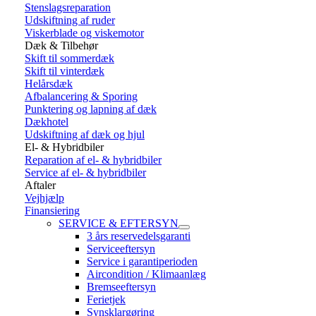
Stenslagsreparation
Udskiftning af ruder
Viskerblade og viskemotor
Dæk & Tilbehør
Skift til sommerdæk
Skift til vinterdæk
Helårsdæk
Afbalancering & Sporing
Punktering og lapning af dæk
Dækhotel
Udskiftning af dæk og hjul
El- & Hybridbiler
Reparation af el- & hybridbiler
Service af el- & hybridbiler
Aftaler
Vejhjælp
Finansiering
SERVICE & EFTERSYN
3 års reservedelsgaranti
Serviceeftersyn
Service i garantiperioden
Aircondition / Klimaanlæg
Bremseeftersyn
Ferietjek
Synsklargøring