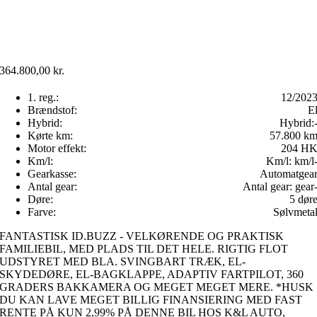
364.800,00
kr.
1. reg.:
12/202
Brændstof:
E
Hybrid:
Hybrid:
Kørte km:
57.800 k
Motor effekt:
204 H
Km/l:
Km/l:
km/l
Gearkasse:
Automatgea
Antal gear:
Antal gear:
gear
Døre:
5 dør
Farve:
Sølvmeta
FANTASTISK ID.BUZZ - VELKØRENDE OG PRAKTISK
FAMILIEBIL, MED PLADS TIL DET HELE. RIGTIG FLOT
UDSTYRET MED BLA. SVINGBART TRÆK, EL-
SKYDEDØRE, EL-BAGKLAPPE, ADAPTIV FARTPILOT, 360
GRADERS BAKKAMERA OG MEGET MEGET MERE. *HUSK
DU KAN LAVE MEGET BILLIG FINANSIERING MED FAST
RENTE PÅ KUN 2,99% PÅ DENNE BIL HOS K&L AUTO,