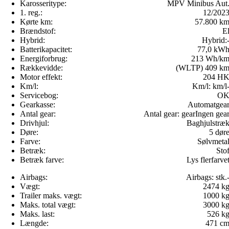
Karosseritype:
MPV Minibus Aut
1. reg.:
12/202
Kørte km:
57.800 k
Brændstof:
E
Hybrid:
Hybrid:
Batterikapacitet:
77,0 kW
Energiforbrug:
213 Wh/k
Rækkevidde:
(WLTP) 409 k
Motor effekt:
204 H
Km/l:
Km/l:
km/l
Servicebog:
O
Gearkasse:
Automatgea
Antal gear:
Antal gear:
gear
Ingen gea
Drivhjul:
Baghjulstræ
Døre:
5 dør
Farve:
Sølvmeta
Betræk:
Sto
Betræk farve:
Lys flerfarve
Airbags:
Airbags:
stk.
Vægt:
2474 k
Trailer maks. vægt:
1000 k
Maks. total vægt:
3000 k
Maks. last:
526 k
Længde:
471 c