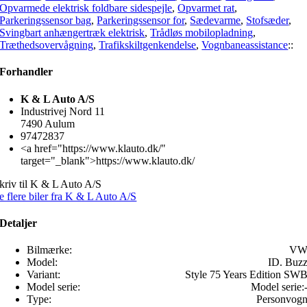
Opvarmede elektrisk foldbare sidespejle
,
Opvarmet rat
,
Parkeringssensor bag
,
Parkeringssensor for
,
Sædevarme
,
Stofsæder
,
Svingbart anhængertræk elektrisk
,
Trådløs mobilopladning
,
Træthedsovervågning
,
Trafikskiltgenkendelse
,
Vognbaneassistance
::
Forhandler
K & L Auto A/S
Industrivej Nord 11
7490 Aulum
97472837
<a href="https://www.klauto.dk/"
target="_blank">https://www.klauto.dk/
kriv til K & L Auto A/S
e flere biler fra K & L Auto A/S
Detaljer
Bilmærke:
V
Model:
ID. Buz
Variant:
Style 75 Years Edition SW
Model serie:
Model serie:
Type:
Personvog