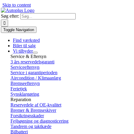
Skip to content
Søg efter:
Toggle Navigation
Find værksted
Biler til salg
Vi tilbyder
Service & Eftersyn
3 års reservedelsgaranti
Serviceeftersyn
Service i garantiperioden
Aircondition / Klimaanlæg
Bremseeftersyn
Ferietjek
Synsklargøring
Reparation
Reservedele af OE-kvalitet
Bremer & Bremseskiver
Forsikringsskader
Fejlsøgning og diagnosticering
Tandrem og taktkæde
Bilbatteri