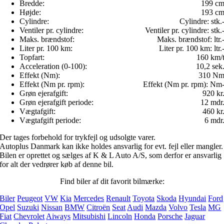
Bredde:
199 c
Højde:
193 c
Cylindre:
Cylindre:
stk.
Ventiler pr. cylindre:
Ventiler pr. cylindre:
stk.
Maks. brændstof:
Maks. brændstof:
ltr.
Liter pr. 100 km:
Liter pr. 100 km:
ltr.
Topfart:
160 km/
Acceleration (0-100):
10,2 sek
Effekt (Nm):
310 N
Effekt (Nm pr. rpm):
Effekt (Nm pr. rpm):
Nm
Grøn ejerafgift:
920 kr
Grøn ejerafgift periode:
12 mdr
Vægtafgift:
460 kr
Vægtafgift periode:
6 mdr
Der tages forbehold for trykfejl og udsolgte varer.
Autoplus Danmark kan ikke holdes ansvarlig for evt. fejl eller mangler.
Bilen er oprettet og sælges af K & L Auto A/S, som derfor er ansvarlig
for alt der vedrører køb af denne bil.
Find biler af dit favorit bilmærke:
Biler
Peugeot
VW
Kia
Mercedes
Renault
Toyota
Skoda
Hyundai
Ford
Opel
Suzuki
Nissan
BMW
Citroën
Seat
Audi
Mazda
Volvo
Tesla
MG
Fiat
Chevrolet
Aiways
Mitsubishi
Lincoln
Honda
Porsche
Jaguar