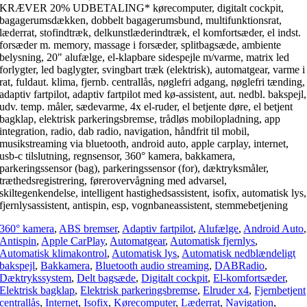
KRÆVER 20% UDBETALING* kørecomputer, digitalt cockpit,
bagagerumsdækken, dobbelt bagagerumsbund, multifunktionsrat,
læderrat, stofindtræk, delkunstlæderindtræk, el komfortsæder, el indst.
forsæder m. memory, massage i forsæder, splitbagsæde, ambiente
belysning, 20" alufælge, el-klapbare sidespejle m/varme, matrix led
forlygter, led baglygter, svingbart træk (elektrisk), automatgear, varme i
rat, fuldaut. klima, fjernb. centrallås, nøglefri adgang, nøglefri tænding,
adaptiv fartpilot, adaptiv fartpilot med kø-assistent, aut. nedbl. bakspejl,
udv. temp. måler, sædevarme, 4x el-ruder, el betjente døre, el betjent
bagklap, elektrisk parkeringsbremse, trådløs mobilopladning, app
integration, radio, dab radio, navigation, håndfrit til mobil,
musikstreaming via bluetooth, android auto, apple carplay, internet,
usb-c tilslutning, regnsensor, 360° kamera, bakkamera,
parkeringssensor (bag), parkeringssensor (for), dæktryksmåler,
træthedsregistrering, førerovervågning med advarsel,
skiltegenkendelse, intelligent hastighedsassistent, isofix, automatisk lys,
fjernlysassistent, antispin, esp, vognbaneassistent, stemmebetjening
360° kamera
,
ABS bremser
,
Adaptiv fartpilot
,
Alufælge
,
Android Auto
,
Antispin
,
Apple CarPlay
,
Automatgear
,
Automatisk fjernlys
,
Automatisk klimakontrol
,
Automatisk lys
,
Automatisk nedblændeligt
bakspejl
,
Bakkamera
,
Bluetooth audio streaming
,
DABRadio
,
Dæktrykssystem
,
Delt bagsæde
,
Digitalt cockpit
,
El-komfortsæder
,
Elektrisk bagklap
,
Elektrisk parkeringsbremse
,
Elruder x4
,
Fjernbetjent
centrallås
,
Internet
,
Isofix
,
Kørecomputer
,
Læderrat
,
Navigation
,