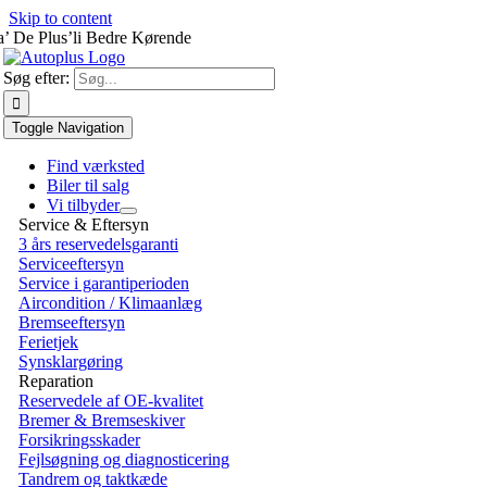
Skip to content
a’ De Plus’li Bedre Kørende
Søg efter:
Toggle Navigation
Find værksted
Biler til salg
Vi tilbyder
Service & Eftersyn
3 års reservedelsgaranti
Serviceeftersyn
Service i garantiperioden
Aircondition / Klimaanlæg
Bremseeftersyn
Ferietjek
Synsklargøring
Reparation
Reservedele af OE-kvalitet
Bremer & Bremseskiver
Forsikringsskader
Fejlsøgning og diagnosticering
Tandrem og taktkæde