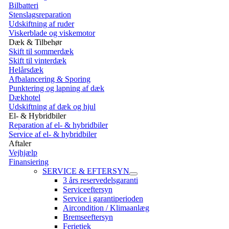
Bilbatteri
Stenslagsreparation
Udskiftning af ruder
Viskerblade og viskemotor
Dæk & Tilbehør
Skift til sommerdæk
Skift til vinterdæk
Helårsdæk
Afbalancering & Sporing
Punktering og lapning af dæk
Dækhotel
Udskiftning af dæk og hjul
El- & Hybridbiler
Reparation af el- & hybridbiler
Service af el- & hybridbiler
Aftaler
Vejhjælp
Finansiering
SERVICE & EFTERSYN
3 års reservedelsgaranti
Serviceeftersyn
Service i garantiperioden
Aircondition / Klimaanlæg
Bremseeftersyn
Ferietjek