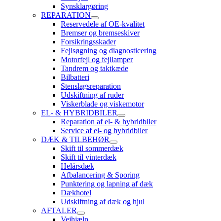
Synsklargøring
REPARATION
Reservedele af OE-kvalitet
Bremser og bremseskiver
Forsikringsskader
Fejlsøgning og diagnosticering
Motorfejl og fejllamper
Tandrem og taktkæde
Bilbatteri
Stenslagsreparation
Udskiftning af ruder
Viskerblade og viskemotor
EL- & HYBRIDBILER
Reparation af el- & hybridbiler
Service af el- og hybridbiler
DÆK & TILBEHØR
Skift til sommerdæk
Skift til vinterdæk
Helårsdæk
Afbalancering & Sporing
Punktering og lapning af dæk
Dækhotel
Udskiftning af dæk og hjul
AFTALER
Vejhjælp