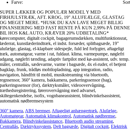
Farve:
Sor
SUPER LÆKKER OG POPULÆR MODEL Y MED
FIRHJULSTRÆK, AFT. KROG, 19" ALUFEÆLGE, GLASTAG
OG MEGET MERE. *HUSK DU KAN LAVE MEGET BILLIG
FINANSIERING MED FAST RENTE PÅ KUN 2,99% PÅ DENN
BIL HOS K&L AUTO, KRÆVER 20% UDBETALING*
kørecomputer, digitalt cockpit, bagagerumsdækken, multifunktionsrat,
læderrat, kunstlæderindtræk, el indst. forsæder, splitbagsæde, 19"
alufælge, glastag, el-klapbare sidespejle, fuld led forlygter, aftageligt
træk, automatgear, varme i rat, fuldaut. klima, varmepumpe, nøglefri
adgang, nøglefri tænding, adaptiv fartpilot med kø-assistent, udv. temp.
måler, centrallås, sædevarme, varme i bagsæde, 4x el-ruder, el betjent
bagklap, frunk, trådløs mobilopladning, app integration, radio,
navigation, håndfrit til mobil, musikstreaming via bluetooth,
regnsensor, 360° kamera, bakkamera, parkeringssensor (bag),
parkeringssensor (for), dæktryksmåler, videoovervågning,
træthedsregistrering, førerovervågning med advarsel,
skiltegenkendelse, isofix, vognbaneassistent, blindvinkelsassistent,
automatisk nødbremsesystem
360° kamera
,
ABS bremser
,
Aftageligt anhængertræk
,
Alufælge
,
Automatgear
,
Automatisk klimakontrol
,
Automatisk nødbremse
,
Bakkamera
,
Blindvinkelassistance
,
Bluetooth audio streaming
,
Centrallås
,
Dæktrykssystem
,
Delt bagsæde
,
Digitalt cockpit
,
Elektrisk