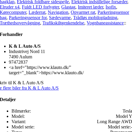
bagklap
,
Elektrisk foldbare sidespejle
,
Elektrisk indstillelige forsæder
,
Elruder x4
,
Fuldt LED forlygter
,
Glastag
,
Imiteret læder
,
Isofix
,
Kørecomputer
,
Læderrat
,
Navigation
,
Opvarmet rat
,
Parkeringssensor
bag
,
Parkeringssensor for
,
Sædevarme
,
Trådløs mobilopladning
,
Træthedsovervågning
,
Trafikskiltgenkendelse
,
Vognbaneassistance
::
Forhandler
K & L Auto A/S
Industrivej Nord 11
7490 Aulum
97472837
<a href="https://www.klauto.dk/"
target="_blank">https://www.klauto.dk/
kriv til K & L Auto A/S
e flere biler fra K & L Auto A/S
Detaljer
Bilmærke:
Tesl
Model:
Model 
Variant:
Long Range AW
Model serie:
Model serie: