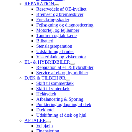
REPARATION
Reservedele af OE-kvalitet
Bremser og bremseskiver
Forsikringsskader
Fejlsøgning og diagnosticering
Motorfejl og fejllamper
Tandrem og taktkæde
Bilbatteri
Stenslagsreparation
Udskiftning af ruder
Viskerblade og viskemotor
EL- & HYBRIDBILER
Reparation af el- & hybridbiler
Service af el- og hybridbiler
DÆK & TILBEHØR
Skift til sommerdæk
Skift til vinterdæk
Helårsdæk
Afbalancering & Sporing
Punktering og lapning af dæk
Dækhotel
Udskiftning af dæk og hjul
AFTALER
Vejhjælp
Finansiering