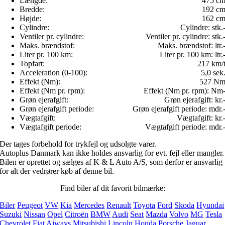
Længde:
475 c
Bredde:
192 c
Højde:
162 c
Cylindre:
Cylindre:
stk.
Ventiler pr. cylindre:
Ventiler pr. cylindre:
stk.
Maks. brændstof:
Maks. brændstof:
ltr.
Liter pr. 100 km:
Liter pr. 100 km:
ltr.
Topfart:
217 km/
Acceleration (0-100):
5,0 sek
Effekt (Nm):
527 N
Effekt (Nm pr. rpm):
Effekt (Nm pr. rpm):
Nm
Grøn ejerafgift:
Grøn ejerafgift:
kr.
Grøn ejerafgift periode:
Grøn ejerafgift periode:
mdr.
Vægtafgift:
Vægtafgift:
kr.
Vægtafgift periode:
Vægtafgift periode:
mdr.
Der tages forbehold for trykfejl og udsolgte varer.
Autoplus Danmark kan ikke holdes ansvarlig for evt. fejl eller mangler.
Bilen er oprettet og sælges af K & L Auto A/S, som derfor er ansvarlig
for alt der vedrører køb af denne bil.
Find biler af dit favorit bilmærke:
Biler
Peugeot
VW
Kia
Mercedes
Renault
Toyota
Ford
Skoda
Hyundai
Suzuki
Nissan
Opel
Citroën
BMW
Audi
Seat
Mazda
Volvo
MG
Tesla
Chevrolet
Fiat
Aiways
Mitsubishi
Lincoln
Honda
Porsche
Jaguar