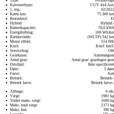
Type:
Personvog
Karosseritype:
CUV 4x4 Aut
1. reg.:
02/202
Kørte km:
75.300 k
Brændstof:
E
Hybrid:
Hybrid:
Batterikapacitet:
70,0 kW
Energiforbrug:
169 Wh/k
Rækkevidde:
(WLTP) 542 k
Motor effekt:
514 H
Km/l:
Km/l:
km/l
Servicebog:
O
Gearkasse:
Automatgea
Antal gear:
Antal gear:
gear
Ingen gea
Drivhjul:
Ikke specificere
Døre:
5 dør
Farve:
Sor
Betræk:
Betræk:
Betræk farve:
Betræk farve:
Airbags:
6 stk
Vægt:
1981 k
Trailer maks. vægt:
1600 k
Maks. total vægt:
2371 k
Maks. last:
390 k