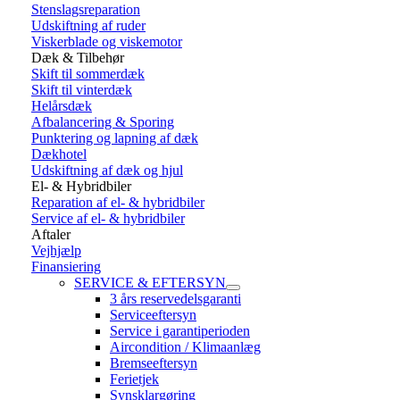
Stenslagsreparation
Udskiftning af ruder
Viskerblade og viskemotor
Dæk & Tilbehør
Skift til sommerdæk
Skift til vinterdæk
Helårsdæk
Afbalancering & Sporing
Punktering og lapning af dæk
Dækhotel
Udskiftning af dæk og hjul
El- & Hybridbiler
Reparation af el- & hybridbiler
Service af el- & hybridbiler
Aftaler
Vejhjælp
Finansiering
SERVICE & EFTERSYN
3 års reservedelsgaranti
Serviceeftersyn
Service i garantiperioden
Aircondition / Klimaanlæg
Bremseeftersyn
Ferietjek
Synsklargøring