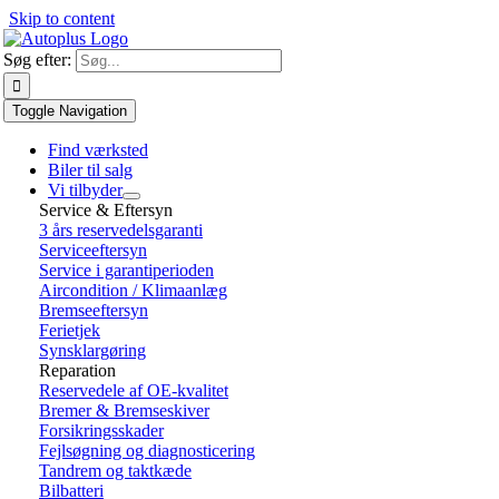
Skip to content
Søg efter:
Toggle Navigation
Find værksted
Biler til salg
Vi tilbyder
Service & Eftersyn
3 års reservedelsgaranti
Serviceeftersyn
Service i garantiperioden
Aircondition / Klimaanlæg
Bremseeftersyn
Ferietjek
Synsklargøring
Reparation
Reservedele af OE-kvalitet
Bremer & Bremseskiver
Forsikringsskader
Fejlsøgning og diagnosticering
Tandrem og taktkæde
Bilbatteri