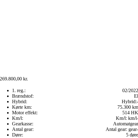
269.800,00
kr.
1. reg.:
02/202
Brændstof:
E
Hybrid:
Hybrid:
Kørte km:
75.300 k
Motor effekt:
514 H
Km/l:
Km/l:
km/l
Gearkasse:
Automatgea
Antal gear:
Antal gear:
gear
Døre:
5 dør