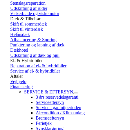
Stenslagsreparation
Udskiftning af ruder
Viskerblade og viskemotor
Dæk & Tilbehør
Skift til sommerdæk
Skift til vinterdæk
Helårsdæk
Afbalancering & Sporing
Punktering og lapning af dæk
Dækhotel
Udskiftning af dæk og hjul
El- & Hybridbiler
Reparation af el- & hybridbiler
Service af el- & hybridbiler
Aftaler
Vejhjælp
Finansiering
SERVICE & EFTERSYN
3 års reservedelsgaranti
Serviceeftersyn
Service i garantiperioden
Aircondition / Klimaanlæg
Bremseeftersyn
Ferietjek
Synsklargøring