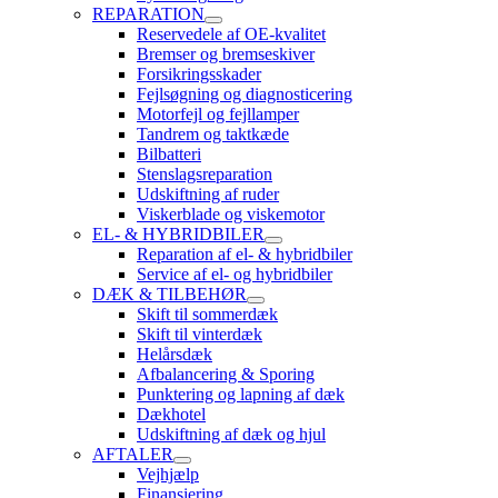
REPARATION
Reservedele af OE-kvalitet
Bremser og bremseskiver
Forsikringsskader
Fejlsøgning og diagnosticering
Motorfejl og fejllamper
Tandrem og taktkæde
Bilbatteri
Stenslagsreparation
Udskiftning af ruder
Viskerblade og viskemotor
EL- & HYBRIDBILER
Reparation af el- & hybridbiler
Service af el- og hybridbiler
DÆK & TILBEHØR
Skift til sommerdæk
Skift til vinterdæk
Helårsdæk
Afbalancering & Sporing
Punktering og lapning af dæk
Dækhotel
Udskiftning af dæk og hjul
AFTALER
Vejhjælp
Finansiering