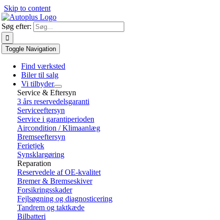
Skip to content
Søg efter:
Toggle Navigation
Find værksted
Biler til salg
Vi tilbyder
Service & Eftersyn
3 års reservedelsgaranti
Serviceeftersyn
Service i garantiperioden
Aircondition / Klimaanlæg
Bremseeftersyn
Ferietjek
Synsklargøring
Reparation
Reservedele af OE-kvalitet
Bremer & Bremseskiver
Forsikringsskader
Fejlsøgning og diagnosticering
Tandrem og taktkæde
Bilbatteri