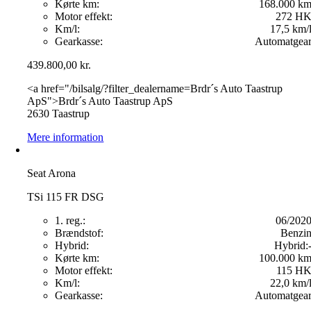
Kørte km:
168.000 k
Motor effekt:
272 H
Km/l:
17,5 km/
Gearkasse:
Automatgea
439.800,00
kr.
<a href="/bilsalg/?filter_dealername=Brdr´s Auto Taastrup
ApS">Brdr´s Auto Taastrup ApS
2630 Taastrup
Mere information
Seat Arona
TSi 115 FR DSG
1. reg.:
06/202
Brændstof:
Benzi
Hybrid:
Hybrid:
Kørte km:
100.000 k
Motor effekt:
115 H
Km/l:
22,0 km/
Gearkasse:
Automatgea