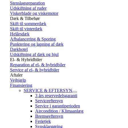
Stenslagsreparation
Udskiftning af ruder
Viskerblade og viskemotor
Dæk & Tilbehør
Skift til sommerdæk
Skift til vinterdæk
Helårsdæk
Afbalancering & Sporing
Punktering og lapning af dæk
Dækhotel
Udskiftning af dæk og hjul
El- & Hybridbiler
Reparation af el- & hybridbiler
Service af el- & hybridbiler
Aftaler
Vejhjælp
Finansiering
SERVICE & EFTERSYN
3 års reservedelsgaranti
Serviceeftersyn
Service i garantiperioden
Aircondition / Klimaanlæg
Bremseeftersyn
Ferietjek
Synsklargøring