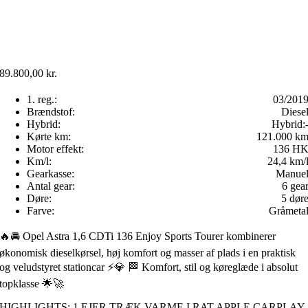
89.800,00
kr.
1. reg.:
03/201
Brændstof:
Diese
Hybrid:
Hybrid:
Kørte km:
121.000 k
Motor effekt:
136 H
Km/l:
24,4 km/
Gearkasse:
Manue
Antal gear:
6 gea
Døre:
5 dør
Farve:
Gråmeta
🔥🚘 Opel Astra 1,6 CDTi 136 Enjoy Sports Tourer kombinerer
økonomisk dieselkørsel, høj komfort og masser af plads i en praktisk
og veludstyret stationcar ⚡️💎 🏁 Komfort, stil og køreglæde i absolut
topklasse 🌟🚀
HIGHLIGHTS: 1 EJER TRÆK VARME I RAT APPLE CARPLAY