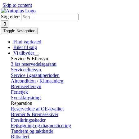
Skip to content
Søg efter:
Toggle Navigation
Find værksted
Biler til salg
Vi tilbyder
Service & Eftersyn
3 års reservedelsgaranti
Serviceeftersyn
Service i garantiperioden
Aircondition / Klimaanlæg
Bremseeftersyn
Ferietjek
Synsklargøring
Reparation
Reservedele af OE-kvalitet
Bremer & Bremseskiver
Forsikringsskader
Fejlsøgning og diagnosticering
Tandrem og taktkæde
Bilbatteri