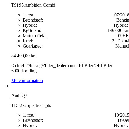
TSi 95 Ambition Combi
1. reg.:
07/201
Brændstof:
Benzi
Hybrid:
Hybrid:
Kørte km:
146.000 k
Motor effekt:
95 H
Km/l:
22,7 km/
Gearkasse:
Manue
84.400,00
kr.
<a href="/bilsalg/?filter_dealername=PJ Biler">PJ Biler
6000 Kolding
Mere information
Audi Q7
TDi 272 quattro Tiptr.
1. reg.:
10/201
Brændstof:
Diese
Hybrid:
Hybrid: