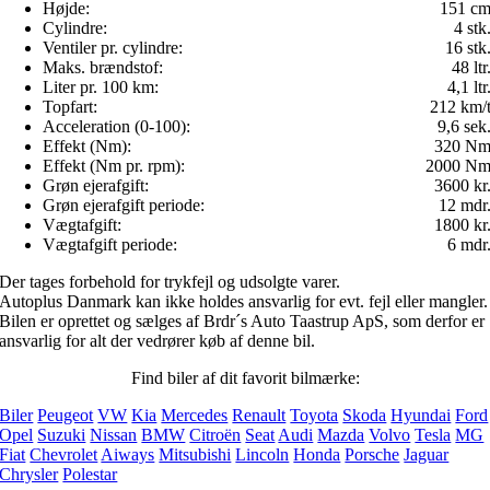
Højde:
151 c
Cylindre:
4 stk
Ventiler pr. cylindre:
16 stk
Maks. brændstof:
48 ltr
Liter pr. 100 km:
4,1 ltr
Topfart:
212 km/
Acceleration (0-100):
9,6 sek
Effekt (Nm):
320 N
Effekt (Nm pr. rpm):
2000 N
Grøn ejerafgift:
3600 kr
Grøn ejerafgift periode:
12 mdr
Vægtafgift:
1800 kr
Vægtafgift periode:
6 mdr
Der tages forbehold for trykfejl og udsolgte varer.
Autoplus Danmark kan ikke holdes ansvarlig for evt. fejl eller mangler.
Bilen er oprettet og sælges af Brdr´s Auto Taastrup ApS, som derfor er
ansvarlig for alt der vedrører køb af denne bil.
Find biler af dit favorit bilmærke:
Biler
Peugeot
VW
Kia
Mercedes
Renault
Toyota
Skoda
Hyundai
Ford
Opel
Suzuki
Nissan
BMW
Citroën
Seat
Audi
Mazda
Volvo
Tesla
MG
Fiat
Chevrolet
Aiways
Mitsubishi
Lincoln
Honda
Porsche
Jaguar
Chrysler
Polestar