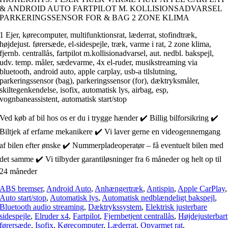
& ANDROID AUTO FARTPILOT M. KOLLISIONSADVARSEL
PARKERINGSSENSOR FOR & BAG 2 ZONE KLIMA
1 Ejer, kørecomputer, multifunktionsrat, læderrat, stofindtræk,
højdejust. førersæde, el-sidespejle, træk, varme i rat, 2 zone klima,
fjernb. centrallås, fartpilot m.kollisionadvarsel, aut. nedbl. bakspejl,
udv. temp. måler, sædevarme, 4x el-ruder, musikstreaming via
bluetooth, android auto, apple carplay, usb-a tilslutning,
parkeringssensor (bag), parkeringssensor (for), dæktryksmåler,
skiltegenkendelse, isofix, automatisk lys, airbag, esp,
vognbaneassistent, automatisk start/stop
Ved køb af bil hos os er du i trygge hænder ✔️ Billig bilforsikring ✔️
Biltjek af erfarne mekanikere ✔️ Vi laver gerne en videogennemgang
af bilen efter ønske ✔️ Nummerpladeoperatør – få eventuelt bilen med
det samme ✔️ Vi tilbyder garantiløsninger fra 6 måneder og helt op til
24 måneder
ABS bremser
,
Android Auto
,
Anhængertræk
,
Antispin
,
Apple CarPlay
,
Auto start/stop
,
Automatisk lys
,
Automatisk nedblændeligt bakspejl
,
Bluetooth audio streaming
,
Dæktrykssystem
,
Elektrisk justerbare
sidespejle
,
Elruder x4
,
Fartpilot
,
Fjernbetjent centrallås
,
Højdejusterbart
førersæde
,
Isofix
,
Kørecomputer
,
Læderrat
,
Opvarmet rat
,