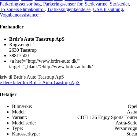
Parkeringssensor bag
,
Parkeringssensor for
,
Sædevarme
,
Stofsæder
,
To-zoners klimakontrol
,
Trafikskiltgenkendelse
,
USB tilslutning
,
Vognbaneassistance
::
Forhandler
Brdr´s Auto Taastrup ApS
Rugvænget 1
2630 Taastrup
38817500
<a href="http://www.brdrs-auto.dk/"
target="_blank">http://www.brdrs-auto.dk/
kriv til Brdr´s Auto Taastrup ApS
e flere biler fra Brdr´s Auto Taastrup ApS
Detaljer
Bilmærke:
Ope
Model:
Astr
Variant:
CDTi 136 Enjoy Sports Toure
Model serie:
Astra-Seri
Type:
Personvog
Karosseritype:
St.ca