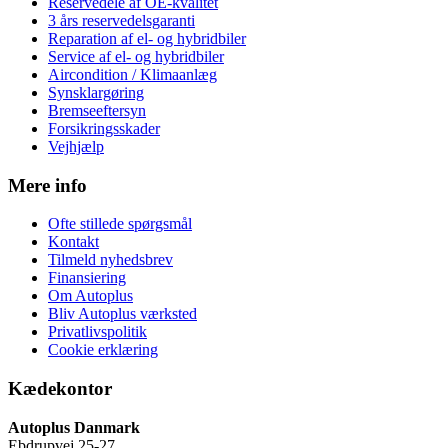
Reservedele af OE-kvalitet
3 års reservedelsgaranti
Reparation af el- og hybridbiler
Service af el- og hybridbiler
Aircondition / Klimaanlæg
Synsklargøring
Bremseeftersyn
Forsikringsskader
Vejhjælp
Mere info
Ofte stillede spørgsmål
Kontakt
Tilmeld nyhedsbrev
Finansiering
Om Autoplus
Bliv Autoplus værksted
Privatlivspolitik
Cookie erklæring
Kædekontor
Autoplus Danmark
Ebdrupvej 25-27