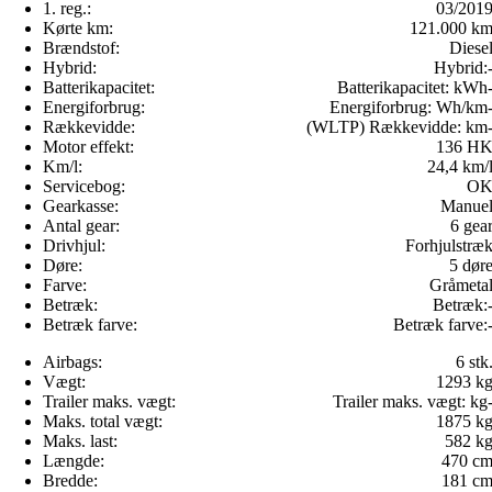
1. reg.:
03/201
Kørte km:
121.000 k
Brændstof:
Diese
Hybrid:
Hybrid:
Batterikapacitet:
Batterikapacitet:
kWh
Energiforbrug:
Energiforbrug:
Wh/km
Rækkevidde:
(WLTP) Rækkevidde:
km
Motor effekt:
136 H
Km/l:
24,4 km/
Servicebog:
O
Gearkasse:
Manue
Antal gear:
6 gea
Drivhjul:
Forhjulstræ
Døre:
5 dør
Farve:
Gråmeta
Betræk:
Betræk:
Betræk farve:
Betræk farve:
Airbags:
6 stk
Vægt:
1293 k
Trailer maks. vægt:
Trailer maks. vægt:
kg
Maks. total vægt:
1875 k
Maks. last:
582 k
Længde:
470 c
Bredde:
181 c