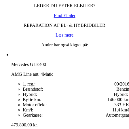
LEDER DU EFTER ELBILER?
Find Elbiler
REPARATION AF EL- & HYBRIDBILER
Læs mere
Andre har også kigget på:
Mercedes GLE400
AMG Line aut. 4Matic
1. reg.:
09/201
Brændstof:
Benzi
Hybrid:
Hybrid:
Kørte km:
146.000 k
Motor effekt:
333 H
Km/l:
11,4 km/
Gearkasse:
Automatgea
479.800,00
kr.