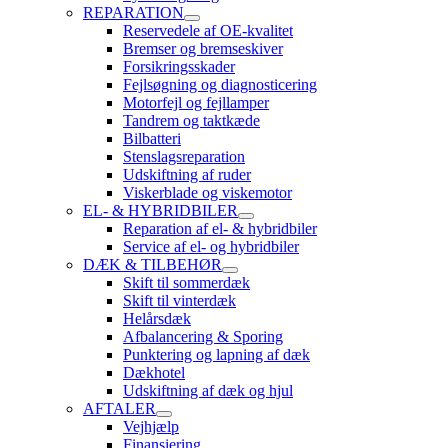
REPARATION
Reservedele af OE-kvalitet
Bremser og bremseskiver
Forsikringsskader
Fejlsøgning og diagnosticering
Motorfejl og fejllamper
Tandrem og taktkæde
Bilbatteri
Stenslagsreparation
Udskiftning af ruder
Viskerblade og viskemotor
EL- & HYBRIDBILER
Reparation af el- & hybridbiler
Service af el- og hybridbiler
DÆK & TILBEHØR
Skift til sommerdæk
Skift til vinterdæk
Helårsdæk
Afbalancering & Sporing
Punktering og lapning af dæk
Dækhotel
Udskiftning af dæk og hjul
AFTALER
Vejhjælp
Finansiering