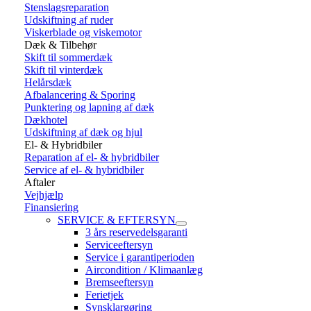
Stenslagsreparation
Udskiftning af ruder
Viskerblade og viskemotor
Dæk & Tilbehør
Skift til sommerdæk
Skift til vinterdæk
Helårsdæk
Afbalancering & Sporing
Punktering og lapning af dæk
Dækhotel
Udskiftning af dæk og hjul
El- & Hybridbiler
Reparation af el- & hybridbiler
Service af el- & hybridbiler
Aftaler
Vejhjælp
Finansiering
SERVICE & EFTERSYN
3 års reservedelsgaranti
Serviceeftersyn
Service i garantiperioden
Aircondition / Klimaanlæg
Bremseeftersyn
Ferietjek
Synsklargøring