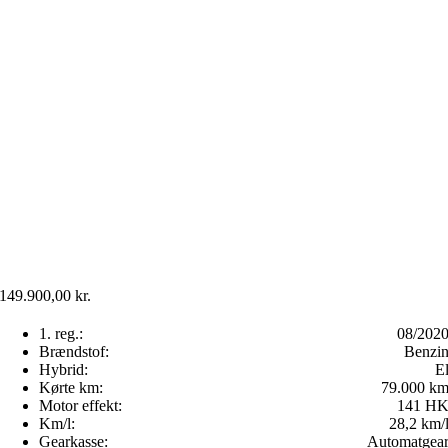
149.900,00
kr.
1. reg.:
08/202
Brændstof:
Benzi
Hybrid:
E
Kørte km:
79.000 k
Motor effekt:
141 H
Km/l:
28,2 km/
Gearkasse:
Automatgea