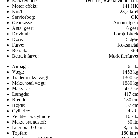
Rækkevidde:
(WLTP) Rækkevidde:
km
Motor effekt:
141 H
Km/l:
28,2 km/
Servicebog:
O
Gearkasse:
Automatgea
Antal gear:
6 gea
Drivhjul:
Forhjulstræ
Døre:
5 dør
Farve:
Koksmeta
Betræk:
Sto
Betræk farve:
Mørk flerfarve
Airbags:
6 stk
Vægt:
1453 k
Trailer maks. vægt:
1300 k
Maks. total vægt:
1880 k
Maks. last:
427 k
Længde:
417 c
Bredde:
180 c
Højde:
157 c
Cylindre:
4 stk
Ventiler pr. cylindre:
16 stk
Maks. brændstof:
50 ltr
Liter pr. 100 km:
3,55 ltr
Topfart:
160 km/