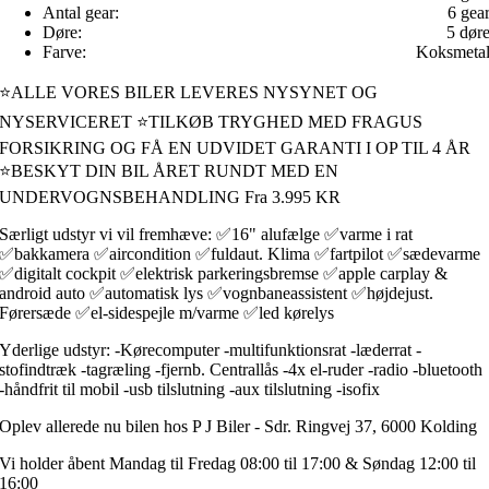
Antal gear:
6 gea
Døre:
5 dør
Farve:
Koksmeta
⭐ALLE VORES BILER LEVERES NYSYNET OG
NYSERVICERET ⭐TILKØB TRYGHED MED FRAGUS
FORSIKRING OG FÅ EN UDVIDET GARANTI I OP TIL 4 ÅR
⭐BESKYT DIN BIL ÅRET RUNDT MED EN
UNDERVOGNSBEHANDLING Fra 3.995 KR
Særligt udstyr vi vil fremhæve: ✅16" alufælge ✅varme i rat
✅bakkamera ✅aircondition ✅fuldaut. Klima ✅fartpilot ✅sædevarme
✅digitalt cockpit ✅elektrisk parkeringsbremse ✅apple carplay &
android auto ✅automatisk lys ✅vognbaneassistent ✅højdejust.
Førersæde ✅el-sidespejle m/varme ✅led kørelys
Yderlige udstyr: -Kørecomputer -multifunktionsrat -læderrat -
stofindtræk -tagræling -fjernb. Centrallås -4x el-ruder -radio -bluetooth
-håndfrit til mobil -usb tilslutning -aux tilslutning -isofix
Oplev allerede nu bilen hos P J Biler - Sdr. Ringvej 37, 6000 Kolding
Vi holder åbent Mandag til Fredag 08:00 til 17:00 & Søndag 12:00 til
16:00