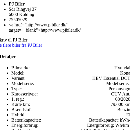
PJ Biler
Sdr Ringvej 37
6000 Kolding
75505029
<a href="http://www.pjbiler.dk/"
target="_blank">http://www.pjbiler.dk/
kriv til PJ Biler
e flere biler fra PJ Biler
Detaljer
Bilmærke:
Hyunda
Model:
Kon
Variant:
HEV Essential DC
Model serie:
Model serie:
Type:
Personvog
Karosseritype:
CUV Aut
1. reg.:
08/202
Kørte km:
79.000 k
Brændstof:
Benzi
Hybrid:
E
Batterikapacitet:
Batterikapacitet:
kWh
Energiforbrug:
Energiforbrug:
Wh/km