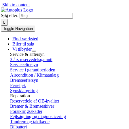
Skip to content
Søg efter:
Toggle Navigation
Find værksted
Biler til salg
Vi tilbyder
Service & Eftersyn
3 års reservedelsgaranti
Serviceeftersyn
Service i garantiperioden
Aircondition / Klimaanlæg
Bremseeftersyn
Ferietjek
Synsklargøring
Reparation
Reservedele af OE-kvalitet
Bremer & Bremseskiver
Forsikringsskader
Fejlsøgning og diagnosticering
Tandrem og taktkæde
Bilbatteri