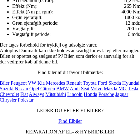
Acceleration (0-100):
11,2 sek
Effekt (Nm):
265 N
Effekt (Nm pr. rpm):
4000 N
Grøn ejerafgift:
1400 kr
Grøn ejerafgift periode:
12 mdr
Vægtafgift:
700 kr
Vægtafgift periode:
6 mdr
Der tages forbehold for trykfejl og udsolgte varer.
Autoplus Danmark kan ikke holdes ansvarlig for evt. fejl eller mangler.
Bilen er oprettet og sælges af PJ Biler, som derfor er ansvarlig for alt
der vedrører køb af denne bil.
Find biler af dit favorit bilmærke:
Biler
Peugeot
VW
Kia
Mercedes
Renault
Toyota
Ford
Skoda
Hyundai
Suzuki
Nissan
Opel
Citroën
BMW
Audi
Seat
Volvo
Mazda
MG
Tesla
Chevrolet
Fiat
Aiways
Mitsubishi
Lincoln
Honda
Porsche
Jaguar
Chrysler
Polestar
LEDER DU EFTER ELBILER?
Find Elbiler
REPARATION AF EL- & HYBRIDBILER