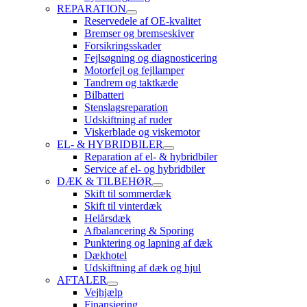
REPARATION
Reservedele af OE-kvalitet
Bremser og bremseskiver
Forsikringsskader
Fejlsøgning og diagnosticering
Motorfejl og fejllamper
Tandrem og taktkæde
Bilbatteri
Stenslagsreparation
Udskiftning af ruder
Viskerblade og viskemotor
EL- & HYBRIDBILER
Reparation af el- & hybridbiler
Service af el- og hybridbiler
DÆK & TILBEHØR
Skift til sommerdæk
Skift til vinterdæk
Helårsdæk
Afbalancering & Sporing
Punktering og lapning af dæk
Dækhotel
Udskiftning af dæk og hjul
AFTALER
Vejhjælp
Finansiering