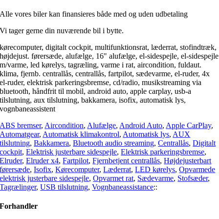
Alle vores biler kan finansieres både med og uden udbetaling
Vi tager gerne din nuværende bil i bytte.
kørecomputer, digitalt cockpit, multifunktionsrat, læderrat, stofindtræk,
højdejust. førersæde, alufælge, 16" alufælge, el-sidespejle, el-sidespejle
m/varme, led kørelys, tagræling, varme i rat, aircondition, fuldaut.
klima, fjernb. centrallås, centrallås, fartpilot, sædevarme, el-ruder, 4x
el-ruder, elektrisk parkeringsbremse, cd/radio, musikstreaming via
bluetooth, håndfrit til mobil, android auto, apple carplay, usb-a
tilslutning, aux tilslutning, bakkamera, isofix, automatisk lys,
vognbaneassistent
ABS bremser
,
Aircondition
,
Alufælge
,
Android Auto
,
Apple CarPlay
,
Automatgear
,
Automatisk klimakontrol
,
Automatisk lys
,
AUX
tilslutning
,
Bakkamera
,
Bluetooth audio streaming
,
Centrallås
,
Digitalt
cockpit
,
Elektrisk justerbare sidespejle
,
Elektrisk parkeringsbremse
,
Elruder
,
Elruder x4
,
Fartpilot
,
Fjernbetjent centrallås
,
Højdejusterbart
førersæde
,
Isofix
,
Kørecomputer
,
Læderrat
,
LED kørelys
,
Opvarmede
elektrisk justerbare sidespejle
,
Opvarmet rat
,
Sædevarme
,
Stofsæder
,
Tagrælinger
,
USB tilslutning
,
Vognbaneassistance
::
Forhandler