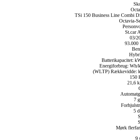
Sk
Octa
TSi 150 Business Line Combi 
Octavia-Se
Personv
St.car 
03/2
93.000
Ben
Hybri
Batterikapacitet:
k
Energiforbrug:
Wh/
(WLTP) Rækkevidde:
150
21,6 k
Automatg
7 g
Forhjulst
5 d
S
S
Mørk flerfar
9 