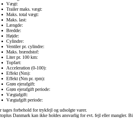
Vægt:
Trailer maks. vægt:
Maks. total vægt:
Maks. last:
Længde:
Bredde:
Højde:
Cylindre:
Ventiler pr. cylindre:
Maks. brændstof:
Liter pr. 100 km:
Topfart:
Acceleration (0-100):
Effekt (Nm):
Effekt (Nm pr. rpm):
Grøn ejerafgift:
Grøn ejerafgift periode:
Vægtafgift:
Vægtafgift periode:
 tages forbehold for trykfejl og udsolgte varer.
toplus Danmark kan ikke holdes ansvarlig for evt. fejl eller mangler. Bi