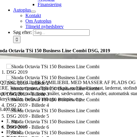
Finansiering
Autoplus
Kontakt
Om Autoplus
Tilmeld nyhedsbrev
Søg efter:
oda Octavia TSi 150 Business Line Combi DSG, 2019
OT OG REGULÆR FAMILIEBIL MED MASSER AF PLADS OG 
E. kørecomputer, digitalt cockpit, multifunktionsrat, læderrat, stofindtr
ptiv fartpilot, udv. temp. måler, sædevarme, 4x el-ruder, automatisk star
tryksmåler, isofix, 9 airbags, antispin, esp
8.400,00
kr.
1. reg.:
Brændstof:
Hybrid: