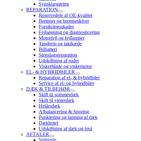
Synsklargøring
REPARATION
Reservedele af OE-kvalitet
Bremser og bremseskiver
Forsikringsskader
Fejlsøgning og diagnosticering
Motorfejl og fejllamper
Tandrem og taktkæde
Bilbatteri
Stenslagsreparation
Udskiftning af ruder
Viskerblade og viskemotor
EL- & HYBRIDBILER
Reparation af el- & hybridbiler
Service af el- og hybridbiler
DÆK & TILBEHØR
Skift til sommerdæk
Skift til vinterdæk
Helårsdæk
Afbalancering & Sporing
Punktering og lapning af dæk
Dækhotel
Udskiftning af dæk og hjul
AFTALER
Vejhjælp