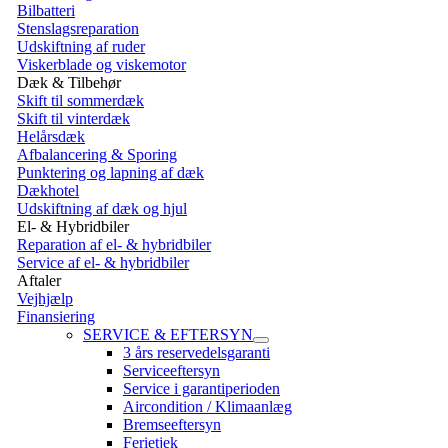
Bilbatteri
Stenslagsreparation
Udskiftning af ruder
Viskerblade og viskemotor
Dæk & Tilbehør
Skift til sommerdæk
Skift til vinterdæk
Helårsdæk
Afbalancering & Sporing
Punktering og lapning af dæk
Dækhotel
Udskiftning af dæk og hjul
El- & Hybridbiler
Reparation af el- & hybridbiler
Service af el- & hybridbiler
Aftaler
Vejhjælp
Finansiering
SERVICE & EFTERSYN
3 års reservedelsgaranti
Serviceeftersyn
Service i garantiperioden
Aircondition / Klimaanlæg
Bremseeftersyn
Ferietjek