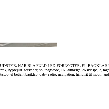
UDSTYR. HAR BLA FULD LED-FORLYGTER, EL-BAGKLAP, 
æk, højdejust. forsæder, splitbagsæde, 16" alufælge, el-sidespejle, tågely
t/stop, el betjent bagklap, dab+ radio, navigation, håndfrit til mobil, an