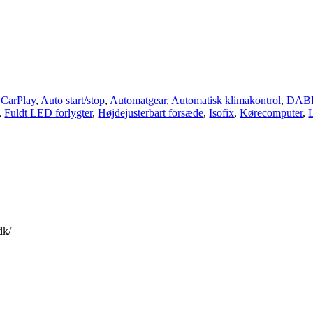
 CarPlay
,
Auto start/stop
,
Automatgear
,
Automatisk klimakontrol
,
DABP
,
Fuldt LED forlygter
,
Højdejusterbart forsæde
,
Isofix
,
Kørecomputer
,
dk/