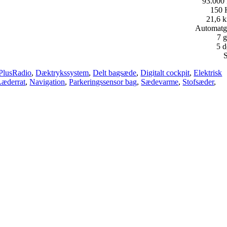
93.000
150
21,6 k
Automatg
7 g
5 d
S
lusRadio
,
Dæktrykssystem
,
Delt bagsæde
,
Digitalt cockpit
,
Elektrisk
Læderrat
,
Navigation
,
Parkeringssensor bag
,
Sædevarme
,
Stofsæder
,