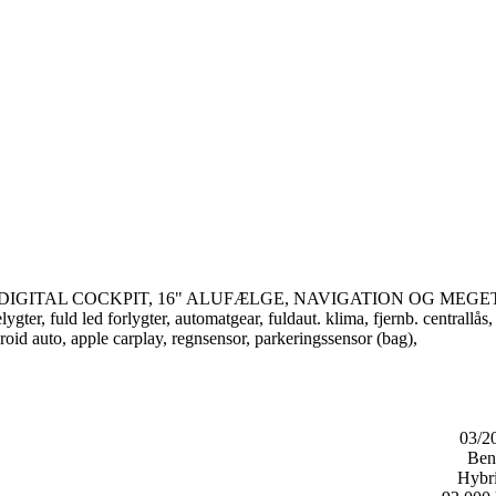
DIGITAL COCKPIT, 16" ALUFÆLGE, NAVIGATION OG MEGE
gter, fuld led forlygter, automatgear, fuldaut. klima, fjernb. centrallås,
droid auto, apple carplay, regnsensor, parkeringssensor (bag),
03/2
Ben
Hybri