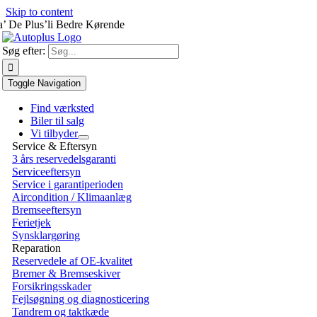
Skip to content
a’ De Plus’li Bedre Kørende
Søg efter:
Toggle Navigation
Find værksted
Biler til salg
Vi tilbyder
Service & Eftersyn
3 års reservedelsgaranti
Serviceeftersyn
Service i garantiperioden
Aircondition / Klimaanlæg
Bremseeftersyn
Ferietjek
Synsklargøring
Reparation
Reservedele af OE-kvalitet
Bremer & Bremseskiver
Forsikringsskader
Fejlsøgning og diagnosticering
Tandrem og taktkæde